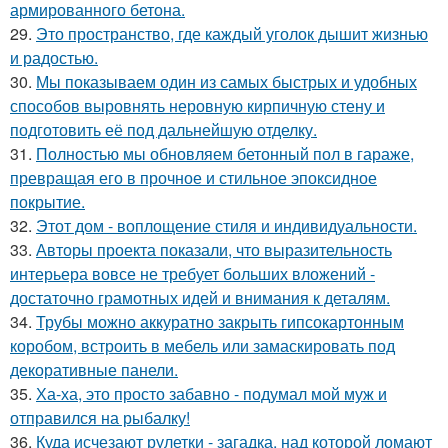
армированного бетона.
29.
Это пространство, где каждый уголок дышит жизнью
и радостью.
30.
Мы показываем один из самых быстрых и удобных
способов выровнять неровную кирпичную стену и
подготовить её под дальнейшую отделку.
31.
Полностью мы обновляем бетонный пол в гараже,
превращая его в прочное и стильное эпоксидное
покрытие.
32.
Этот дом - воплощение стиля и индивидуальности.
33.
Авторы проекта показали, что выразительность
интерьера вовсе не требует больших вложений -
достаточно грамотных идей и внимания к деталям.
34.
Трубы можно аккуратно закрыть гипсокартонным
коробом, встроить в мебель или замаскировать под
декоративные панели.
35.
Ха-ха, это просто забавно - подумал мой муж и
отправился на рыбалку!
36.
Куда исчезают рулетки - загадка, над которой ломают