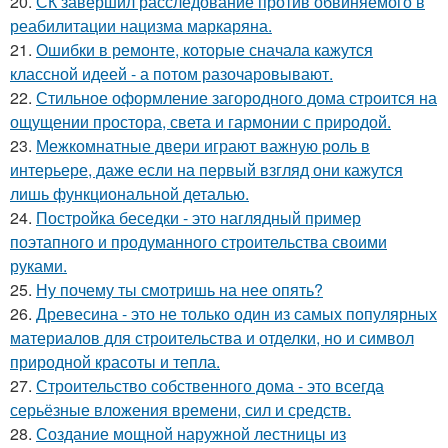
20.
СК завершил расследование против обвиняемого в
реабилитации нацизма маркаряна.
21.
Ошибки в ремонте, которые сначала кажутся
классной идеей - а потом разочаровывают.
22.
Стильное оформление загородного дома строится на
ощущении простора, света и гармонии с природой.
23.
Межкомнатные двери играют важную роль в
интерьере, даже если на первый взгляд они кажутся
лишь функциональной деталью.
24.
Постройка беседки - это наглядный пример
поэтапного и продуманного строительства своими
руками.
25.
Ну почему ты смотришь на нее опять?
26.
Древесина - это не только один из самых популярных
материалов для строительства и отделки, но и символ
природной красоты и тепла.
27.
Строительство собственного дома - это всегда
серьёзные вложения времени, сил и средств.
28.
Создание мощной наружной лестницы из