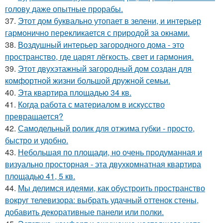
голову даже опытные прорабы.
37.
Этот дом буквально утопает в зелени, и интерьер
гармонично перекликается с природой за окнами.
38.
Воздушный интерьер загородного дома - это
пространство, где царят лёгкость, свет и гармония.
39.
Этот двухэтажный загородный дом создан для
комфортной жизни большой дружной семьи.
40.
Эта квартира площадью 34 кв.
41.
Когда работа с материалом в искусство
превращается?
42.
Самодельный ролик для отжима губки - просто,
быстро и удобно.
43.
Небольшая по площади, но очень продуманная и
визуально просторная - эта двухкомнатная квартира
площадью 41, 5 кв.
44.
Мы делимся идеями, как обустроить пространство
вокруг телевизора: выбрать удачный оттенок стены,
добавить декоративные панели или полки.