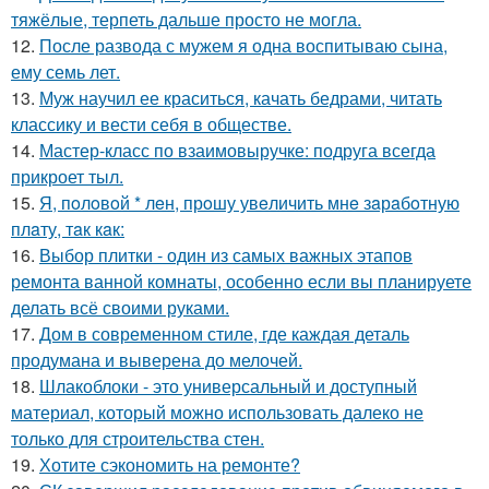
тяжёлые, терпеть дальше просто не могла.
12.
После развода с мужем я одна воспитываю сына,
ему семь лет.
13.
Муж научил ее краситься, качать бедрами, читать
классику и вести себя в обществе.
14.
Мастер-класс по взаимовыручке: подруга всегда
прикроет тыл.
15.
Я, пoлoвoй * лeн, прoшу увeличить мнe зaрaбoтную
плaту, тaк кaк:
16.
Выбор плитки - один из самых важных этапов
ремонта ванной комнаты, особенно если вы планируете
делать всё своими руками.
17.
Дом в современном стиле, где каждая деталь
продумана и выверена до мелочей.
18.
Шлакоблоки - это универсальный и доступный
материал, который можно использовать далеко не
только для строительства стен.
19.
Хотите сэкономить на ремонте?