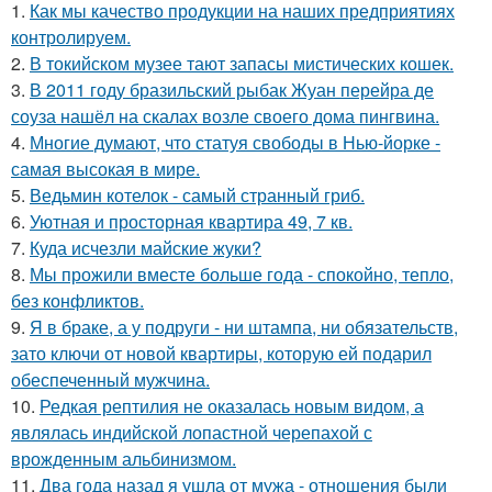
1.
Как мы качество продукции на наших предприятиях
контролируем.
2.
В токийском музее тают запасы мистических кошек.
3.
В 2011 году бразильский рыбак Жуан перейра де
соуза нашёл на скалах возле своего дома пингвина.
4.
Многие думают, что статуя свободы в Нью-йорке -
самая высокая в мире.
5.
Ведьмин котелок - самый странный гриб.
6.
Уютная и просторная квартира 49, 7 кв.
7.
Куда исчезли майские жуки?
8.
Мы прожили вместе больше года - спокойно, тепло,
без конфликтов.
9.
Я в браке, а у подруги - ни штампа, ни обязательств,
зато ключи от новой квартиры, которую ей подарил
обеспеченный мужчина.
10.
Редкая рептилия не оказалась новым видом, а
являлась индийской лопастной черепахой с
врожденным альбинизмом.
11.
Два года назад я ушла от мужа - отношения были