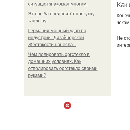
Как 
ситуация знакомая многим.
Эта рыба предпочтёт прогулку
Конеч
заплыву.
чекам
Германия мощный удар по
Не ст
индустрии "Дизайнерской
интер
Жестокости нанесла".
Чем полировать оргстекло в
домашних условиях. Как
отполировать оргстекло своими
руками?