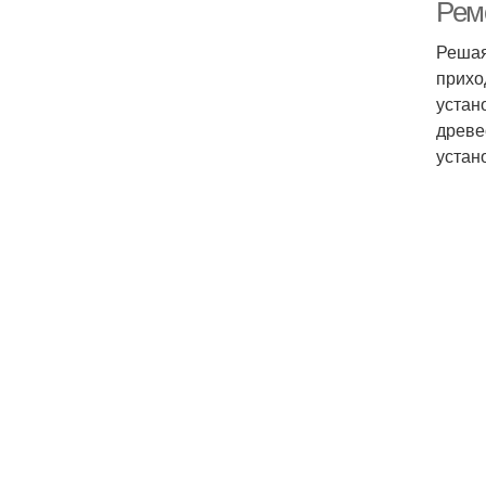
Рем
Решая
прихо
устан
древе
устан