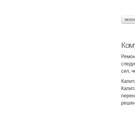
читат
Ком
Ремон
следу
сил, 
Капит
Капит
перен
решен