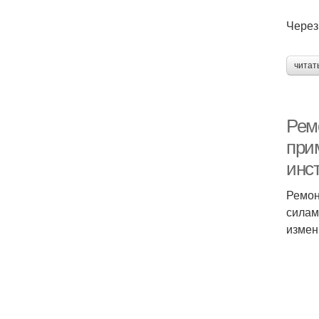
Через
читат
Рем
прим
инс
Ремон
силам
измен