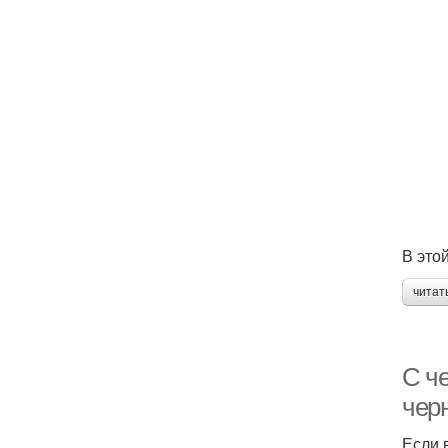
В это
читат
С че
чер
Если 