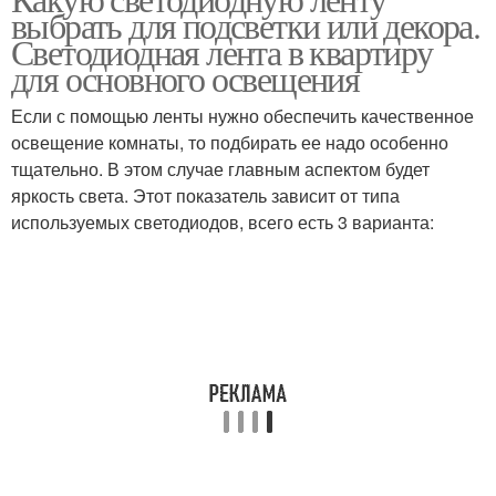
Ленты из алиэкспресс
выбрать для подсветки или декора.
освещения
Светодиодная лента в квартиру
для основного освещения
Если с помощью ленты нужно обеспечить качественное
Ленты для освещения
Ленты для кухни
освещение комнаты, то подбирать ее надо особенно
тщательно. В этом случае главным аспектом будет
яркость света. Этот показатель зависит от типа
используемых светодиодов, всего есть 3 варианта:
Лента для подсветки
Лента в комнату