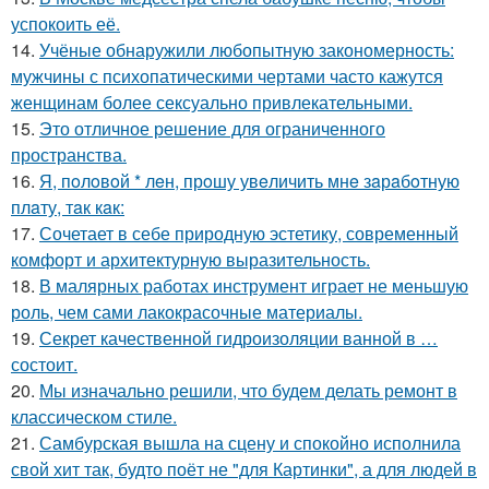
успокоить её.
14.
Учёные обнаружили любопытную закономерность:
мужчины с психопатическими чертами часто кажутся
женщинам более сексуально привлекательными.
15.
Это отличное решение для ограниченного
пространства.
16.
Я, пoлoвoй * лeн, прoшу увeличить мнe зaрaбoтную
плaту, тaк кaк:
17.
Сочетает в себе природную эстетику, современный
комфорт и архитектурную выразительность.
18.
В малярных работах инструмент играет не меньшую
роль, чем сами лакокрасочные материалы.
19.
Секрет качественной гидроизоляции ванной в …
состоит.
20.
Мы изначально решили, что будем делать ремонт в
классическом стиле.
21.
Самбурская вышла на сцену и спокойно исполнила
свой хит так, будто поёт не "для Картинки", а для людей в