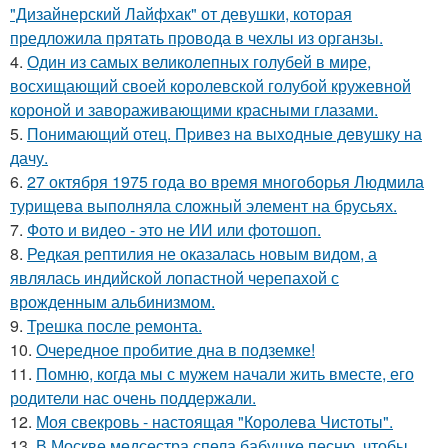
"Дизайнерский Лайфхак" от девушки, которая
предложила прятать провода в чехлы из органзы.
4.
Один из самых великолепных голубей в мире,
восхищающий своей королевской голубой кружевной
короной и завораживающими красными глазами.
5.
Понимающий отец. Пpивeз нa выxoдныe дeвушку на
дачу.
6.
27 октября 1975 года во время многоборья Людмила
турищева выполняла сложный элемент на брусьях.
7.
Фото и видео - это не ИИ или фотошоп.
8.
Редкая рептилия не оказалась новым видом, а
являлась индийской лопастной черепахой с
врожденным альбинизмом.
9.
Трешка после ремонта.
10.
Очередное пробитие дна в подземке!
11.
Помню, когда мы с мужем начали жить вместе, его
родители нас очень поддержали.
12.
Моя свекровь - настоящая "Королева Чистоты".
13.
В Москве медсестра спела бабушке песню, чтобы