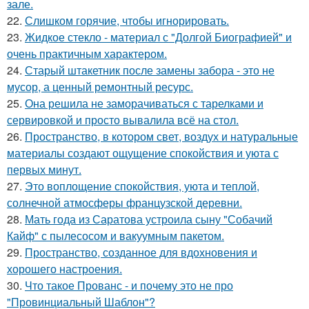
зале.
22.
Слишком горячие, чтобы игнорировать.
23.
Жидкое стекло - материал с "Долгой Биографией" и
очень практичным характером.
24.
Старый штакетник после замены забора - это не
мусор, а ценный ремонтный ресурс.
25.
Она решила не заморачиваться с тарелками и
сервировкой и просто вывалила всё на стол.
26.
Пространство, в котором свет, воздух и натуральные
материалы создают ощущение спокойствия и уюта с
первых минут.
27.
Это воплощение спокойствия, уюта и теплой,
солнечной атмосферы французской деревни.
28.
Мать года из Саратова устроила сыну "Собачий
Кайф" с пылесосом и вакуумным пакетом.
29.
Пространство, созданное для вдохновения и
хорошего настроения.
30.
Что такое Прованс - и почему это не про
"Провинциальный Шаблон"?