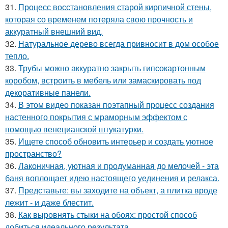
31.
Процесс восстановления старой кирпичной стены,
которая со временем потеряла свою прочность и
аккуратный внешний вид.
32.
Натуральное дерево всегда привносит в дом особое
тепло.
33.
Трубы можно аккуратно закрыть гипсокартонным
коробом, встроить в мебель или замаскировать под
декоративные панели.
34.
В этом видео показан поэтапный процесс создания
настенного покрытия с мраморным эффектом с
помощью венецианской штукатурки.
35.
Ищете способ обновить интерьер и создать уютное
пространство?
36.
Лаконичная, уютная и продуманная до мелочей - эта
баня воплощает идею настоящего уединения и релакса.
37.
Представьте: вы заходите на объект, а плитка вроде
лежит - и даже блестит.
38.
Как выровнять стыки на обоях: простой способ
добиться идеального результата.