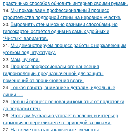
практичных способов обновить интерьер своими руками.
19.
Мы показываем профессиональный процесс
строительства подпорной стены на неровном участке.
20.
Выровнять стены можно разными способами, но
гипсокартон остаётся одним из самых удобных и
"Чистых" вариантов.
21.
Мы демонстрируем процесс работы с нержавеющим
уголком под штукатурку.
22.
Мам, ну купи.
23.
Процесс профессионального нанесения
гидроизоляции, предназначенной для защиты
помещений от проникновения влаги.
24.
Тонкая работа, внимание к деталям, идеальные
линии ….
25.
Полный процесс реновации комнаты: от подготовки
до покраски стен.
26.
Этот дом буквально утопает в зелени, и интерьер
гармонично перекликается с природой за окнами.
27.
На схеме показаны ключевые элементы