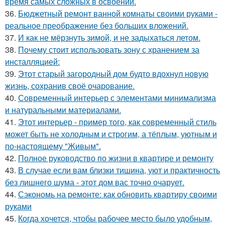
время самых сложных в освоении.
36.
Бюджетный ремонт ванной комнаты своими руками -
реальное преображение без больших вложений.
37.
И как не мёрзнуть зимой, и не задыхаться летом.
38.
Почему стоит использовать зону с хранением за
инсталляцией:
39.
Этот старый загородный дом будто вдохнул новую
жизнь, сохранив своё очарование.
40.
Современный интерьер с элементами минимализма
и натуральными материалами.
41.
Этот интерьер - пример того, как современный стиль
может быть не холодным и строгим, а тёплым, уютным и
по-настоящему "Живым".
42.
Полное руководство по жизни в квартире и ремонту
43.
В случае если вам близки тишина, уют и практичность
без лишнего шума - этот дом вас точно очарует.
44.
Сэкономь на ремонте: как обновить квартиру своими
руками
45.
Когда хочется, чтобы рабочее место было удобным,