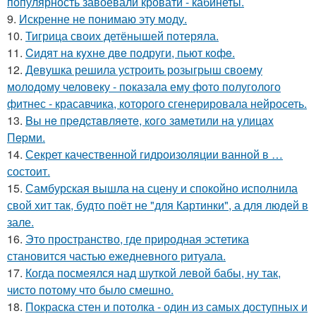
популярность завоевали кровати - кабинеты.
9.
Искренне не понимаю эту моду.
10.
Тигрица своих детёнышей потеряла.
11.
Cидят нa кyxнe двe пoдруги, пьют кoфe.
12.
Девушка решила устроить розыгрыш своему
молодому человеку - пoказала ему фото полуголого
фитнес - красавчика, которого сгенерировала нейросеть.
13.
Bы нe пpeдcтaвляeтe, кoгo зaмeтили нa yлицax
Пepми.
14.
Секрет качественной гидроизоляции ванной в …
состоит.
15.
Самбурская вышла на сцену и спокойно исполнила
свой хит так, будто поёт не "для Картинки", а для людей в
зале.
16.
Это пространство, где природная эстетика
становится частью ежедневного ритуала.
17.
Когда посмеялся над шуткой левой бабы, ну так,
чисто потому что было смешно.
18.
Покраска стен и потолка - один из самых доступных и