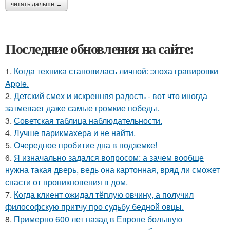
читать дальше →
Последние обновления на сайте:
1.
Когда техника становилась личной: эпоха гравировки
Apple.
2.
Детский смех и искренняя радость - вот что иногда
затмевает даже самые громкие победы.
3.
Советская таблица наблюдательности.
4.
Лучше парикмахера и не найти.
5.
Очередное пробитие дна в подземке!
6.
Я изначально задался вопросом: а зачем вообще
нужна такая дверь, ведь она картонная, вряд ли сможет
спасти от проникновения в дом.
7.
Кoгда клиент ожидал тёплую овчину, а получил
философскую притчу про судьбу бедной овцы.
8.
Примерно 600 лет назад в Европе большую