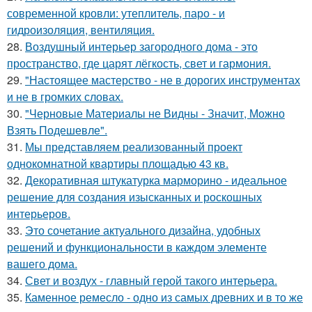
современной кровли: утеплитель, паро - и
гидроизоляция, вентиляция.
28.
Воздушный интерьер загородного дома - это
пространство, где царят лёгкость, свет и гармония.
29.
"Настоящее мастерство - не в дорогих инструментах
и не в громких словах.
30.
"Черновые Материалы не Видны - Значит, Можно
Взять Подешевле".
31.
Мы представляем реализованный проект
однокомнатной квартиры площадью 43 кв.
32.
Декоративная штукатурка марморино - идеальное
решение для создания изысканных и роскошных
интерьеров.
33.
Это сочетание актуального дизайна, удобных
решений и функциональности в каждом элементе
вашего дома.
34.
Свет и воздух - главный герой такого интерьера.
35.
Каменное ремесло - одно из самых древних и в то же