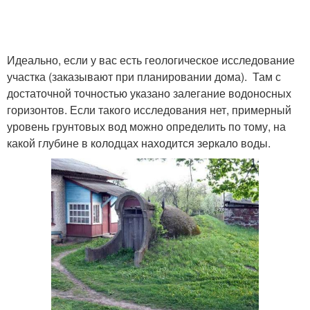
Идеально, если у вас есть геологическое исследование
Заглубленный погреб
Погреба в частном доме
участка (заказывают при планировании дома). Там с
достаточной точностью указано залегание водоносных
горизонтов. Если такого исследования нет, примерный
Погреба из
уровень грунтовых вод можно определить по тому, на
Дешевый погреб
асбестоцементных
какой глубине в колодцах находится зеркало воды.
листов
Погреб в частном доме
Наземный погреб
Наземные погреба
Земляной погреб