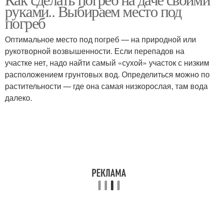
Чертежи для погреба
Кирпичный погреб
руками.. Выбираем место под
погреб
Оптимальное место под погреб — на природной или
рукотворной возвышенности. Если перепадов на
Бетонный погреб
Погреб из пластика
участке нет, надо найти самый «сухой» участок с низким
расположением грунтовых вод. Определиться можно по
растительности — где она самая низкорослая, там вода
далеко.
Полузаглубленный
Погреб на даче
погреб
Пластиковые погреба
Погреба для дачи
Погреб для дачи
Погреба на даче