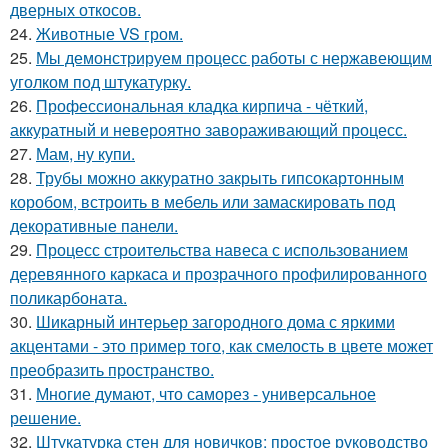
дверных откосов.
24.
Животные VS гром.
25.
Мы демонстрируем процесс работы с нержавеющим
уголком под штукатурку.
26.
Профессиональная кладка кирпича - чёткий,
аккуратный и невероятно завораживающий процесс.
27.
Мам, ну купи.
28.
Трубы можно аккуратно закрыть гипсокартонным
коробом, встроить в мебель или замаскировать под
декоративные панели.
29.
Процесс строительства навеса с использованием
деревянного каркаса и прозрачного профилированного
поликарбоната.
30.
Шикарный интерьер загородного дома с яркими
акцентами - это пример того, как смелость в цвете может
преобразить пространство.
31.
Многие думают, что саморез - универсальное
решение.
32.
Штукатурка стен для новичков: простое руководство