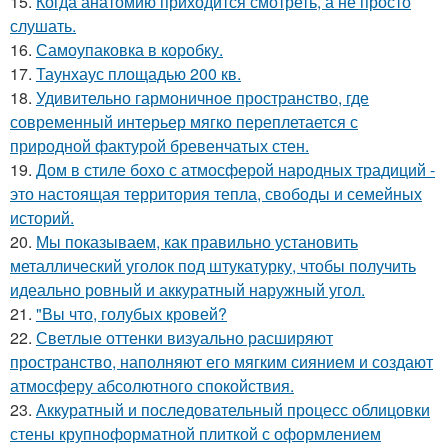
15.
Когда анатомию приходится смотреть, а не просто
слушать.
16.
Самоупаковка в коробку.
17.
Таунхаус площадью 200 кв.
18.
Удивительно гармоничное пространство, где
современный интерьер мягко переплетается с
природной фактурой бревенчатых стен.
19.
Дом в стиле бохо с атмосферой народных традиций -
это настоящая территория тепла, свободы и семейных
историй.
20.
Мы показываем, как правильно установить
металлический уголок под штукатурку, чтобы получить
идеально ровный и аккуратный наружный угол.
21.
"Вы что, голубых кровей?
22.
Светлые оттенки визуально расширяют
пространство, наполняют его мягким сиянием и создают
атмосферу абсолютного спокойствия.
23.
Аккуратный и последовательный процесс облицовки
стены крупноформатной плиткой с оформлением