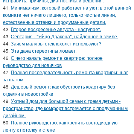
исправить: причины, диагностика и решения.
41.
Минимализм, который работает на уют: в этой ванной
комнате нет ничего лишнего, только чистые линии,
естественные оттенки и продуманные детали.
42.
Второе воскресенье августа - наступает.
43.
Септария - "Яйцо Дракона", найденное в земле.
44.
Зачем маляры стеклохолст используют?
45.
Эта дача стереотипы ломает.
46.
С чего начать ремонт в квартире: полное
руководство для новичков
47.
Полная последовательность ремонта квартиры: шаг
за шагом
48.
Дешевый ремонт: как обустроить квартиру без
отделки в новостройке
49.
Уютный дом для большой семьи с тремя детьми -
пространство, где комфорт встречается с продуманным
дизайном.
50.
Полное руководство: как крепить светодиодную
ленту к потолку и стене