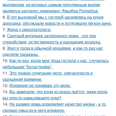
моллюсков, из которых самым популярным видом
является наутилус помпилиус (Nautilus Pompilius.
6.
В тот выходной мы с сестрой засиделись на кухне
допоздна, обсуждали новости и потягивали лёгкое вино.
7.
Жена у ceкcопатолога:
8.
Светлый интерьер загородного дома - это про
спокойствие, естественность и ощущение воздуха.
9.
Жил я тогда в обычной хрущёвке, и как-то раз нас
одолели тараканы.
10.
Как-то раз, когда моя тёща гостила у нас, случилась
небольшая "Катастрофа".
11.
Это тонкое сочетание уюта, элегантности и
ощущения времени.
12.
Искренне не понимаю эту моду.
13.
Вы замечали, что вода из крана льётся, даже когда
вы просто намыливаете руки?
14.
Не размер дома определяет качество жизни - а то,
сколько смысла в него вложено.