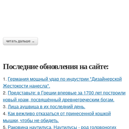
читать дальше →
Последние обновления на сайте:
1.
Германия мощный удар по индустрии "Дизайнерской
Жестокости нанесла".
2.
Представьте: в Греции впервые за 1700 лет построили
новый храм, посвящённый древнегреческим богам.
3.
Лица аушвица в их последний день.
4.
Как вежливо отказаться от принесенной кошкой
мышки, чтобы не обидеть.
5.
Раковина наутилуса. Наутилусы - род головоногих