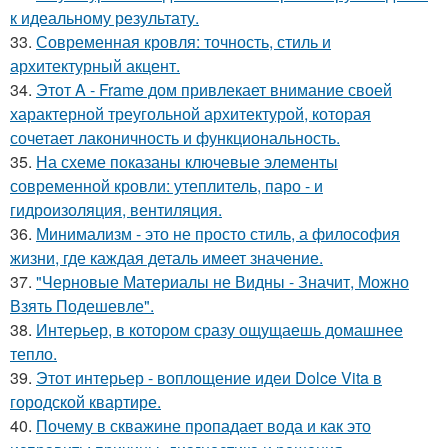
к идеальному результату.
33.
Современная кровля: точность, стиль и
архитектурный акцент.
34.
Этот A - Frame дом привлекает внимание своей
характерной треугольной архитектурой, которая
сочетает лаконичность и функциональность.
35.
На схеме показаны ключевые элементы
современной кровли: утеплитель, паро - и
гидроизоляция, вентиляция.
36.
Минимализм - это не просто стиль, а философия
жизни, где каждая деталь имеет значение.
37.
"Черновые Материалы не Видны - Значит, Можно
Взять Подешевле".
38.
Интерьер, в котором сразу ощущаешь домашнее
тепло.
39.
Этот интерьер - воплощение идеи Dolce Vita в
городской квартире.
40.
Почему в скважине пропадает вода и как это