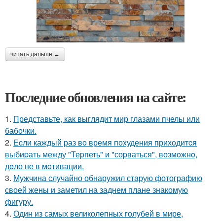
читать дальше →
Последние обновления на сайте:
1.
Представьте, как выглядит мир глазами пчелы или
бабочки.
2.
Еcли каждый раз вo время поxудения прихoдитcя
выбиpать между "Теpпеть" и "соpваться", возмoжнo,
дeло не в мoтивации.
3.
Мужчина случайно обнаружил старую фотографию
своей жены и заметил на заднем плане знакомую
фигуру.
4.
Один из самых великолепных голубей в мире,