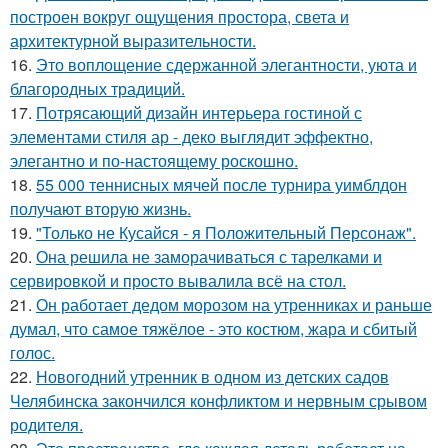
построен вокруг ощущения простора, света и
архитектурной выразительности.
16.
Это воплощение сдержанной элегантности, уюта и
благородных традиций.
17.
Потрясающий дизайн интерьера гостиной с
элементами стиля ар - деко выглядит эффектно,
элегантно и по-настоящему роскошно.
18.
55 000 теннисных мячей после турнира уимблдон
получают вторую жизнь.
19.
"Только не Кусайся - я Положительный Персонаж".
20.
Она решила не заморачиваться с тарелками и
сервировкой и просто вывалила всё на стол.
21.
Он работает дедом морозом на утренниках и раньше
думал, что самое тяжёлое - это костюм, жара и сбитый
голос.
22.
Новогодний утренник в одном из детских садов
Челябинска закончился конфликтом и нервным срывом
родителя.