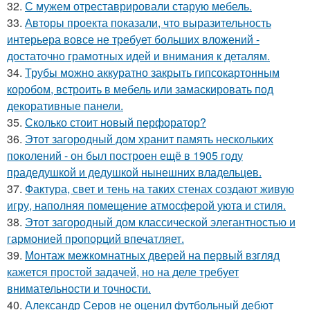
32.
С мужем отреставрировали старую мебель.
33.
Авторы проекта показали, что выразительность
интерьера вовсе не требует больших вложений -
достаточно грамотных идей и внимания к деталям.
34.
Трубы можно аккуратно закрыть гипсокартонным
коробом, встроить в мебель или замаскировать под
декоративные панели.
35.
Сколько стоит новый перфоратор?
36.
Этот загородный дом хранит память нескольких
поколений - он был построен ещё в 1905 году
прадедушкой и дедушкой нынешних владельцев.
37.
Фактура, свет и тень на таких стенах создают живую
игру, наполняя помещение атмосферой уюта и стиля.
38.
Этот загородный дом классической элегантностью и
гармонией пропорций впечатляет.
39.
Монтаж межкомнатных дверей на первый взгляд
кажется простой задачей, но на деле требует
внимательности и точности.
40.
Александр Серов не оценил футбольный дебют