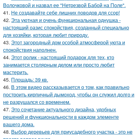
Волочковой и назвал ее "Нетрезвой Бабой на Поле".
41.
Не создавайте себе лишних поводов для ссор!
42.
Эта уютная и очень функциональная однушка -
настоящий оазис спокойствия, созданный специально
для хозяйки, которая любит природу.
43.
Этот загородный дом особой атмосферой уюта и
спокойствия наполнен.
44.
Этот ролик - настоящий подарок для тех, кто
занимается столярным делом или просто любит
мастерить.
45.
Площадь: 39 кв.
46.
В этом видео рассказывается о том, как правильно
построить кирпичный дымоход, чтобы он служил долго и
не разрушался со временем.
47.
Это сочетание актуального дизайна, удобных
решений и функциональности в каждом элементе
вашего дома.
48.
Выбор деревьев для приусадебного участка - это не