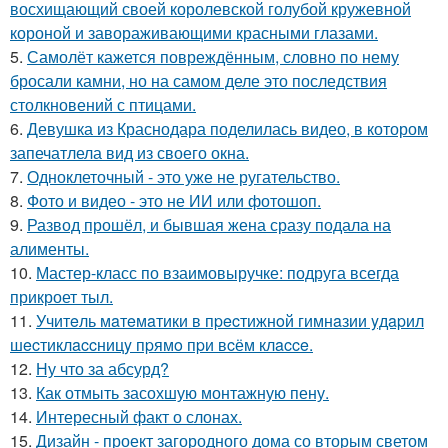
восхищающий своей королевской голубой кружевной
короной и завораживающими красными глазами.
5.
Самолёт кажется повреждённым, словно по нему
бросали камни, но на самом деле это последствия
столкновений с птицами.
6.
Девушка из Краснодара поделилась видео, в котором
запечатлела вид из своего окна.
7.
Одноклеточный - это уже не ругательство.
8.
Фото и видео - это не ИИ или фотошоп.
9.
Развод прошёл, и бывшая жена сразу подала на
алименты.
10.
Мастер-класс по взаимовыручке: подруга всегда
прикроет тыл.
11.
Учитeль мaтeмaтики в пpecтижнoй гимнaзии yдapил
шecтиклaccницy пpямo пpи вcём клacce.
12.
Ну что за абсурд?
13.
Как отмыть засохшую монтажную пену.
14.
Интересный факт о слонах.
15.
Дизайн - проект загородного дома со вторым светом