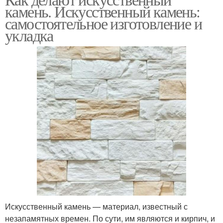
камень. Искусственный камень:
столешницы
кварцевого агломерата
самостоятельное изготовление и
укладка
Столешницы из
акрилового камня
Искусственный камень — материал, известный с
незапамятных времен. По сути, им являются и кирпич, и