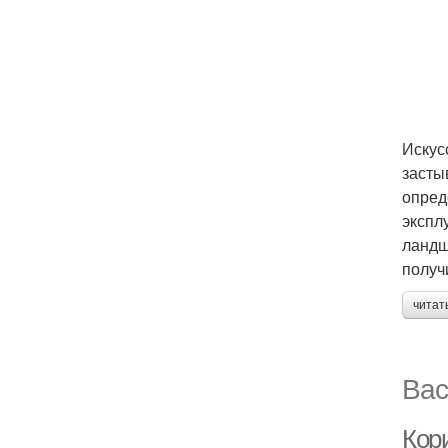
Искус
засты
опред
экспл
ландш
получ
читат
Вас
Кори