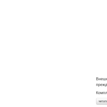
Внешн
прежд
Компл
читат