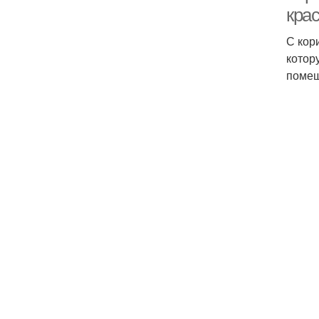
кра
С кор
котор
помещ