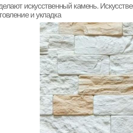
арцевого агломерата
ак
 делают искусственный камень. Искусств
товление и укладка
Формы для камня