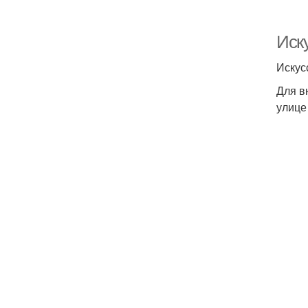
Иск
Искус
Для в
улице