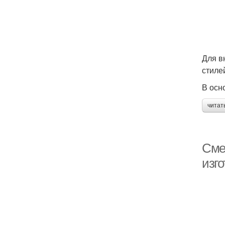
Для в
стиле
В осн
читат
Сме
изго