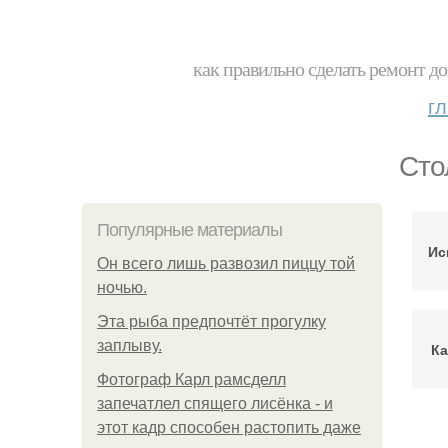
как правильно сделать ремонт до
г
Сто
Популярные материалы
Ис
Он всего лишь развозил пиццу той
ночью.
Эта рыба предпочтёт прогулку
заплыву.
Ка
Фотограф Карл рамсделл
запечатлел спящего лисёнка - и
этот кадр способен растопить даже