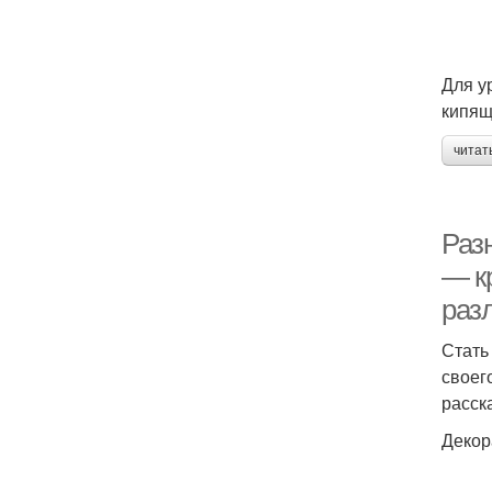
Для у
кипящ
читат
Раз
— к
раз
Стать
своег
расск
Декор