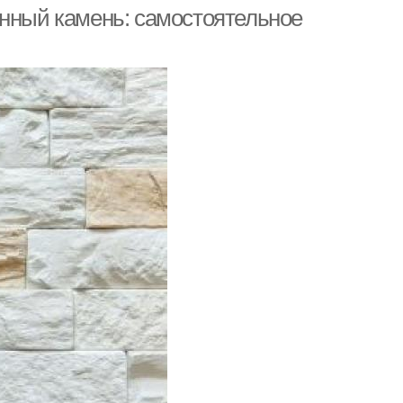
рилового камня
енный камень: самостоятельное