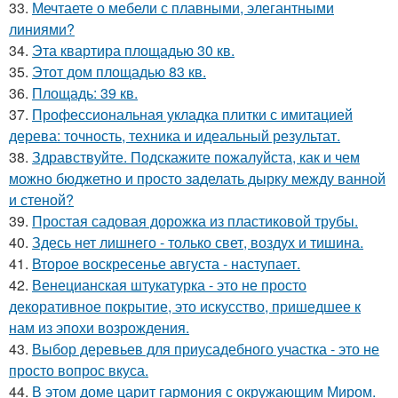
33.
Мечтаете о мебели с плавными, элегантными
линиями?
34.
Эта квартира площадью 30 кв.
35.
Этот дом площадью 83 кв.
36.
Площадь: 39 кв.
37.
Профессиональная укладка плитки с имитацией
дерева: точность, техника и идеальный результат.
38.
Здравствуйте. Подскажите пожалуйста, как и чем
можно бюджетно и просто заделать дырку между ванной
и стеной?
39.
Простая садовая дорожка из пластиковой трубы.
40.
Здесь нет лишнего - только свет, воздух и тишина.
41.
Второе воскресенье августа - наступает.
42.
Венецианская штукатурка - это не просто
декоративное покрытие, это искусство, пришедшее к
нам из эпохи возрождения.
43.
Выбор деревьев для приусадебного участка - это не
просто вопрос вкуса.
44.
В этом доме царит гармония с окружающим Миром.