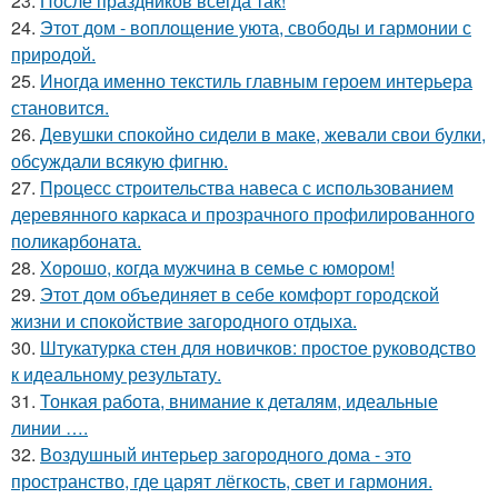
23.
После праздников всегда так!
24.
Этот дом - воплощение уюта, свободы и гармонии с
природой.
25.
Иногда именно текстиль главным героем интерьера
становится.
26.
Девушки спокойно сидели в маке, жевали свои булки,
обсуждали всякую фигню.
27.
Процесс строительства навеса с использованием
деревянного каркаса и прозрачного профилированного
поликарбоната.
28.
Хорошо, когда мужчина в семье с юмором!
29.
Этот дом объединяет в себе комфорт городской
жизни и спокойствие загородного отдыха.
30.
Штукатурка стен для новичков: простое руководство
к идеальному результату.
31.
Тонкая работа, внимание к деталям, идеальные
линии ….
32.
Воздушный интерьер загородного дома - это
пространство, где царят лёгкость, свет и гармония.