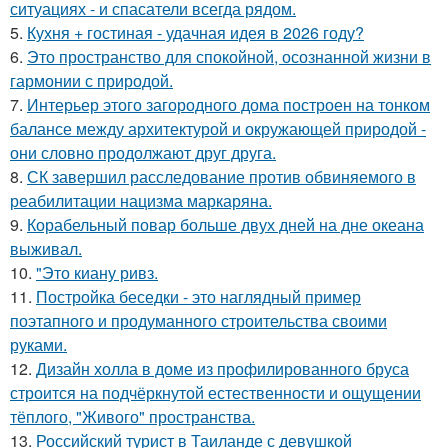
ситуациях - и спасатели всегда рядом.
5.
Кухня + гостиная - удачная идея в 2026 году?
6.
Это пространство для спокойной, осознанной жизни в
гармонии с природой.
7.
Интерьер этого загородного дома построен на тонком
балансе между архитектурой и окружающей природой -
они словно продолжают друг друга.
8.
СК завершил расследование против обвиняемого в
реабилитации нацизма маркаряна.
9.
Корабельный повар больше двух дней на дне океана
выживал.
10.
"Это киану ривз.
11.
Постройка беседки - это наглядный пример
поэтапного и продуманного строительства своими
руками.
12.
Дизайн холла в доме из профилированного бруса
строится на подчёркнутой естественности и ощущении
тёплого, "Живого" пространства.
13.
Российский турист в Таиланде с девушкой