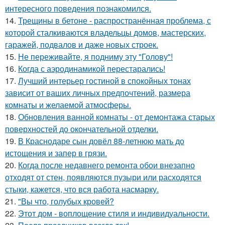
интересного поведения познакомился.
14.
Трещины в бетоне - распространённая проблема, с
которой сталкиваются владельцы домов, мастерских,
гаражей, подвалов и даже новых строек.
15.
Не переживайте, я подниму эту "Голову"!
16.
Когда с аэродинамикой перестарались!
17.
Лучший интерьер гостиной в спокойных тонах
зависит от ваших личных предпочтений, размера
комнаты и желаемой атмосферы.
18.
Обновления ванной комнаты - от демонтажа старых
поверхностей до окончательной отделки.
19.
В Краснодаре сын довёл 88-летнюю мать до
истощения и запер в грязи.
20.
Когда после недавнего ремонта обои внезапно
отходят от стен, появляются пузыри или расходятся
стыки, кажется, что вся работа насмарку.
21.
"Вы что, голубых кровей?
22.
Этот дом - воплощение стиля и индивидуальности.