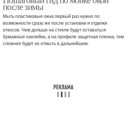
Народные средства
Моющий средство
после зимы
Мыть пластиковые окна первый раз нужно по
возможности сразу же после установки и отделки
Универсальное
откосов. Чем дольше на стекле будут оставаться
Средство для мойки
средство
бумажные наклейки, а на профиле защитная пленка, тем
сложнее будет их отмыть в дальнейшем.
Специальные средства
Домашние средства
Средства для чистки
Готовые средства
Эффективные средства
Средства для уборки