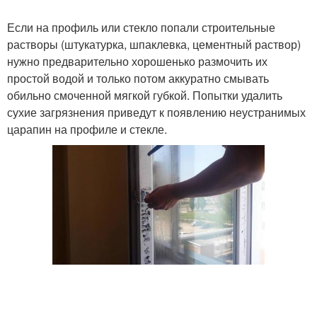
Если на профиль или стекло попали строительные
растворы (штукатурка, шпаклевка, цементный раствор)
Дополнительные
нужно предварительно хорошенько размочить их
Вещества в средствах
средства
простой водой и только потом аккуратно смывать
обильно смоченной мягкой губкой. Попытки удалить
сухие загрязнения приведут к появлению неустранимых
царапин на профиле и стекле.
Средства при удалении
Природные средства
Средства для удаления
Химические средства