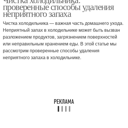
Песок для удаления
Тростник для удаления
проверенные способы удаления
неприятного запаха
Чистка холодильника — важная часть домашнего ухода.
Неприятный запах в холодильнике может быть вызван
Домашние средства
Моющие средства
разложением продуктов, загрязнением поверхностей
или неправильным хранением еды. В этой статье мы
рассмотрим проверенные способы удаления
неприятного запаха в холодильнике.
Средства при удалении
Природные средства
Специальные средства
Химические средства
Средства для мытья