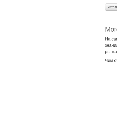
читат
Мот
На са
знани
рынка
Чем о