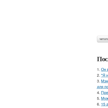
читат
Пос
1.
Он 
2.
"Я 
3.
Мэн
для п
4.
Пре
5.
Муж
6.
15 