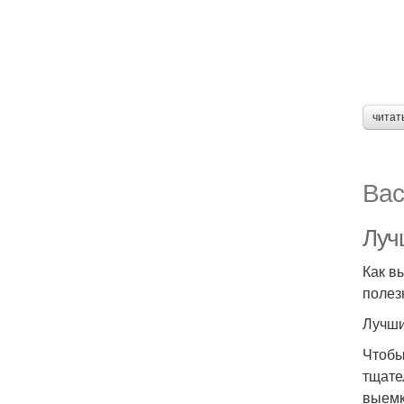
читат
Вас
Луч
Как в
полез
Лучши
Чтобы
тщате
выемк