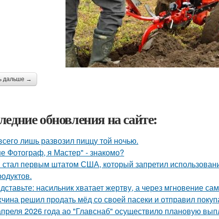
ь дальше →
ледние обновления на сайте:
всего лишь развозил пиццу той ночью.
не Фотограф, я Мастер" - знакомо?
 стал первым штатом США, который запретил использовани
родуктов.
дставьте: насильник хватает жертву, а через мгновение са
чина решил продать мёд со своей пасеки и отправил покупа
апреля 2026 года ао "Главснаб" осуществило плановую вып