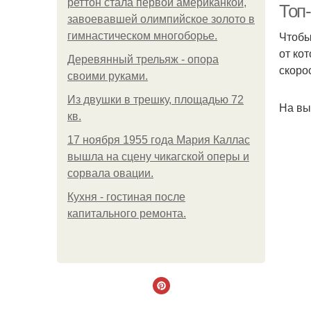
реттон стала первой американкой,
Топ
завоевавшей олимпийское золото в
Чтобы
гимнастическом многоборье.
от ко
Деревянный трельяж - опора
скоро
своими руками.
Из двушки в трешку, площадью 72
На вы
кв.
17 ноября 1955 года Мария Каллас
вышла на сцену чикагской оперы и
сорвала овации.
Кухня - гостиная после
капитального ремонта.