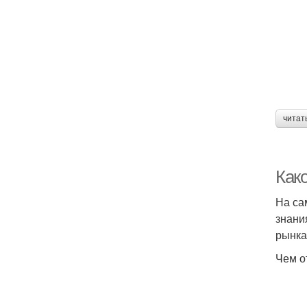
читат
Как
На са
знани
рынка
Чем о