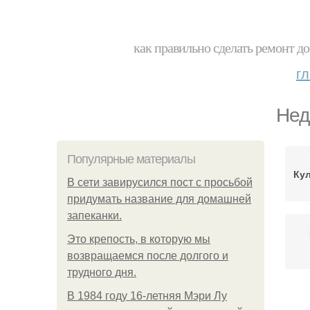
как правильно сделать ремонт до
г
Нед
Популярные материалы
Ку
В сети завирусился пост с просьбой
придумать название для домашней
запеканки.
Это крепость, в которую мы
возвращаемся после долгого и
трудного дня.
В 1984 году 16-летняя Мэри Лу