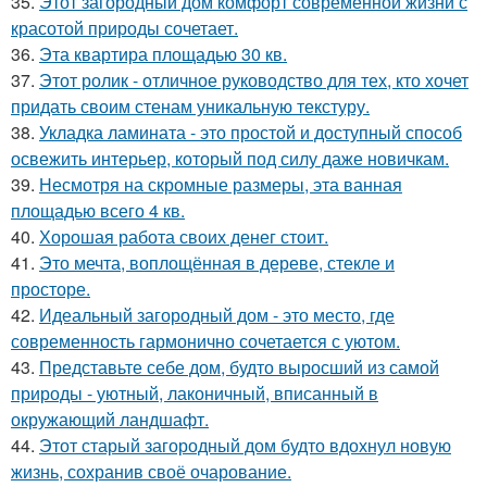
35.
Этот загородный дом комфорт современной жизни с
красотой природы сочетает.
36.
Эта квартира площадью 30 кв.
37.
Этот ролик - отличное руководство для тех, кто хочет
придать своим стенам уникальную текстуру.
38.
Укладка ламината - это простой и доступный способ
освежить интерьер, который под силу даже новичкам.
39.
Несмотря на скромные размеры, эта ванная
площадью всего 4 кв.
40.
Хорошая работа своих денег стоит.
41.
Это мечта, воплощённая в дереве, стекле и
просторе.
42.
Идеальный загородный дом - это место, где
современность гармонично сочетается с уютом.
43.
Представьте себе дом, будто выросший из самой
природы - уютный, лаконичный, вписанный в
окружающий ландшафт.
44.
Этот старый загородный дом будто вдохнул новую
жизнь, сохранив своё очарование.