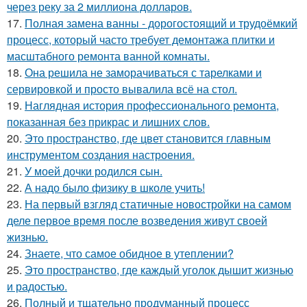
через реку за 2 миллиона долларов.
17.
Полная замена ванны - дорогостоящий и трудоёмкий
процесс, который часто требует демонтажа плитки и
масштабного ремонта ванной комнаты.
18.
Она решила не заморачиваться с тарелками и
сервировкой и просто вывалила всё на стол.
19.
Наглядная история профессионального ремонта,
показанная без прикрас и лишних слов.
20.
Это пространство, где цвет становится главным
инструментом создания настроения.
21.
У моей дочки родился сын.
22.
А надо было физику в школе учить!
23.
На первый взгляд статичные новостройки на самом
деле первое время после возведения живут своей
жизнью.
24.
Знаете, что самое обидное в утеплении?
25.
Это пространство, где каждый уголок дышит жизнью
и радостью.
26.
Полный и тщательно продуманный процесс