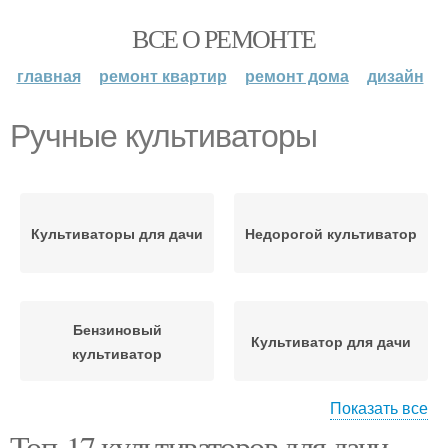
ВСЕ О РЕМОНТЕ
главная
ремонт квартир
ремонт дома
дизайн
Ручные культиваторы
Культиваторы для дачи
Недорогой культиватор
Бензиновый
Культиватор для дачи
культиватор
Показать все
Топ-17 культиваторов для дачи.
Культиваторы по
Культиватор для