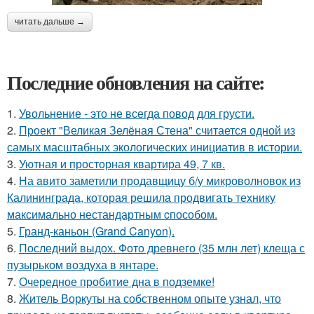
читать дальше →
Последние обновления на сайте:
1.
Увольнение - это не всегда повод для грусти.
2.
Проект "Великая Зелёная Стена" считается одной из
самых масштабных экологических инициатив в истории.
3.
Уютная и просторная квартира 49, 7 кв.
4.
На aвито заметили продавщицу б/у микроволновок из
Калининграда, которая решила продвигать технику
максимально нестандартным cпособом.
5.
Гранд-каньон (Grand Canyon).
6.
Последний выдох. Фото древнего (35 млн лет) клеща с
пузырьком воздуха в янтаре.
7.
Очередное пробитие дна в подземке!
8.
Житель Воркуты на собственном опыте узнал, что