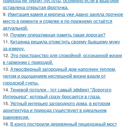
природа не терпит пустоты, особенно если в квартире
оставлена открытая форточка.
9.
Имитация камня и кирпича уже давно заняла прочное
место в ремонте и отделке и по-прежнему остаётся
актуальной.
10.
Почему оперативная память такая дорогая?
11.
Китаянка решила отомстить своему бывшему мужу
за измену.
12.
Это пространство для спокойной, осознанной жизни
в гармонии с природой.
13.
Атмосферный загородный дом наполнен теплом,
уютом и ощущением неспешной жизни вдали от
городской суеты.
14.
Теневой потолок - тот самый эффект "Дорогого
Интерьера", который сразу бросается в глаза.
15.
Уютный интерьер загородного дома, в котором
архитектура и природа существуют в идеальном
равновесии.
16.
В конго построили деревянный пешеходный мост