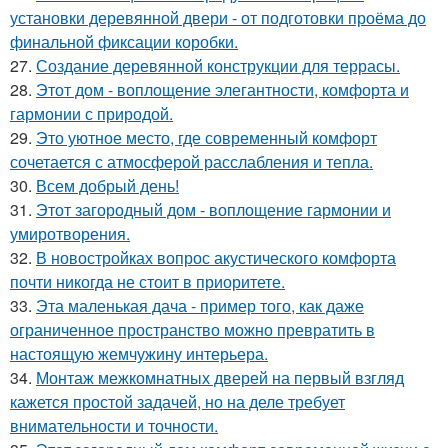
установки деревянной двери - от подготовки проёма до
финальной фиксации коробки.
27.
Создание деревянной конструкции для террасы.
28.
Этот дом - воплощение элегантности, комфорта и
гармонии с природой.
29.
Это уютное место, где современный комфорт
сочетается с атмосферой расслабления и тепла.
30.
Всем добрый день!
31.
Этот загородный дом - воплощение гармонии и
умиротворения.
32.
В новостройках вопрос акустического комфорта
почти никогда не стоит в приоритете.
33.
Эта маленькая дача - пример того, как даже
ограниченное пространство можно превратить в
настоящую жемчужину интерьера.
34.
Монтаж межкомнатных дверей на первый взгляд
кажется простой задачей, но на деле требует
внимательности и точности.