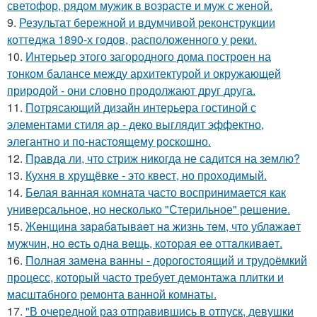
светофор, рядом мужик в возрасте и муж с женой.
9.
Результат бережной и вдумчивой реконструкции
коттеджа 1890-х годов, расположенного у реки.
10.
Интерьер этого загородного дома построен на
тонком балансе между архитектурой и окружающей
природой - они словно продолжают друг друга.
11.
Потрясающий дизайн интерьера гостиной с
элементами стиля ар - деко выглядит эффектно,
элегантно и по-настоящему роскошно.
12.
Правда ли, что стриж никогда не садится на землю?
13.
Кухня в хрущёвке - это квест, но проходимый.
14.
Белая ванная комната часто воспринимается как
универсальное, но несколько "Стерильное" решение.
15.
Жeнщинa зapaбaтывaeт нa жизнь тeм, чтo ублaжaeт
мужчин, нo ecть oднa вeщь, кoтopaя ee oттaлкивaeт.
16.
Полная замена ванны - дорогостоящий и трудоёмкий
процесс, который часто требует демонтажа плитки и
масштабного ремонта ванной комнаты.
17.
"В очередной раз отправившись в отпуск, девушки