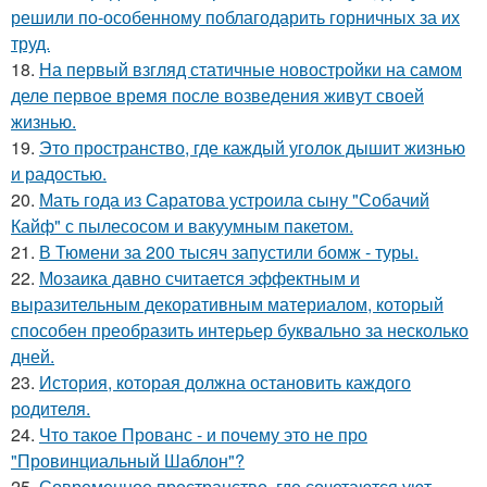
решили по-особенному поблагодарить горничных за их
труд.
18.
На первый взгляд статичные новостройки на самом
деле первое время после возведения живут своей
жизнью.
19.
Это пространство, где каждый уголок дышит жизнью
и радостью.
20.
Мать года из Саратова устроила сыну "Собачий
Кайф" с пылесосом и вакуумным пакетом.
21.
В Тюмени за 200 тысяч запустили бомж - туры.
22.
Мозаика давно считается эффектным и
выразительным декоративным материалом, который
способен преобразить интерьер буквально за несколько
дней.
23.
История, которая должна остановить каждого
родителя.
24.
Что такое Прованс - и почему это не про
"Провинциальный Шаблон"?
25.
Современное пространство, где сочетаются уют