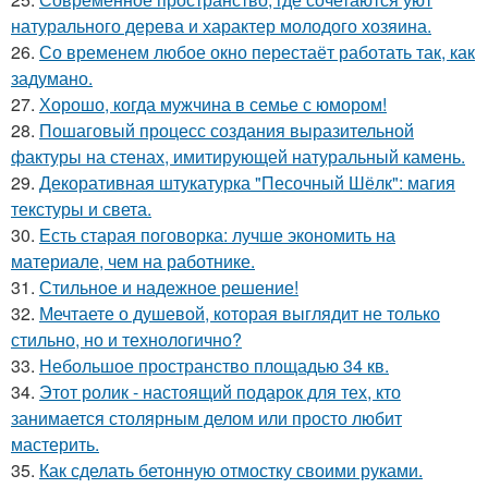
натурального дерева и характер молодого хозяина.
26.
Со временем любое окно перестаёт работать так, как
задумано.
27.
Хорошо, когда мужчина в семье с юмором!
28.
Пошаговый процесс создания выразительной
фактуры на стенах, имитирующей натуральный камень.
29.
Декоративная штукатурка "Песочный Шёлк": магия
текстуры и света.
30.
Есть старая поговорка: лучше экономить на
материале, чем на работнике.
31.
Стильное и надежное решение!
32.
Мечтаете о душевой, которая выглядит не только
стильно, но и технологично?
33.
Небольшое пространство площадью 34 кв.
34.
Этот ролик - настоящий подарок для тех, кто
занимается столярным делом или просто любит
мастерить.
35.
Как сделать бетонную отмостку своими руками.