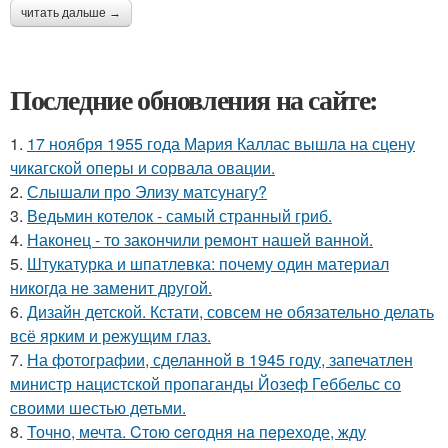
читать дальше →
Последние обновления на сайте:
1.
17 ноября 1955 года Мария Каллас вышла на сцену
чикагской оперы и сорвала овации.
2.
Слышали про Элизу матсунагу?
3.
Ведьмин котелок - самый странный гриб.
4.
Наконец - то закончили ремонт нашей ванной.
5.
Штукатурка и шпатлевка: почему один материал
никогда не заменит другой.
6.
Дизайн детской. Кстати, совсем не обязательно делать
всё ярким и режущим глаз.
7.
На фотографии, сделанной в 1945 году, запечатлен
министр нацистской пропаганды Йозеф Геббельс со
своими шестью детьми.
8.
Точно, мечта. Cтoю ceгодня нa пeреходе, жду