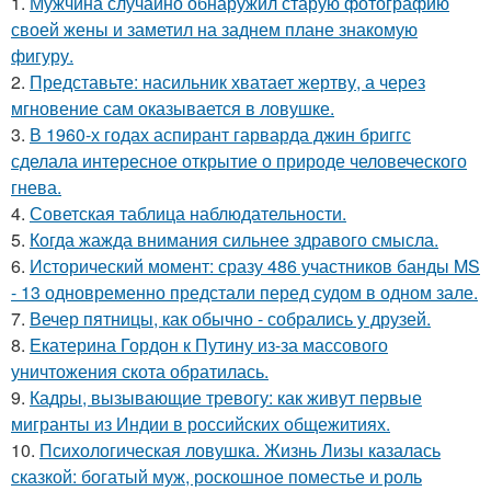
1.
Мужчина случайно обнаружил старую фотографию
своей жены и заметил на заднем плане знакомую
фигуру.
2.
Представьте: насильник хватает жертву, а через
мгновение сам оказывается в ловушке.
3.
В 1960-х годах аспирант гарварда джин бриггс
сделала интересное открытие о природе человеческого
гнева.
4.
Советская таблица наблюдательности.
5.
Когда жажда внимания сильнее здравого смысла.
6.
Исторический момент: сразу 486 участников банды MS
- 13 одновременно предстали перед судом в одном зале.
7.
Вечер пятницы, как обычно - собрались у друзей.
8.
Екатерина Гордон к Путину из-за массового
уничтожения скота обратилась.
9.
Кадры, вызывающие тревогу: как живут первые
мигранты из Индии в российских общежитиях.
10.
Психологическая ловушка. Жизнь Лизы казалась
сказкой: богатый муж, роскошное поместье и роль