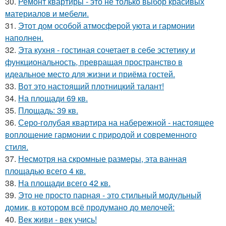
30.
Ремонт квартиры - это не только выбор красивых
материалов и мебели.
31.
Этот дом особой атмосферой уюта и гармонии
наполнен.
32.
Эта кухня - гостиная сочетает в себе эстетику и
функциональность, превращая пространство в
идеальное место для жизни и приёма гостей.
33.
Вот это настоящий плотницкий талант!
34.
На площади 69 кв.
35.
Площадь: 39 кв.
36.
Серо-голубая квартира на набережной - настоящее
воплощение гармонии с природой и современного
стиля.
37.
Несмотря на скромные размеры, эта ванная
площадью всего 4 кв.
38.
На площади всего 42 кв.
39.
Это не просто парная - это стильный модульный
домик, в котором всё продумано до мелочей:
40.
Век живи - век учись!