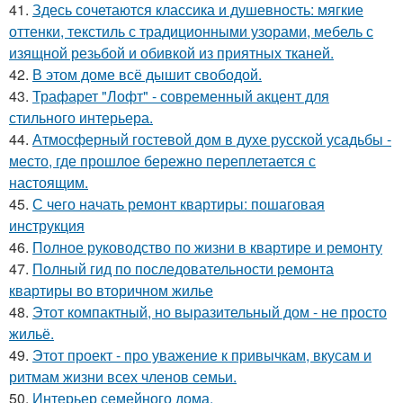
41.
Здесь сочетаются классика и душевность: мягкие
оттенки, текстиль с традиционными узорами, мебель с
изящной резьбой и обивкой из приятных тканей.
42.
В этом доме всё дышит свободой.
43.
Трафарет "Лофт" - современный акцент для
стильного интерьера.
44.
Атмосферный гостевой дом в духе русской усадьбы -
место, где прошлое бережно переплетается с
настоящим.
45.
С чего начать ремонт квартиры: пошаговая
инструкция
46.
Полное руководство по жизни в квартире и ремонту
47.
Полный гид по последовательности ремонта
квартиры во вторичном жилье
48.
Этот компактный, но выразительный дом - не просто
жильё.
49.
Этот проект - про уважение к привычкам, вкусам и
ритмам жизни всех членов семьи.
50.
Интерьер семейного дома.