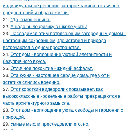
индивидуальное решение, которое зависит от личных
предпочтений и образа жизни.
21.
"Да, я мошенница!
22.
А надо было физику в школе учить!
23.
Насладимся этим потрясающим загородным домом -
настоящим сокровищем, где история и природа
встречаются в одном пространстве.
24.
Этот дом - воплощение уютной элегантности и
безупречного вкуса.
25.
Отличное покрытие - жидкий асфальт.
26.
Эта кухня - настоящее сердце дома, где уют и
эстетика слились воедино.
27.
Этот короткий видеоролик показывает, как
высококлассные кровельные работы превращаются в
часть архитектурного замысла.
28.
Этот дом - воплощение уюта, свободы и гармонии с
природой.
29.
Умные мысли преследовали его, но.