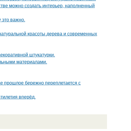
нстве можно создать интерьер, наполненный
 это важно.
е натуральной красоты дерева и современных
екоративной штукатурки.
льными материалами.
где прошлое бережно переплетается с
ятилетия вперёд.