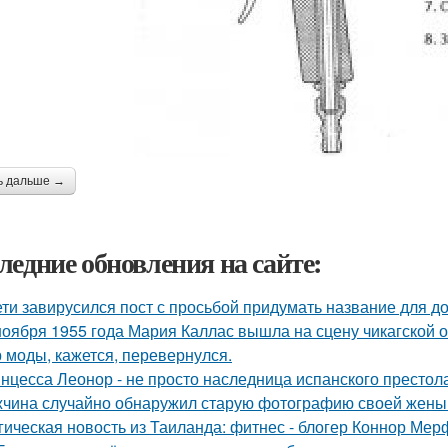
ь дальше →
ледние обновления на сайте:
ети завирусился пост с просьбой придумать название для д
ноября 1955 года Мария Каллас вышла на сцену чикагской 
 моды, кажется, перевернулся.
нцесса Леонор - не просто наследница испанского престол
чина случайно обнаружил старую фотографию своей жены и
гическая новость из Таиланда: фитнес - блогер Коннор Мер