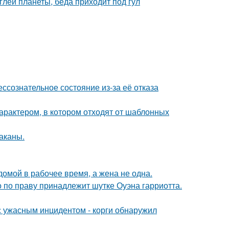
лей планеты, беда приходит под гул
ссознательное состояние из-за её отказа
характером, в котором отходят от шаблонных
раканы.
мой в рабочее время, а жена не одна.
 по праву принадлежит шутке Оуэна гарриотта.
 с ужасным инцидентом - корги обнаружил