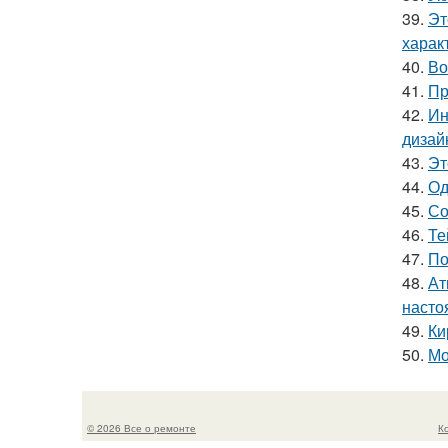
39.
Эт
харак
40.
Во
41.
Пр
42.
Ин
дизай
43.
Эт
44.
Од
45.
Со
46.
Те
47.
По
48.
Ат
насто
49.
Ки
50.
Мо
© 2026 Все о ремонте
К