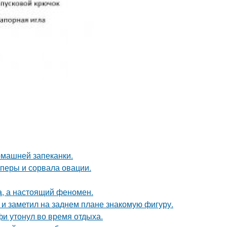
омашней запеканки.
оперы и сорвала овации.
а, а настоящий феномен.
 заметил на заднем плане знакомую фигуру.
фи утонул во время отдыха.