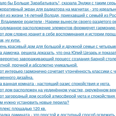
адо бы Больше Зарабатывать", сказала Энджи с таким серь
коративный экран для радиатора на магнитах - это идеальн
ёл из жизни 14-летний Володя, приехавший с семьёй из Рос
 Владимире родители - Нарики вынесли своего раздетого р
одуманное расположение элементов формирует гармонию
от дом словно хранит в себе воспоминания и истории прош
м, ну купи.
ень красивый дом для большой и дружной семьи с четырьм
а дамочка, решила доказать, что она Юлий Цезарь и показат
вероятно завораживающий процесс создания барной стол
тной, прочной и абсолютно уникальной.
от интерьер гармонично сочетает утончённость классики с
менного дизайна.
а ванная комната - настоящий оазис спокойствия и уюта.
от дом расположен на уединённом участке, окружённом в
от загородный дом особой атмосферой уюта и спокойствия
м нужно установить новые перила?
плекс площадью 120 кв.
ладка ламината - это простой и доступный способ освежить