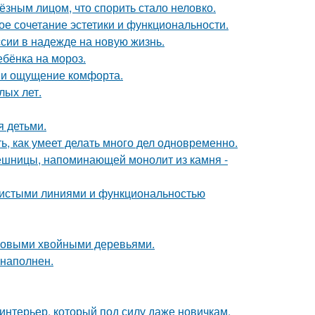
ёзным лицом, что спорить стало неловко.
ое сочетание эстетики и функциональности.
сии в надежде на новую жизнь.
ебёнка на мороз.
 и ощущение комфорта.
лых лет.
я детьми.
ь, как умеет делать много дел одновременно.
ешницы, напоминающей монолит из камня -
 чистыми линиями и функциональностью
ековыми хвойными деревьями.
 наполнен.
 интерьер, который под силу даже новичкам.