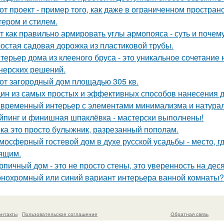
от проект - пример того, как даже в ограниченном простра
тером и стилем.
т как правильно армировать углы армопояса - суть и почему
остая садовая дорожка из пластиковой трубы.
терьер дома из клееного бруса - это уникальное сочетани
нерских решений.
от загородный дом площадью 305 кв.
ин из самых простых и эффективных способов нанесения д
временный интерьер с элементами минимализма и натура
йпинг и финишная шпаклёвка - мастерски выполнены!
ка это просто булыжник, разрезанный пополам.
мосферный гостевой дом в духе русской усадьбы - место, 
ящим.
рпичный дом - это не просто стены, это уверенность на дес
нохромный или синий вариант интерьера ванной комнаты?
онтакты
Пользовательское соглашение
Обратная связь