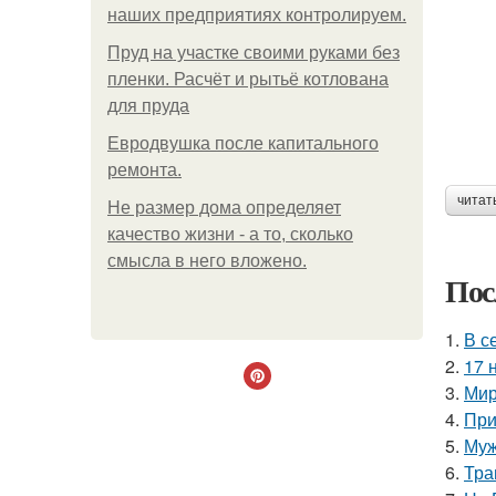
наших предприятиях контролируем.
Пруд на участке своими руками без
пленки. Расчёт и рытьё котлована
для пруда
Евродвушка после капитального
ремонта.
читат
Не размер дома определяет
качество жизни - а то, сколько
смысла в него вложено.
Пос
1.
В с
2.
17 
3.
Мир
4.
При
5.
Муж
6.
Тра