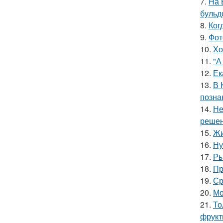
7.
На 
бульд
8.
Ког
9.
Фот
10.
Хо
11.
"А
12.
Ек
13.
В 
позна
14.
Не
решен
15.
Жи
16.
Ну
17.
Ры
18.
Пр
19.
Ср
20.
Мо
21.
То
фрукт