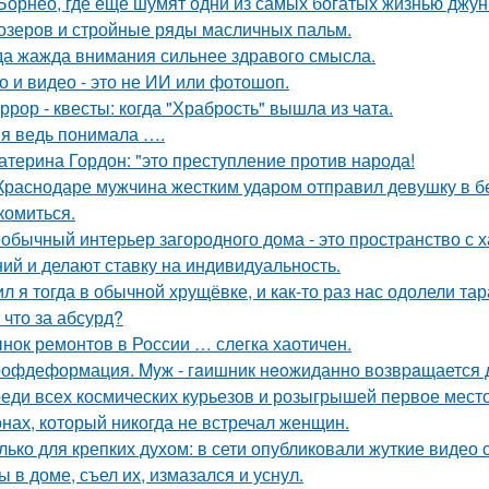
Борнео, где ещё шумят одни из самых богатых жизнью джунг
озеров и стройные ряды масличных пальм.
да жажда внимания сильнее здравого смысла.
о и видео - это не ИИ или фотошоп.
ррор - квесты: когда "Храбрость" вышла из чата.
 я ведь понимала ….
атерина Гордон: "это преступление против народа!
Краснодаре мужчина жестким ударом отправил девушку в бе
комиться.
обычный интерьер загородного дома - это пространство с 
ий и делают ставку на индивидуальность.
л я тогда в обычной хрущёвке, и как-то раз нас одолели та
 что за абсурд?
нок ремонтов в России … слегка хаотичен.
офдеформация. Myж - гaишник нeoжиданно возвpaщается до
еди всех космических курьезов и розыгрышей первое место
нах, который никогда не встречал женщин.
лько для крепких духом: в сети опубликовали жуткие видео
ы в доме, съел их, измазался и уснул.