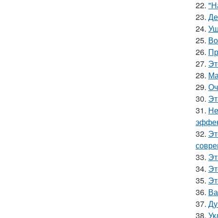
22.
"Н
23.
Де
24.
Уш
25.
Во
26.
Пр
27.
Эт
28.
Ма
29.
Оч
30.
Эт
31.
Не
эффек
32.
Эт
совре
33.
Эт
34.
Эт
35.
Эт
36.
Ва
37.
Ду
38.
Ук