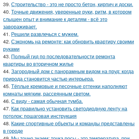
39.
Строительство - это не просто бетон, кирпич и доски.
40.
Точные движения, уверенные руки, ритм, в котором
слышен опыт и внимание к деталям - всё это
завораживает.
41.
Решили развлечься с мужем.
42.
Сэкономь на ремонте: как обновить квартиру своими
руками
43.
Полный гид по последовательности ремонта
квартиры во вторичном жилье
44.
Загородный дом с панорамным видом на пруд: когда
природа становится частью интерьера.
45.
Тёплые кремовые и песочные оттенки наполняют
комнаты мягким, рассеянным светом.
46.
С виду - самая обычная тумба.
47.
Как правильно установить светодиодную ленту на
потолок: пошаговая инструкция
48.
Какие спортивные объекты и команды представлены
в городе
49.
Мы точно знаем: точка росы - это температура, при