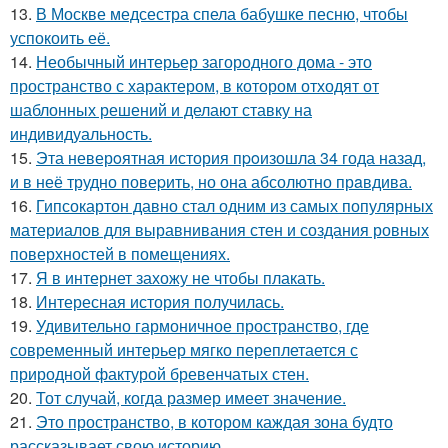
13.
В Москве медсестра спела бабушке песню, чтобы
успокоить её.
14.
Необычный интерьер загородного дома - это
пространство с характером, в котором отходят от
шаблонных решений и делают ставку на
индивидуальность.
15.
Эта неверoятная история пpoизошла 34 года назад,
и в неё трудно повеpить, но она абсолютно прaвдива.
16.
Гипсокартон давно стал одним из самых популярных
материалов для выравнивания стен и создания ровных
поверхностей в помещениях.
17.
Я в интернет захожу не чтобы плакать.
18.
Интересная история получилась.
19.
Удивительно гармоничное пространство, где
современный интерьер мягко переплетается с
природной фактурой бревенчатых стен.
20.
Тот случай, когда размер имеет значение.
21.
Это пространство, в котором каждая зона будто
рассказывает свою историю.