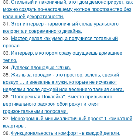
30.
Стильный и лаконичный, этот дом демонстрирует, как
можно создать по-настоящему уютное пространство без
излишней декоративности.
31.
Этот интерьер - гармоничный сплав уральского
колорита и современного дизайна.
32.
Мастер делал как умел, а получился тотальный
провал.
33.
Интерьер, в котором сразу ощущаешь домашнее
тепло.
34.
Дуплекс площадью 120 кв.
35.
Жизнь за городом - это простор, зелень, свежий
воздух … и внезапные лужи, которые не исчезают
неделями после дождей или весеннего таяния снега.
36.
"Поперечная Поклейка". Вместо привычного
вертикального раскроя обои режут и клеят
горизонтальными полосами.
37.
Монохромный минималистичный проект 1-комнатной
квартиры.
38.
Функциональность и комфорт - в каждой детали.