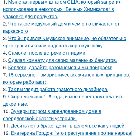
1.
Мэн стал первым штатом США, который запретил
использование некоторых "Вечных Химикатов" в
упаковке для продуктов.
2.
Что такое модульный дом и чем он отличается от
каркасного
3.
Чтобы привлечь мужское внимание, не обязательно
ярко краситься или надевать короткую юбку.
4.
Самолет после встречи с птицами.
5.
Сделал комнату для своих маленьких бандитов.
6.
Коллеги, давайте разомнёмся и мы поиграем!
7.
15 серьезно - юмористических жизненных принципов,
которые работают:
8.
Так выглядит работа грамотного дизайнера.
9.
Скоро малышу 1, 6 года, и мне перестанут платить
декретные.
10.
Зумеры погром в арендованном доме в
свердловской области устроили.
11.
Десять лет в браке, дети - в целом всё как у людей.
12.
Екатерина Гордон: "это преступление против народа!