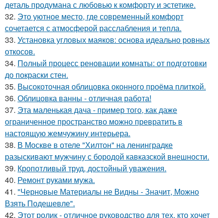
деталь продумана с любовью к комфорту и эстетике.
32.
Это уютное место, где современный комфорт
сочетается с атмосферой расслабления и тепла.
33.
Установка угловых маяков: основа идеально ровных
откосов.
34.
Полный процесс реновации комнаты: от подготовки
до покраски стен.
35.
Высокоточная облицовка оконного проёма плиткой.
36.
Облицовка ванны - отличная работа!
37.
Эта маленькая дача - пример того, как даже
ограниченное пространство можно превратить в
настоящую жемчужину интерьера.
38.
В Москве в отеле "Хилтон" на ленинградке
разыскивают мужчину с бородой кавказской внешности.
39.
Кропотливый труд, достойный уважения.
40.
Ремонт руками мужа.
41.
"Черновые Материалы не Видны - Значит, Можно
Взять Подешевле".
42.
Этот ролик - отличное руководство для тех, кто хочет