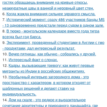
гостях обращаешь внимание на кривые откосы,
неаккуратные швы в ванной и неровный цвет стен.
6.
Когда жажда внимания сильнее здравого смысла.
7.
Исторический момент: сразу 486 участников банды MS
- 13 одновременно предстали перед судом в одном зале.
8.
В тюрко - монгольском календаре вместо года тигра
всегда был год барса.
9.
Эксперимент, проведенный студентами в Англии с гмо
- продуктами, дал интересный результат.
10.
Вечер пятницы, как обычно - собрались у друзей.
11.
Интересный факт о слонах.
12.
Кадры, вызывающие тревогу: как живут первые
мигранты из Индии в российских общежитиях.
13.
Необычный интерьер загородного дома - это
пространство с характером, в котором отходят от
шаблонных решений и делают ставку на
индивидуальность.
14.
Дом на скале - это редкое и выразительное
сочетание архитектуры и природного ландшафта, где