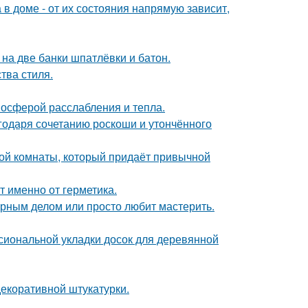
в доме - от их состояния напрямую зависит,
к на две банки шпатлёвки и батон.
тва стиля.
мосферой расслабления и тепла.
агодаря сочетанию роскоши и утончённого
ой комнаты, который придаёт привычной
т именно от герметика.
лярным делом или просто любит мастерить.
сиональной укладки досок для деревянной
екоративной штукатурки.