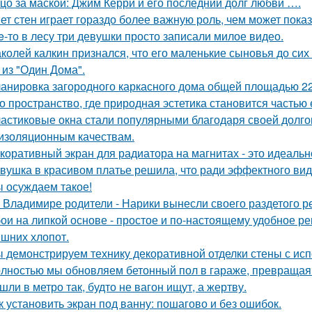
цо за маской: Джим Керри и его последний долг любви ….
ет стен играет гораздо более важную роль, чем может показ
e-то в лесу три девушки просто записали милое видео.
колей калкин признался, что его маленькие сыновья до сих 
 из "Один Дома".
анировка загородного каркасного дома общей площадью 22
о пространство, где природная эстетика становится частью
астиковые окна стали популярными благодаря своей долгов
изоляционным качествам.
коративный экран для радиатора на магнитах - это идеальн
вушка в красивом платье решила, что ради эффектного вид
 осуждаем такое!
 Владимире родители - Нарики вынесли своего раздетого р
ои на липкой основе - простое и по-настоящему удобное р
ишних хлопот.
 демонстрируем технику декоративной отделки стены с ис
лностью мы обновляем бетонный пол в гараже, превращая е
шли в метро так, будто не вагон ищут, а жертву.
к установить экран под ванну: пошагово и без ошибок.