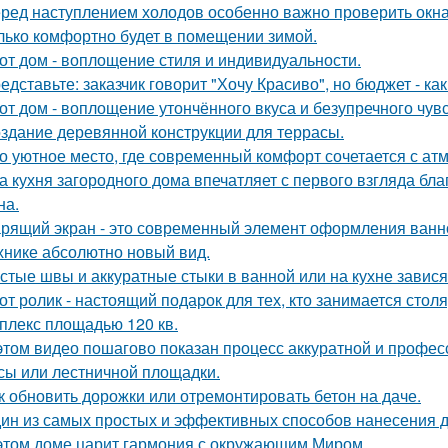
ред наступлением холодов особенно важно проверить окна 
лько комфортно будет в помещении зимой.
от дом - воплощение стиля и индивидуальности.
едставьте: заказчик говорит "Хочу Красиво", но бюджет - ка
от дом - воплощение утончённого вкуса и безупречного чувс
здание деревянной конструкции для террасы.
о уютное место, где современный комфорт сочетается с ат
а кухня загородного дома впечатляет с первого взгляда бл
на.
рящий экран - это современный элемент оформления ванн
хнике абсолютно новый вид.
стые швы и аккуратные стыки в ванной или на кухне завися
от ролик - настоящий подарок для тех, кто занимается сто
плекс площадью 120 кв.
этом видео пошагово показан процесс аккуратной и профес
сы или лестничной площадки.
к обновить дорожки или отремонтировать бетон на даче.
ин из самых простых и эффективных способов нанесения д
этом доме царит гармония с окружающим Миром.