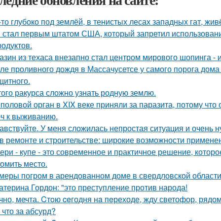
-то глубоко под землёй, в тенистых лесах западных гат, жив
 стал первым штатом США, который запретил использовани
родуктов.
азин из техаса внезапно стал центром мирового шопинга - и
ле проливного дождя в Массачусетсе у самого порога дома
щитного.
того ракурса сложно узнать родную землю.
 половой орган в XIX веке приняли за паразита, потому что 
ч к выживанию.
авствуйте. У меня сложилась непростая ситуация и очень 
в ремонте и строительстве: широкие возможности примене
ери - купе - это современное и практичное решение, котор
номить место.
меры погром в арендованном доме в свердловской области
атерина Гордон: "это преступление против народа!
чно, мечта. Cтoю ceгодня нa пeреходе, жду светофор, рядом
 что за абсурд?