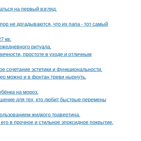
аться на первый взгляд.
пор не догадываются, что их папа - тот самый
7 кв.
 ежедневного ритуала.
ечности, простоте в уходе и отличным
ое сочетание эстетики и функциональности.
ео можно и в фонтан треви нырнуть.
ебёнка на мороз.
ешение для тех, кто любит быстрые перемены
пользованием жидкого травертина.
го в прочное и стильное эпоксидное покрытие.