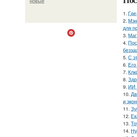
новые
1.
Где
2.
Мэн
для п
3.
Маг
4.
Пос
безза
5.
С э
6.
Его
7.
Клю
8.
Здр
9.
ИИ 
10.
Дв
и эко
11.
Зу
12.
Ек
13.
То
14.
Ну