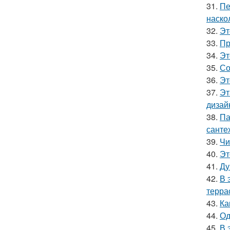
31.
Пе
наско
32.
Эт
33.
Пр
34.
Эт
35.
Со
36.
Эт
37.
Эт
дизай
38.
Па
санте
39.
Чи
40.
Эт
41.
Ду
42.
В 
терра
43.
Ка
44.
Од
45.
В 