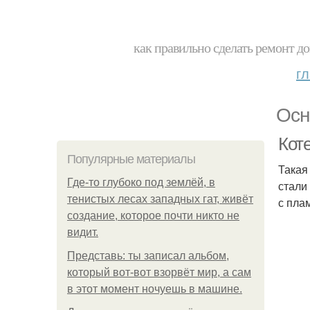
как правильно сделать ремонт до
г
Осн
Коте
Популярные материалы
Такая
Где-то глубоко под землёй, в
стали
тенистых лесах западных гат, живёт
с пла
создание, которое почти никто не
видит.
Представь: ты записал альбом,
который вот-вот взорвёт мир, а сам
в этот момент ночуешь в машине.