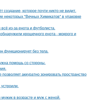
ёт создание, которое почти никто не видит.
е некоторых "Вечных Химикатов" в упаковке
 всё из-за енота и футболиста.
 обнаружили крошечного енота - мокрого и
он функционирует без тела.
нужна помощь со стороны.
ния.
ое позволяет аккуратно зонировать пространство
 устроили.
 мужик в возрасте и муж с женой.