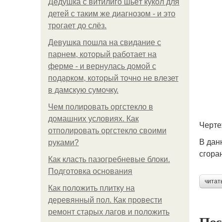
Дедушка с витилиго шьёт кукол для
детей с таким же диагнозом - и это
трогает до слёз.
Девушка пошла на свидание с
парнем, который работает на
ферме - и вернулась домой с
подарком, который точно не влезет
в дамскую сумочку.
Чем полировать оргстекло в
домашних условиях. Как
Черте
отполировать оргстекло своими
В дан
руками?
сгора
Как класть пазогребневые блоки.
Подготовка основания
читат
Как положить плитку на
деревянный пол. Как провести
ремонт старых лагов и положить
Пос