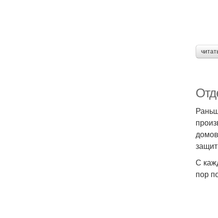
читат
Отд
Раньш
произ
домов
защит
С каж
пор п