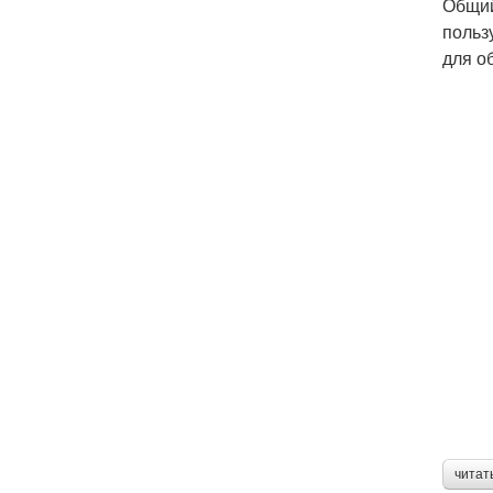
Общий
польз
для о
читат