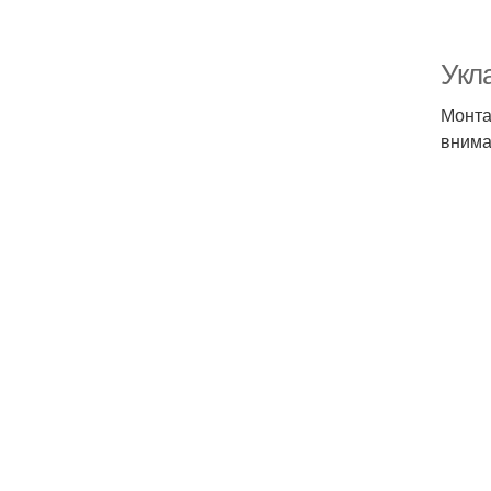
Укл
Монта
внима