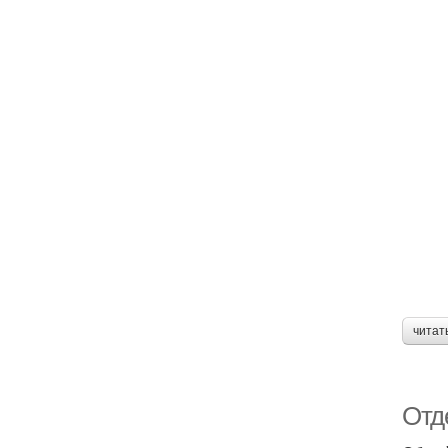
читат
Отд