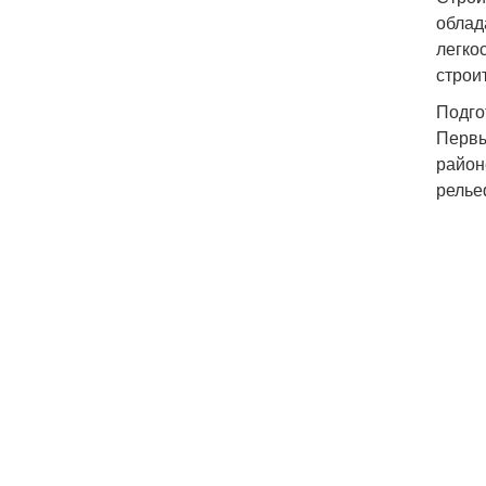
облад
легко
строи
Подго
Первы
район
релье