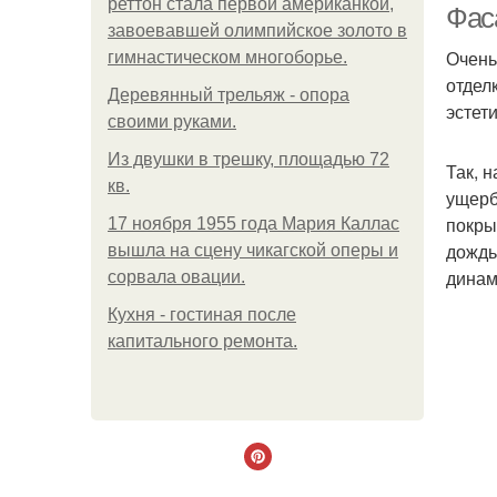
реттон стала первой американкой,
Фас
завоевавшей олимпийское золото в
Очень
гимнастическом многоборье.
отдел
Деревянный трельяж - опора
эстет
своими руками.
Из двушки в трешку, площадью 72
Так, 
кв.
ущерб
покры
17 ноября 1955 года Мария Каллас
дождь
вышла на сцену чикагской оперы и
динам
сорвала овации.
Кухня - гостиная после
капитального ремонта.