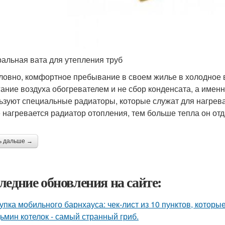
альная вата для утепления труб
ловно, комфортное пребывание в своем жилье в холодное вр
ание воздуха обогревателем и не сбор конденсата, а именно
ьзуют специальные радиаторы, которые служат для нагрев
 нагревается радиатор отопления, тем больше тепла он от
ь дальше →
ледние обновления на сайте:
упка мобильного барнхауса: чек-лист из 10 пунктов, котор
ьмин котелок - самый странный гриб.