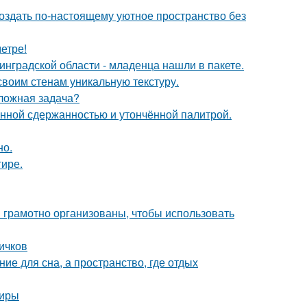
создать по-настоящему уютное пространство без
етре!
инградской области - младенца нашли в пакете.
 своим стенам уникальную текстуру.
сложная задача?
нной сдержанностью и утончённой палитрой.
но.
тире.
 грамотно организованы, чтобы использовать
вичков
ие для сна, а пространство, где отдых
тиры