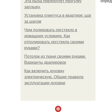
опред
Эта рыба предпочтёт прогулку
заплыву.
Установка плинтуса в квартире: шаг
за шагом
Чем полировать оргстекло в
домашних условиях. Как
отполировать оргстекло своими
руками?
Потолок из ткани своими руками.
Варианты драпировок
Как включить духовку
электрическую. Общие правила
эксплуатации духовки