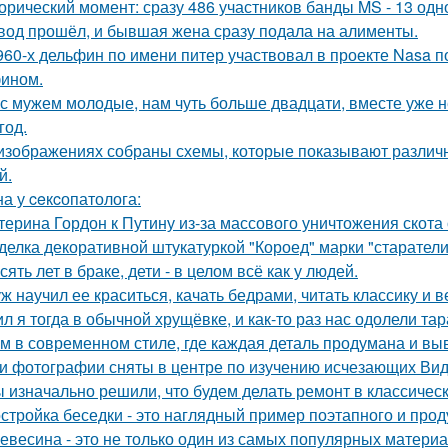
орический момент: сразу 486 участников банды MS - 13 од
вод прошёл, и бывшая жена сразу подала на алименты.
960-х дельфин по имени питер участвовал в проекте Nasa 
ином.
с мужем молодые, нам чуть больше двадцати, вместе уже не
год.
изображениях собраны схемы, которые показывают различн
й.
а у ceкcопатолога:
терина Гордон к Путину из-за массового уничтожения скота
делка декоративной штукатуркой "Короед" марки "старатели
сять лет в браке, дети - в целом всё как у людей.
ж научил ее краситься, качать бедрами, читать классику и в
л я тогда в обычной хрущёвке, и как-то раз нас одолели та
м в современном стиле, где каждая деталь продумана и вы
и фотографии сняты в центре по изучению исчезающих Вид
 изначально решили, что будем делать ремонт в классическ
стройка беседки - это наглядный пример поэтапного и про
евесина - это не только один из самых популярных материал