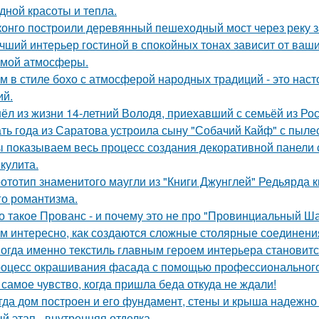
дной красоты и тепла.
конго построили деревянный пешеходный мост через реку з
чший интерьер гостиной в спокойных тонах зависит от ваш
мой атмосферы.
м в стиле бохо с атмосферой народных традиций - это нас
ий.
ёл из жизни 14-летний Володя, приехавший с семьёй из Рос
ть года из Саратова устроила сыну "Собачий Кайф" с пыле
 показываем весь процесс создания декоративной панели 
кулита.
ототип знаменитого маугли из "Книги Джунглей" Редьярда 
го романтизма.
о такое Прованс - и почему это не про "Провинциальный Ш
м интересно, как создаются сложные столярные соединени
огда именно текстиль главным героем интерьера становитс
оцесс окрашивания фасада с помощью профессионального 
 самое чувство, когда пришла беда откуда не ждали!
гда дом построен и его фундамент, стены и крыша надежно 
й этап - внутренняя отделка.