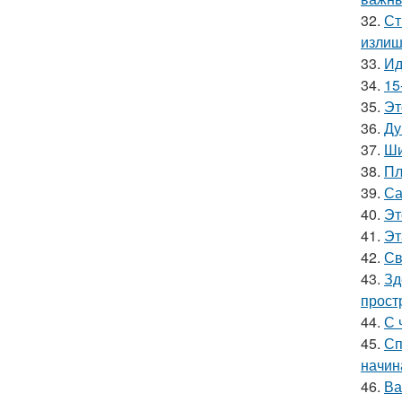
32.
Ст
излиш
33.
Ид
34.
15
35.
Эт
36.
Ду
37.
Ши
38.
Пл
39.
Са
40.
Эт
41.
Эт
42.
Св
43.
Зд
прост
44.
С 
45.
Сп
начин
46.
Ва