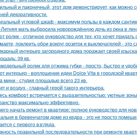
ильный и лаконичный, этот дом демонстрирует, как можно 
ней декоративности.
еальный угловой шкаф - максимум пользы в каждом сантим
-Летняя мать выбросила новорождённую дочь из окна в лен
от ролик - отличное руководство для тех, кто хочет придать
маете, поклеить обои вокруг розеток и выключателей - это 
карный интерьер загородного дома поражает своей изыска
ощадь: 39 кв.
модельный ролик для отжима губки - просто, быстро и удоб
от интерьер - воплощение идеи Dolce Vita в городской квар
а мини - студия площадью всего 23 кв.
ет и воздух - главный герой такого интерьера.
есь комфорт встречается с выразительностью: уютные зоны
ранство максимально эффективно.
чего начать ремонт в квартире: полное руководство для но
альня в бревенчатом доме из кедра - это не просто помещен
ается с первого взгляда.
жность правильной последовательности при ремонте квар