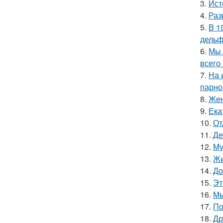
3.
Ист
4.
Раз
5.
В 1
дельф
6.
Мы 
всего 
7.
На 
парно
8.
Жен
9.
Ека
10.
От
11.
Де
12.
Му
13.
Жи
14.
До
15.
Эт
16.
Мы
17.
По
18.
Др