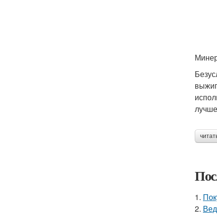
Минер
Безус
выжиг
испол
лучше
читат
Пос
1.
Пок
2.
Вед