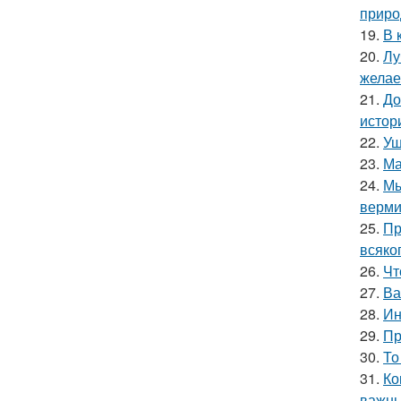
приро
19.
В 
20.
Лу
желае
21.
До
истор
22.
Уш
23.
Ма
24.
Мы
верми
25.
Пр
всяко
26.
Чт
27.
Ва
28.
Ин
29.
Пр
30.
То
31.
Ко
важны