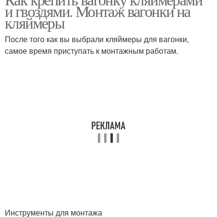
Палстиковая вагонка
Пластиковые вагонки
и гвоздями. Монтаж вагонки на
кляймеры
После того как вы выбрали кляймеры для вагонки,
Вагонки на
самое время приступать к монтажным работам.
металлический
Вагонки без обрешетки
профиль
Профиль для
Вагонка на кляймеры
пластиковой вагонки
Вагонка для наружных
Вагонка на потолок
работ
Вагонки на
Инструменты для монтажа
металопрофиль