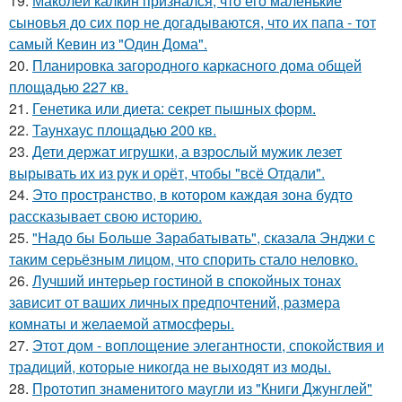
19.
Маколей калкин признался, что его маленькие
сыновья до сих пор не догадываются, что их папа - тот
самый Кевин из "Один Дома".
20.
Планировка загородного каркасного дома общей
площадью 227 кв.
21.
Генетика или диета: секрет пышных форм.
22.
Таунхаус площадью 200 кв.
23.
Дети держат игрушки, а взрослый мужик лезет
вырывать их из рук и орёт, чтобы "всё Отдали".
24.
Это пространство, в котором каждая зона будто
рассказывает свою историю.
25.
"Надо бы Больше Зарабатывать", сказала Энджи с
таким серьёзным лицом, что спорить стало неловко.
26.
Лучший интерьер гостиной в спокойных тонах
зависит от ваших личных предпочтений, размера
комнаты и желаемой атмосферы.
27.
Этот дом - воплощение элегантности, спокойствия и
традиций, которые никогда не выходят из моды.
28.
Прототип знаменитого маугли из "Книги Джунглей"