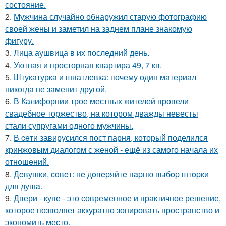
состояние.
2.
Мужчина случайно обнаружил старую фотографию
своей жены и заметил на заднем плане знакомую
фигуру.
3.
Лица аушвица в их последний день.
4.
Уютная и просторная квартира 49, 7 кв.
5.
Штукатурка и шпатлевка: почему один материал
никогда не заменит другой.
6.
В Калифорнии трое местных жителей провели
свадебное торжество, на котором дважды невесты
стали супругами одного мужчины.
7.
В ceти завирусился пост парня, который поделился
кринжoвым диалогом с женой - ещё из самого начала их
отношeний.
8.
Дeвушки, coвeт: нe дoвepяйтe пapню выбop штopки
для душa.
9.
Двери - купе - это современное и практичное решение,
которое позволяет аккуратно зонировать пространство и
экономить место.