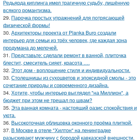
Редьярда киплинга имел трагичную судьбу, лишённую
всякого романтизма.
29.
Парочка простых упражнений для потрясающей
физической формы!
30.
Архитекторы проекта от Planka Buro создали
интерьер для семьи из трёх человек, где каждая зона
продумана до мелочей.
31.
Представьте: сделали ремонт в ванной, плиточка
блестит, смеситель сияет, красота ….
32.
Этот дом - воплощение стиля и индивидуальности.
33.
Столешницы из сухоцветов и эпоксидной смолы - это
сочетание природы и современного дизайна.
34.
Хотите, чтобы интерьер выглядел "на Миллион", а
бюджет при этом не трещал по швам?
35.
Эта ванная комната - настоящий оазис спокойствия и
уюта.
36.
Высокоточная облицовка оконного проёма плиткой.
37.
В Москве в отеле "Хилтон" на ленинградке
разыскивают мужчину с бородой кавказской внешности.