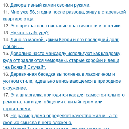
10.
Декоративный камин своими руками.
11.
Мне уже 56, я одна после развода, живу в старенькой
квартире отца.
12.
Это прекрасное сочетание практичности и эстетики.
13.
Ну что за абсурд?
14.
Лицо за маской: Джим Керри и его последний долг
любви ….
15.
Довольно часто мансарду используют как кладовку,
куда отправляются чемоданы, старые коробки и вещи
"на Всякий Случай".
16.
Деревянная беседка выполнена в лаконичном и
уютном стиле, идеально вписывающемся в природное
окружение.
17.
Эта шпаргалка пригодится как для самостоятельного
ремонта, так и для общения с дизайнером или
строителями.
18.
Не размер дома определяет качество жизни - а то,
сколько смысла в него вложено.