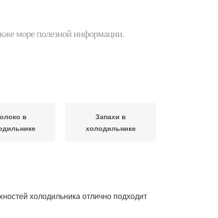
 также море полезной информации.
олоко в
Запахи в
одильнике
холодильнике
хностей холодильника отлично подходит