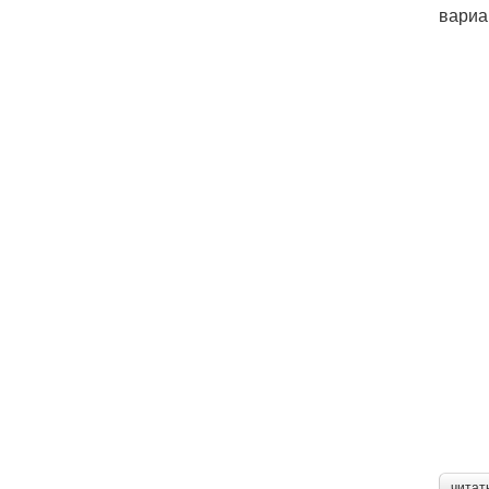
вариа
читат