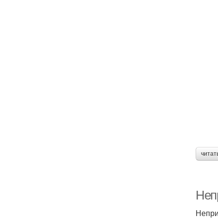
читат
Непр
Непри