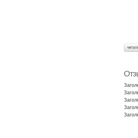
читат
Отз
Загол
Загол
Загол
Загол
Загол