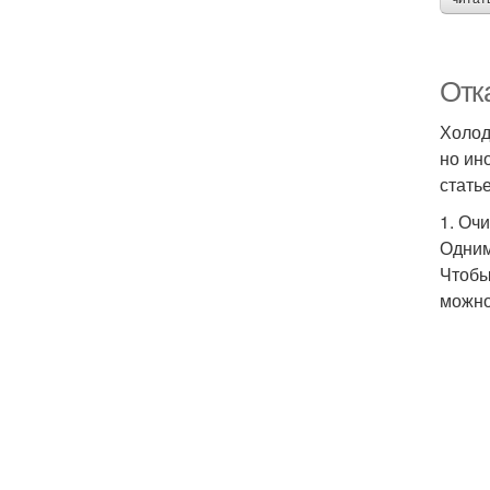
Отк
Холод
но ин
стать
1. Очи
Одним
Чтобы
можно