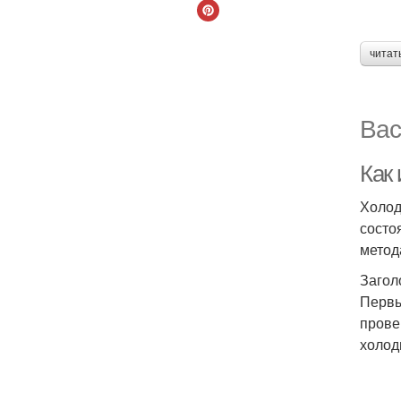
читат
Вас
Как
Холод
состо
метод
Загол
Первы
прове
холод