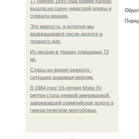
17 ноября 1955 года Мария Каллас
вышла на сцену чикагской оперы и
Обрат
сорвала овации.
Поряд
Это крепость, в которую мы
возвращаемся после долгого и
трудного дня.
Из двушки в трешку, площадью 72
кв.
Споры во время ремонта -
ситуация знакомая многим.
В 1984 году 16-летняя Мэри Лу
реттон стала первой американкой,
завоевавшей олимпийское золото в
гимнастическом многоборье.