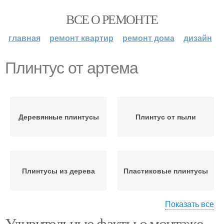
ВСЕ О РЕМОНТЕ
главная
ремонт квартир
ремонт дома
дизайн
Плинтус от артема
Деревянные плинтусы
Плинтус от пыли
Плинтусы из дерева
Пластиковые плинтусы
Показать все
Удивительные факты о монтаже
Плинтус для