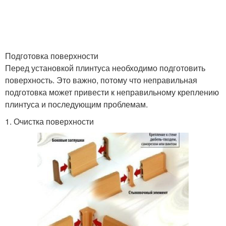
Плинтусы из дерева
Напольные плинтусы
Подготовка поверхности
Перед установкой плинтуса необходимо подготовить
поверхность. Это важно, потому что неправильная
подготовка может привести к неправильному креплению
Плинтусы для нужного
Плинтус от артема
плинтуса и последующим проблемам.
пространства
1. Очистка поверхности
Плинтус для
Плинтус от пыли
определенной площади
Деревянный плинтус
Деревянный материал