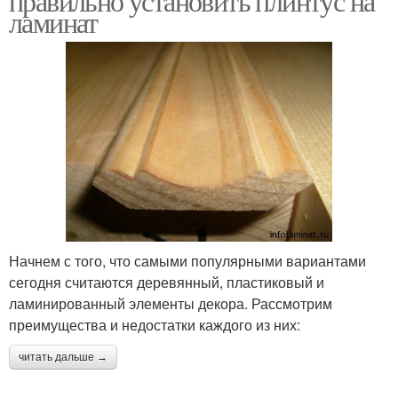
правильно установить плинтус на
ламинат
Плинтус из
Потолочные плинтусы
пенополистирола
Плинтусы из гипса
Плинтус в углах
Плинтус с уголками
Плинтус под углом
Начнем с того, что самыми популярными вариантами
сегодня считаются деревянный, пластиковый и
ламинированный элементы декора. Рассмотрим
Плинтус на
преимущества и недостатки каждого из них:
двухуровневый
Плинтусы по месту
читать дальше →
потолок