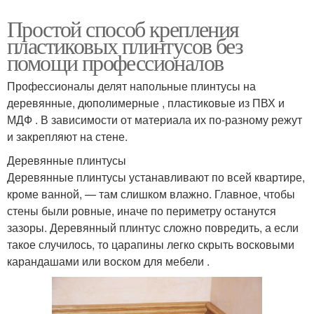
Простой способ крепления
Плинтус на кривые
Плинтус из полиуретана
пластиковых плинтусов без
помощи профессионалов
Профессионалы делят напольные плинтусы на
Пенопластовые
деревянные, дюполимерные , пластиковые из ПВХ и
Плинтус на обои
плинтусы
МДФ . В зависимости от материала их по-разному режут
и закрепляют на стене.
Деревянные плинтусы
Деревянные плинтусы устанавливают по всей квартире,
кроме ванной, — там слишком влажно. Главное, чтобы
стены были ровные, иначе по периметру останутся
зазоры. Деревянный плинтус сложно повредить, а если
такое случилось, то царапины легко скрыть восковыми
карандашами или воском для мебели .