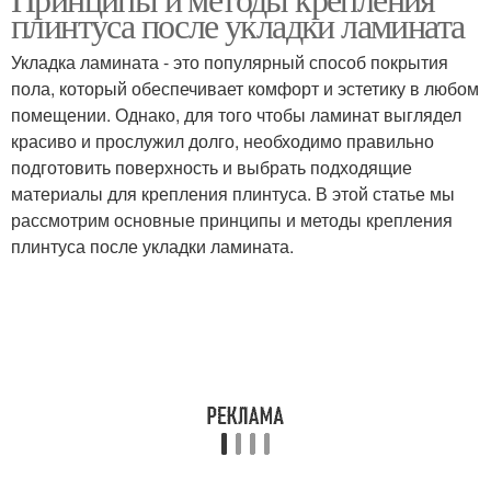
Плинтусы с резинкой
Плинтус на ламинате
плинтуса после укладки ламината
Укладка ламината - это популярный способ покрытия
пола, который обеспечивает комфорт и эстетику в любом
Дюполимерные
помещении. Однако, для того чтобы ламинат выглядел
Плинтусы без помощи
плинтусы
красиво и прослужил долго, необходимо правильно
подготовить поверхность и выбрать подходящие
материалы для крепления плинтуса. В этой статье мы
рассмотрим основные принципы и методы крепления
Пластиковый плинтус
Плинтус к поверхности
плинтуса после укладки ламината.
Плинтус с
Плинтус к стене
поверхностью
Шпонированный
Напольный плинтус
плинтус