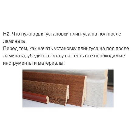
Плинтусы в стусле
Плинтус под стыковку
H2. Что нужно для установки плинтуса на пол после
ламината
Перед тем, как начать установку плинтуса на пол после
ламината, убедитесь, что у вас есть все необходимые
Плинтус в углах
Плинтус без стусла
инструменты и материалы:
Плинтус с стуслом
Плинтус со стуслом
Плинтус без
Плинтус с
приспособлений
использованием