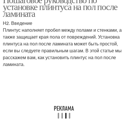
Пластиковый плинтус
установке плинтуса на пол после
зависимости
ламината
H2. Введение
Плинтус наполняет пробел между полами и стенками, а
Плинтус на полу
Стык между плинтусом
также защищает края пола от повреждений. Установка
плинтуса на пол после ламината может быть простой,
если вы следуете правильным шагам. В этой статье мы
расскажем вам, как установить плинтус на пол после
Плинтус на неровном
Плинтус на покрытие
ламината.
полу
Стыки на плинтусе
Элементы для плинтуса
Потолочный плинтус
Потолочные плинтусы