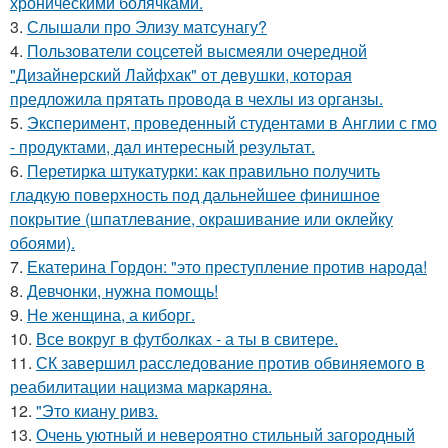
хроническими болячками.
3.
Слышали про Элизу матсунагу?
4.
Пользователи соцсетей высмеяли очередной
"Дизайнерский Лайфхак" от девушки, которая
предложила прятать провода в чехлы из органзы.
5.
Эксперимент, проведенный студентами в Англии с гмо
- продуктами, дал интересный результат.
6.
Перетирка штукатурки: как правильно получить
гладкую поверхность под дальнейшее финишное
покрытие (шпатлевание, окрашивание или оклейку
обоями).
7.
Екатерина Гордон: "это преступление против народа!
8.
Девчонки, нужна помощь!
9.
Не женщина, а киборг.
10.
Все вокруг в футболках - а ты в свитере.
11.
СК завершил расследование против обвиняемого в
реабилитации нацизма маркаряна.
12.
"Это киану ривз.
13.
Очень уютный и невероятно стильный загородный