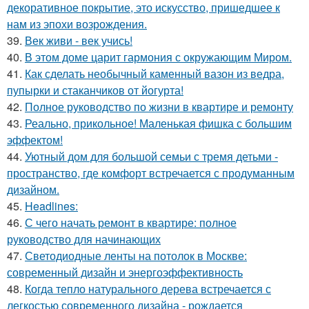
декоративное покрытие, это искусство, пришедшее к
нам из эпохи возрождения.
39.
Век живи - век учись!
40.
В этом доме царит гармония с окружающим Миром.
41.
Как сделать необычный каменный вазон из ведра,
пупырки и стаканчиков от йогурта!
42.
Полное руководство по жизни в квартире и ремонту
43.
Реально, прикольное! Маленькая фишка с большим
эффектом!
44.
Уютный дом для большой семьи с тремя детьми -
пространство, где комфорт встречается с продуманным
дизайном.
45.
Headlines:
46.
С чего начать ремонт в квартире: полное
руководство для начинающих
47.
Светодиодные ленты на потолок в Москве:
современный дизайн и энергоэффективность
48.
Когда тепло натурального дерева встречается с
легкостью современного дизайна - рождается