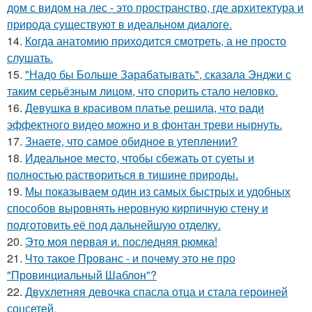
дом с видом на лес - это пространство, где архитектура и
природа существуют в идеальном диалоге.
14.
Когда анатомию приходится смотреть, а не просто
слушать.
15.
"Надо бы Больше Зарабатывать", сказала Энджи с
таким серьёзным лицом, что спорить стало неловко.
16.
Девушка в красивом платье решила, что ради
эффектного видео можно и в фонтан треви нырнуть.
17.
Знаете, что самое обидное в утеплении?
18.
Идеальное место, чтобы сбежать от суеты и
полностью раствориться в тишине природы.
19.
Мы показываем один из самых быстрых и удобных
способов выровнять неровную кирпичную стену и
подготовить её под дальнейшую отделку.
20.
Это моя первая и. последняя рюмка!
21.
Что такое Прованс - и почему это не про
"Провинциальный Шаблон"?
22.
Двухлетняя девочка спасла отца и стала героиней
соцсетей.