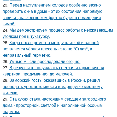
23.
Перед наступлением холодов особенно важно
проверить окна в доме - от их состояния напрямую
зависит, насколько комфортно будет в помещении
зимой.
24.
Мы демонстрируем процесс работы с нержавеющим
уголком под штукатурку.
25.
Когда после ремонта между плиткой и ванной
появляется чёрная плесень - это не "Сглаз", а
неправильный герметик.
26.
Умные мысли преследовали его, но.
27.
В результате получилась светлая и гармоничная
квартира, продуманная до мелочей.
28.
Заморский гость, оказавшись в России, решил
преподать урок вежливости в маршрутке местному
жителю.
29.
Эта кухня стала настоящим сердцем загородного
дома - просторной, светлой и наполненной особым
шармом.