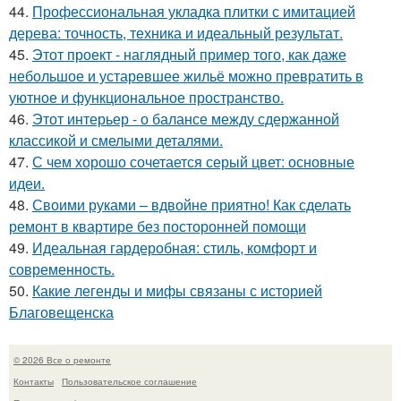
44.
Профессиональная укладка плитки с имитацией
дерева: точность, техника и идеальный результат.
45.
Этот проект - наглядный пример того, как даже
небольшое и устаревшее жильё можно превратить в
уютное и функциональное пространство.
46.
Этот интерьер - о балансе между сдержанной
классикой и смелыми деталями.
47.
С чем хорошо сочетается серый цвет: основные
идеи.
48.
Своими руками – вдвойне приятно! Как сделать
ремонт в квартире без посторонней помощи
49.
Идеальная гардеробная: стиль, комфорт и
современность.
50.
Какие легенды и мифы связаны с историей
Благовещенска
© 2026 Все о ремонте
Контакты
Пользовательское соглашение