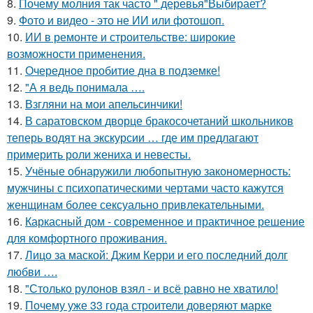
8.
Почему молния так часто " деревья"Выбирает?
9.
Фото и видео - это не ИИ или фотошоп.
10.
ИИ в ремонте и строительстве: широкие
возможности применения.
11.
Очередное пробитие дна в подземке!
12.
"А я ведь понимала ….
13.
Взгляни на мои апельсинчики!
14.
В саратовском дворце бракосочетаний школьников
теперь водят на экскурсии … где им предлагают
примерить роли жениха и невесты.
15.
Учёные обнаружили любопытную закономерность:
мужчины с психопатическими чертами часто кажутся
женщинам более сексуально привлекательными.
16.
Каркасный дом - современное и практичное решение
для комфортного проживания.
17.
Лицо за маской: Джим Керри и его последний долг
любви ….
18.
"Столько рулонов взял - и всё равно не хватило!
19.
Почему уже 33 года строители доверяют марке