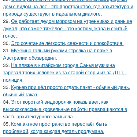
дом с видом на лес - это пространство, где архитектура и
природа существуют в идеальном диалоге.
29.
Он работает дедом морозом на утренниках и раньше
думал, что самое тяжёлое - это костюм, жара и сбитый
голос.
30.
Это сочетание лёгкости, свежести и спокойствия.
31.
Мужчина голыми руками стрелка на пляже в
Австралии обезвредил.
32.
На пляже в китайском городе Санья мужчина
зарезал троих человек из-за старой ссоры из-за ДТП, -
полиция.
33.
Курьер пришёл просто отдать пакет - обычный день,
обычный заказ.
34.
Этот короткий видеоролик показывает, как
высококлассные кровельные работы превращаются в
часть архитектурного замысла.
35.
Компактное пространство перестаёт быть
проблемой, когда каждая деталь продумана.