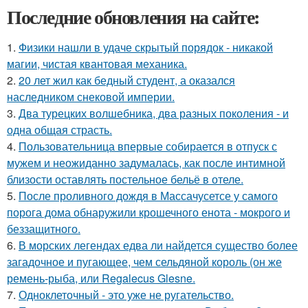
Последние обновления на сайте:
1.
Физики нашли в удаче скрытый порядок - никакой
магии, чистая квантовая механика.
2.
20 лет жил как бедный студент, а оказался
наследником снековой империи.
3.
Два турецких волшебника, два разных поколения - и
одна общая страсть.
4.
Пользовательница впервые собирается в отпуск с
мужем и неожиданно задумалась, как после интимной
близости оставлять постельное бельё в отеле.
5.
После проливного дождя в Массачусетсе у самого
порога дома обнаружили крошечного енота - мокрого и
беззащитного.
6.
В морских легендах едва ли найдется существо более
загадочное и пугающее, чем сельдяной король (он же
ремень-рыба, или Regalecus Glesne.
7.
Одноклеточный - это уже не ругательство.