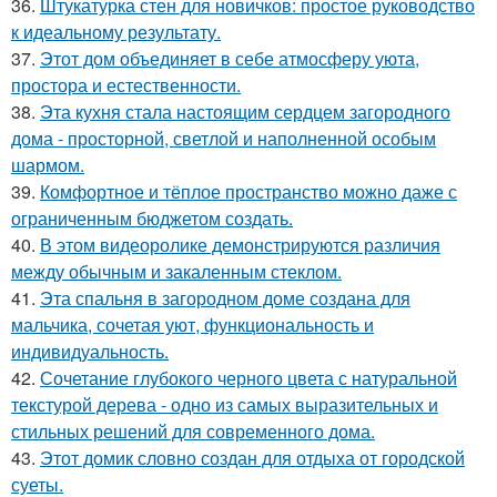
36.
Штукатурка стен для новичков: простое руководство
к идеальному результату.
37.
Этот дом объединяет в себе атмосферу уюта,
простора и естественности.
38.
Эта кухня стала настоящим сердцем загородного
дома - просторной, светлой и наполненной особым
шармом.
39.
Комфортное и тёплое пространство можно даже с
ограниченным бюджетом создать.
40.
В этом видеоролике демонстрируются различия
между обычным и закаленным стеклом.
41.
Эта спальня в загородном доме создана для
мальчика, сочетая уют, функциональность и
индивидуальность.
42.
Сочетание глубокого черного цвета с натуральной
текстурой дерева - одно из самых выразительных и
стильных решений для современного дома.
43.
Этот домик словно создан для отдыха от городской
суеты.