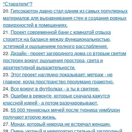
"Старатели"?
20.
Гипсокартон давно стал одним из самых популярных
материалов для выравнивания стен и создания ровных
поверхностей в помещениях.
21.
Проект современной бани с комнатой отдыха
строится на балансе между функциональностью,
эстетикой и ощущением полного расслабления.
22.
Дизайн - проект загородного дома со вторым светом
построен вокруг ощущения простора, света и
архитектурной выразительности.
23.
Этот проект наглядно показывает: метраж - не
главное, когда пространство продумано грамотно.
24.
Все вокруг в футболках - а ты в свитере.
25.
Ошибки в ремонте, которые сначала кажутся
классной идеей - а потом разочаровывают.
26.
55 000 теннисных мячей после турнира уимблдон
получают вторую жизнь.
27.
Монах, который никогда не встречал женщин.
28.
Очень уютный и невероятно стильный загородный