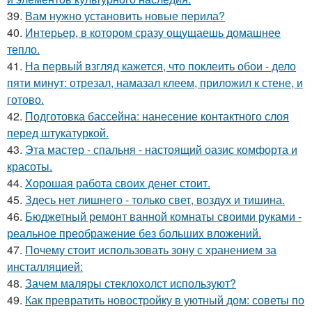
39.
Вам нужно установить новые перила?
40.
Интерьер, в котором сразу ощущаешь домашнее
тепло.
41.
На первый взгляд кажется, что поклеить обои - дело
пяти минут: отрезал, намазал клеем, приложил к стене, и
готово.
42.
Подготовка бассейна: нанесение контактного слоя
перед штукатуркой.
43.
Эта мастер - спальня - настоящий оазис комфорта и
красоты.
44.
Хорошая работа своих денег стоит.
45.
Здесь нет лишнего - только свет, воздух и тишина.
46.
Бюджетный ремонт ванной комнаты своими руками -
реальное преображение без больших вложений.
47.
Почему стоит использовать зону с хранением за
инсталляцией:
48.
Зачем маляры стеклохолст используют?
49.
Как превратить новостройку в уютный дом: советы по