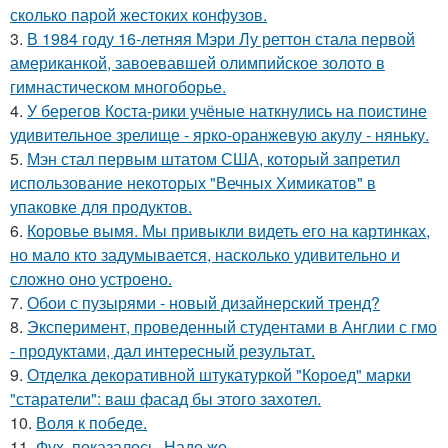
сколько парой жестоких конфузов.
3.
В 1984 году 16-летняя Мэри Лу реттон стала первой
американкой, завоевавшей олимпийское золото в
гимнастическом многоборье.
4.
У берегов Коста-рики учёные наткнулись на поистине
удивительное зрелище - ярко-оранжевую акулу - няньку.
5.
Мэн стал первым штатом США, который запретил
использование некоторых "Вечных Химикатов" в
упаковке для продуктов.
6.
Коровье вымя. Мы привыкли видеть его на картинках,
но мало кто задумывается, насколько удивительно и
сложно оно устроено.
7.
Обои с пузырями - новый дизайнерский тренд?
8.
Эксперимент, проведенный студентами в Англии с гмо
- продуктами, дал интересный результат.
9.
Отделка декоративной штукатуркой "Короед" марки
"старатели": ваш фасад бы этого захотел.
10.
Воля к победе.
11.
Фух, показалось. Надо же.