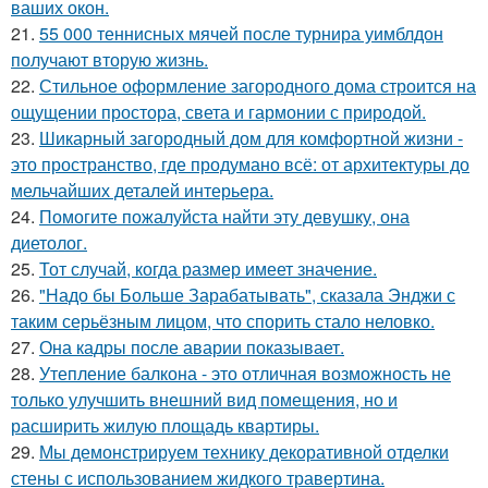
ваших окон.
21.
55 000 теннисных мячей после турнира уимблдон
получают вторую жизнь.
22.
Стильное оформление загородного дома строится на
ощущении простора, света и гармонии с природой.
23.
Шикарный загородный дом для комфортной жизни -
это пространство, где продумано всё: от архитектуры до
мельчайших деталей интерьера.
24.
Помогите пожалуйста найти эту девушку, она
диетолог.
25.
Тот случай, когда размер имеет значение.
26.
"Надо бы Больше Зарабатывать", сказала Энджи с
таким серьёзным лицом, что спорить стало неловко.
27.
Она кадры после аварии показывает.
28.
Утепление балкона - это отличная возможность не
только улучшить внешний вид помещения, но и
расширить жилую площадь квартиры.
29.
Мы демонстрируем технику декоративной отделки
стены с использованием жидкого травертина.