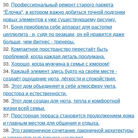
30.
Профессиональный ремонт старого паркета
"Ёлочка", в котором важно добиться точной подгонки
новых элементов к уже существующему рисунку.
31.
Боня приобрела себе аппарат для растопки
целлюлита - и, судя по реакции, он ей нравится даже
больше, чем фитнес - тренеры.
32.
Компактное пространство перестаёт быть
проблемой, когда каждая деталь продумана.
33.
Хорошо, когда мужчина в семье с юмором!
34.
Каждый элемент здесь будто на своём месте -
создаёт ощущение уюта, лёгкости и спокойствия.
35.
Этот дом объединяет в себе атмосферу уюта,
простора и естественности.
36.
Этот дом создан для уюта, тепла и комфортной
жизни всей семьи.
37.
Просторная терраса становится продолжением дома
и главным местом для общения и отдыха.
38.
Это гармоничное сочетание лаконичной архитектуры
и элементов культурного наследия.