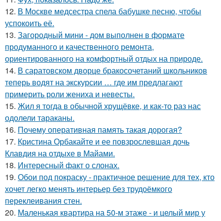
12.
В Москве медсестра спела бабушке песню, чтобы
успокоить её.
13.
Загородный мини - дом выполнен в формате
продуманного и качественного ремонта,
ориентированного на комфортный отдых на природе.
14.
В саратовском дворце бракосочетаний школьников
теперь водят на экскурсии … где им предлагают
примерить роли жениха и невесты.
15.
Жил я тогда в обычной хрущёвке, и как-то раз нас
одолели тараканы.
16.
Почему оперативная память такая дорогая?
17.
Кристина Орбакайте и ее повзрослевшая дочь
Клавдия на отдыхе в Майами.
18.
Интересный факт о слонах.
19.
Обои под покраску - практичное решение для тех, кто
хочет легко менять интерьер без трудоёмкого
переклеивания стен.
20.
Маленькая квартира на 50-м этаже - и целый мир у