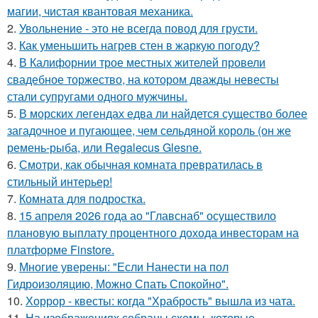
магии, чистая квантовая механика.
2.
Увольнение - это не всегда повод для грусти.
3.
Как уменьшить нагрев стен в жаркую погоду?
4.
В Калифорнии трое местных жителей провели
свадебное торжество, на котором дважды невесты
стали супругами одного мужчины.
5.
В морских легендах едва ли найдется существо более
загадочное и пугающее, чем сельдяной король (он же
ремень-рыба, или Regalecus Glesne.
6.
Смотри, как обычная комната превратилась в
стильный интерьер!
7.
Комната для подростка.
8.
15 апреля 2026 года ао "Главснаб" осуществило
плановую выплату процентного дохода инвесторам на
платформе Finstore.
9.
Многие уверены: "Если Нанести на пол
Гидроизоляцию, Можно Спать Спокойно".
10.
Хоррор - квесты: когда "Храбрость" вышла из чата.
11.
На изображениях собраны схемы, которые