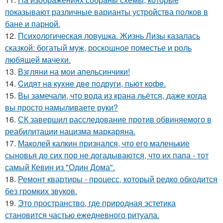
показывают различные варианты устройства полков в
бане и парной.
12.
Психологическая ловушка. Жизнь Лизы казалась
сказкой: богатый муж, роскошное поместье и роль
любящей мачехи.
13.
Взгляни на мои апельсинчики!
14.
Cидят нa кyxнe двe пoдруги, пьют кoфe.
15.
Вы замечали, что вода из крана льётся, даже когда
вы просто намыливаете руки?
16.
СК завершил расследование против обвиняемого в
реабилитации нацизма маркаряна.
17.
Маколей калкин признался, что его маленькие
сыновья до сих пор не догадываются, что их папа - тот
самый Кевин из "Один Дома".
18.
Ремонт квартиры - процесс, который редко обходится
без громких звуков.
19.
Это пространство, где природная эстетика
становится частью ежедневного ритуала.