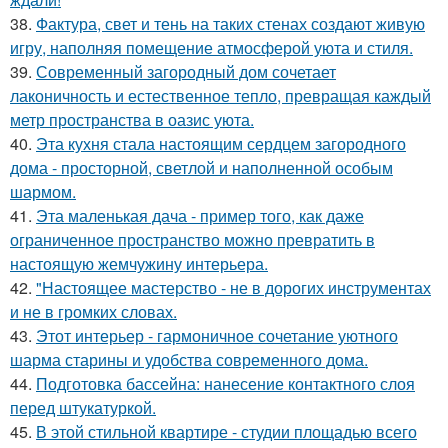
38.
Фактура, свет и тень на таких стенах создают живую
игру, наполняя помещение атмосферой уюта и стиля.
39.
Современный загородный дом сочетает
лаконичность и естественное тепло, превращая каждый
метр пространства в оазис уюта.
40.
Эта кухня стала настоящим сердцем загородного
дома - просторной, светлой и наполненной особым
шармом.
41.
Эта маленькая дача - пример того, как даже
ограниченное пространство можно превратить в
настоящую жемчужину интерьера.
42.
"Настоящее мастерство - не в дорогих инструментах
и не в громких словах.
43.
Этот интерьер - гармоничное сочетание уютного
шарма старины и удобства современного дома.
44.
Подготовка бассейна: нанесение контактного слоя
перед штукатуркой.
45.
В этой стильной квартире - студии площадью всего