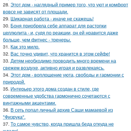
28.
Этот дом - наглядный пример того, что уют и комфорт
вовсе не зависят от площади.
29.
Шикарная работа - иначе не скажешь!
30.
Боня приобрела себе аппарат для растопки
целлюлита - и, судя по реакции, он ей нравится даже
больше, чем фитнес - тренеры.
31.
Как это мило.
32.
Вас точно удивит, что хранится в этом сейфе!
33.
Детям необходимо проводить много времени на
свежем воздухе, активно играя и развлекаясь.
34.
Этот дом - воплощение уюта, свободы и гармонии с
природой.
35.
Интерьер этого дома создан в стиле, где
современные удобства гармонично сочетаются с
винтажными акцентами.
36.
В сеть попал личный архив Саши мамаевой из
"Физрука".
37.
То самое чувство, когда пришла беда откуда не
ждали!