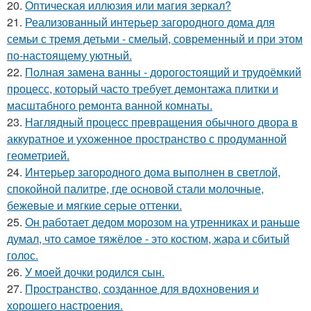
20.
Оптическая иллюзия или магия зеркал?
21.
Реализованный интерьер загородного дома для
семьи с тремя детьми - смелый, современный и при этом
по-настоящему уютный.
22.
Полная замена ванны - дорогостоящий и трудоёмкий
процесс, который часто требует демонтажа плитки и
масштабного ремонта ванной комнаты.
23.
Наглядный процесс превращения обычного двора в
аккуратное и ухоженное пространство с продуманной
геометрией.
24.
Интерьер загородного дома выполнен в светлой,
спокойной палитре, где основой стали молочные,
бежевые и мягкие серые оттенки.
25.
Он работает дедом морозом на утренниках и раньше
думал, что самое тяжёлое - это костюм, жара и сбитый
голос.
26.
У моей дочки родился сын.
27.
Пространство, созданное для вдохновения и
хорошего настроения.