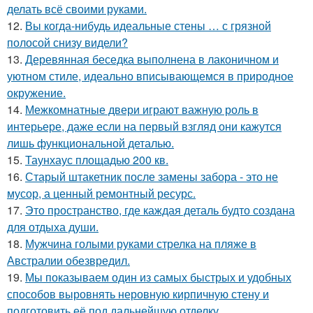
делать всё своими руками.
12.
Вы когда-нибудь идеальные стены … с грязной
полосой снизу видели?
13.
Деревянная беседка выполнена в лаконичном и
уютном стиле, идеально вписывающемся в природное
окружение.
14.
Межкомнатные двери играют важную роль в
интерьере, даже если на первый взгляд они кажутся
лишь функциональной деталью.
15.
Таунхаус площадью 200 кв.
16.
Старый штакетник после замены забора - это не
мусор, а ценный ремонтный ресурс.
17.
Это пространство, где каждая деталь будто создана
для отдыха души.
18.
Мужчина голыми руками стрелка на пляже в
Австралии обезвредил.
19.
Мы показываем один из самых быстрых и удобных
способов выровнять неровную кирпичную стену и
подготовить её под дальнейшую отделку.