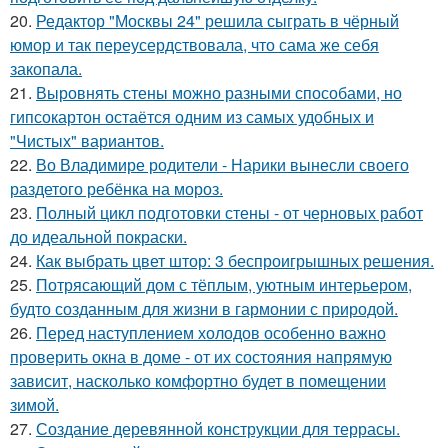
20.
Редактор "Москвы 24" решила сыграть в чёрный
юмор и так переусердствовала, что сама же себя
закопала.
21.
Выровнять стены можно разными способами, но
гипсокартон остаётся одним из самых удобных и
"Чистых" вариантов.
22.
Во Владимире родители - Нарики вынесли своего
раздетого ребёнка на мороз.
23.
Полный цикл подготовки стены - от черновых работ
до идеальной покраски.
24.
Как выбрать цвет штор: 3 беспроигрышных решения.
25.
Потрясающий дом с тёплым, уютным интерьером,
будто созданным для жизни в гармонии с природой.
26.
Перед наступлением холодов особенно важно
проверить окна в доме - от их состояния напрямую
зависит, насколько комфортно будет в помещении
зимой.
27.
Создание деревянной конструкции для террасы.