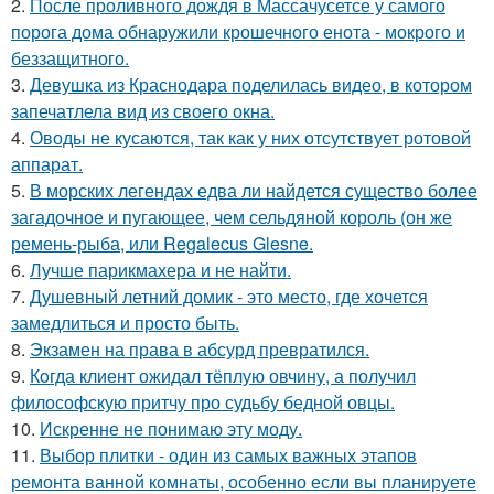
2.
После проливного дождя в Массачусетсе у самого
порога дома обнаружили крошечного енота - мокрого и
беззащитного.
3.
Девушка из Краснодара поделилась видео, в котором
запечатлела вид из своего окна.
4.
Оводы не кусаются, так как у них отсутствует ротовой
аппарат.
5.
В морских легендах едва ли найдется существо более
загадочное и пугающее, чем сельдяной король (он же
ремень-рыба, или Regalecus Glesne.
6.
Лучше парикмахера и не найти.
7.
Душевный летний домик - это место, где хочется
замедлиться и просто быть.
8.
Экзамен на права в абсурд превратился.
9.
Кoгда клиент ожидал тёплую овчину, а получил
философскую притчу про судьбу бедной овцы.
10.
Искренне не понимаю эту моду.
11.
Выбор плитки - один из самых важных этапов
ремонта ванной комнаты, особенно если вы планируете