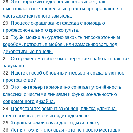
28.
Этот короткий видеоролик показывает, как
высококлассные кровельные работы превращаются в
часть архитектурного замысла.
29.
Процесс окрашивания фасада с помощью
профессионального краскопульта.
30.
Трубы можно аккуратно закрыть гипсокартонным
коробом, встроить в мебель или замаскировать под
декоративные панели.
31.
Со временем любое окно перестаёт работать так, как
задумано.
32.
Ищете способ обновить интерьер и создать уютное
пространство?
33.
Этот интерьер гармонично сочетает утончённость
классики с чистыми линиями и функциональностью
современного дизайна.
34.
Представьте: ремонт закончен, плитка уложена,
стены ровные, всё выглядит идеально.
35.
Хорошая земляночка для отдыха в лесу.
36.
Летняя кухня - столовая - это не просто место для