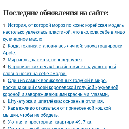
Последние обновления на сайте:
1.
История, от которой мороз по коже: корейская модель
настолько увлеклась пластикой, что вколола себе в лицо
кулинарное масло.
2.
Когда техника становилась личной: эпоха гравировки
Apple.
3.
Мир моды, кажется, перевернулся.
4.
В тропических лесах Гавайев живёт паук, который
словно носит на себе эмодзи.
5.
Один из самых великолепных голубей в мире,
восхищающий своей королевской голубой кружевной
короной и завораживающими красными глазами.
6.
Штукатурка и шпатлёвка: основные отличия.
7.
Как вежливо отказаться от принесенной кошкой
мышки, чтобы не обидеть.
8.
Уютная и просторная квартира 49, 7 кв.
9.
Смотри, как обычная комната превратилась в