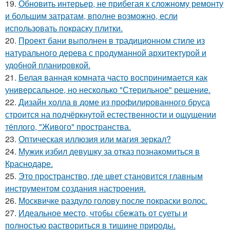
19.
Обновить интерьер, не прибегая к сложному ремонту
и большим затратам, вполне возможно, если
использовать покраску плитки.
20.
Проект бани выполнен в традиционном стиле из
натурального дерева с продуманной архитектурой и
удобной планировкой.
21.
Белая ванная комната часто воспринимается как
универсальное, но несколько "Стерильное" решение.
22.
Дизайн холла в доме из профилированного бруса
строится на подчёркнутой естественности и ощущении
тёплого, "Живого" пространства.
23.
Оптическая иллюзия или магия зеркал?
24.
Мужик избил девушку за отказ познакомиться в
Краснодаре.
25.
Это пространство, где цвет становится главным
инструментом создания настроения.
26.
Москвичке раздуло голову после покраски волос.
27.
Идеальное место, чтобы сбежать от суеты и
полностью раствориться в тишине природы.