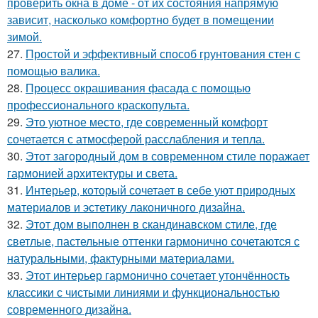
проверить окна в доме - от их состояния напрямую
зависит, насколько комфортно будет в помещении
зимой.
27.
Простой и эффективный способ грунтования стен с
помощью валика.
28.
Процесс окрашивания фасада с помощью
профессионального краскопульта.
29.
Это уютное место, где современный комфорт
сочетается с атмосферой расслабления и тепла.
30.
Этот загородный дом в современном стиле поражает
гармонией архитектуры и света.
31.
Интерьер, который сочетает в себе уют природных
материалов и эстетику лаконичного дизайна.
32.
Этот дом выполнен в скандинавском стиле, где
светлые, пастельные оттенки гармонично сочетаются с
натуральными, фактурными материалами.
33.
Этот интерьер гармонично сочетает утончённость
классики с чистыми линиями и функциональностью
современного дизайна.