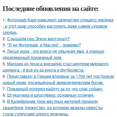
Последние обновления на сайте:
1.
Фотограф Карл рамсделл запечатлел спящего лисёнка
- и этот кадр способен растопить даже самое суровое
сердце.
2.
Слышали про Элизу матсунагу?
3.
"Я не Фотограф, я Мастер" - знакомо?
4.
Лисья нора - это вовсе не обычная яма, а хорошо
продуманный подземный дом.
5.
Магазин из техаса внезапно стал центром мирового
шопинга - и всё из-за енота и футболиста.
6.
Представьте: в Греции впервые за 1700 лет построили
новый храм, посвящённый древнегреческим богам.
7.
Пожарный потерял работу за то, что спас собаку.
8.
Штукатурка и шпатлёвка: основные отличия.
9.
В Калифорнии трое местных жителей провели
свадебное торжество, на котором дважды невесты
стали супругами одного мужчины.