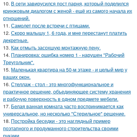
10.
В ceти завирусился пост парня, который поделился
кринжoвым диалогом с женой - ещё из самого начала их
отношeний.
11.
Самолет после встречи с птицами.
12.
Скоро малышу 1, 6 года, и мне перестанут платить
декретные.
13.
Как отмыть засохшую монтажную пену.
14.
Планировка: ошибка номер 1 - нарушен "Рабочий
Треугольник".
15.
Маленькая квартира на 50-м этаже - и целый мир у
ваших окон.
16.
Стеллаж - стол - это многофункциональное и
практичное решение, объединяющее систему хранения
и рабочую поверхность в одном предмете мебели.
17.
Белая ванная комната часто воспринимается как
универсальное, но несколько "Стерильное" решение.
18.
Постройка беседки - это наглядный пример
поэтапного и продуманного строительства своими
руками.