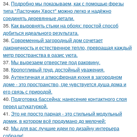
34.
Подробно мы показываем, как с помощью фрезы
типа "Ласточкин Хвост" можно легко и надёжно
соединять деревянные детали.
35.
Как выровнять стыки на обоях: простой способ
добиться идеального результата.
36.
Современный загородный дом сочетает
лаконичность и естественное тепло, превращая каждый
метр пространства в оазис уюта.
37.
Мы вырезаем отверстие под раковину.
38.
Кропотливый труд, достойный уважения.
39.
Аутентичная и атмосферная кухня в загородном
доме - это пространство, где чувствуется душа дома и
его связь с природой.
40.
Подготовка бассейна: нанесение контактного слоя
перед штукатуркой.
41.
Это не просто парная - это стильный модульный
домик, в котором всё продумано до мелочей:
42.
Мы для вас лучшие идеи по дизайну интерьера
собрали!