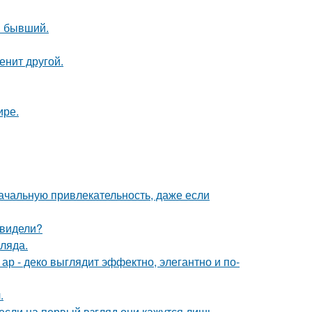
ш бывший.
енит другой.
ире.
ачальную привлекательность, даже если
 видели?
ляда.
р - деко выглядит эффектно, элегантно и по-
.
если на первый взгляд они кажутся лишь