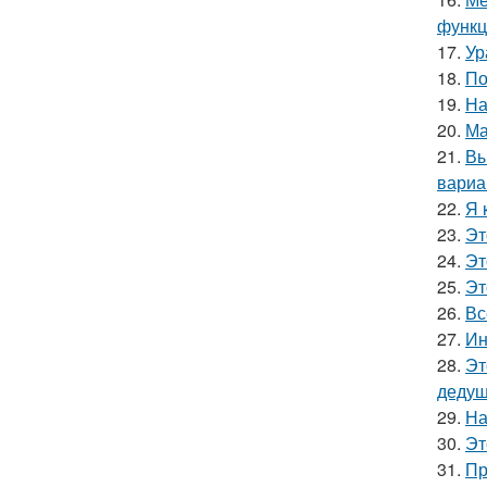
функц
17.
Ур
18.
По
19.
На
20.
Ма
21.
Вы
вариа
22.
Я 
23.
Эт
24.
Эт
25.
Эт
26.
Вс
27.
Ин
28.
Эт
дедуш
29.
На
30.
Эт
31.
Пр