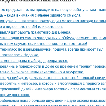
ько представьте: вы приходите на новую работу, а там - ва
да жажда внимания сильнее здравого смысла.
катурка и шпатлевка: почему один материал никогда не зам
о и видео - это не ИИ или фотошоп.
 выглядит работа грамотного дизайнера.
ушка - одна из самых загадочных и "Обсуждаемых" птиц в м
ь в том случае, если отношения, то только такие!
тер-класс по взаимовыручке: подруга всегда прикроет тыл.
, показалось. Надо же.
замен на права в абсурд превратился.
ревянные поверхности в доме со временем теряют первон
ально были окрашены качественно и аккуратно.
 когда-нибудь идеальные стены … с грязной полосой снизу
вероятный интерьер, в который влюбляешься с первого взг
трясающий дизайн интерьера гостиной с элементами стиля а
ящему роскошно.
рабельный повар больше двух дней на дне океана выживал
жкомнатные двери играют важную роль в интерьере, даже 