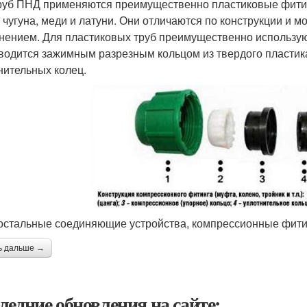
руб ПНД применяются преимущественно пластиковые фитинг
, чугуна, меди и латуни. Они отличаются по конструкции и 
нением. Для пластиковых труб преимущественно использую
водится зажимным разрезным кольцом из твердого пластика 
нительных колец.
 остальные соединяющие устройства, компрессионные фити
ь дальше →
ледние обновления на сайте: