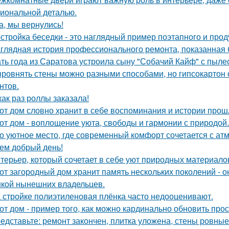
иональной деталью.
а, мы вернулись!
стройка беседки - это наглядный пример поэтапного и про
глядная история профессионального ремонта, показанная б
ть года из Саратова устроила сыну "Собачий Кайф" с пыле
ровнять стены можно разными способами, но гипсокартон 
нтов.
как раз роллы заказала!
от дом словно хранит в себе воспоминания и истории прош
от дом - воплощение уюта, свободы и гармонии с природой.
о уютное место, где современный комфорт сочетается с ат
ем добрый день!
терьер, который сочетает в себе уют природных материалов
от загородный дом хранит память нескольких поколений - о
кой нынешних владельцев.
 стройке полиэтиленовая плёнка часто недооценивают.
от дом - пример того, как можно кардинально обновить про
едставьте: ремонт закончен, плитка уложена, стены ровные