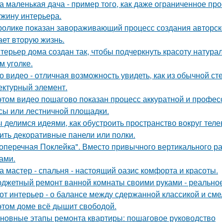
а маленькая дача - пример того, как даже ограниченное п
жину интерьера.
ролике показан завораживающий процесс создания авторско
ает вторую жизнь.
терьер дома создан так, чтобы подчеркнуть красоту натур
м уголке.
о видео - отличная возможность увидеть, как из обычной с
ектурный элемент.
этом видео пошагово показан процесс аккуратной и профес
сы или лестничной площадки.
 делимся идеями, как обустроить пространство вокруг теле
ить декоративные панели или полки.
оперечная Поклейка". Вместо привычного вертикального ра
ами.
а мастер - спальня - настоящий оазис комфорта и красоты.
джетный ремонт ванной комнаты своими руками - реально
от интерьер - о балансе между сдержанной классикой и см
этом доме всё дышит свободой.
новные этапы ремонта квартиры: пошаговое руководство