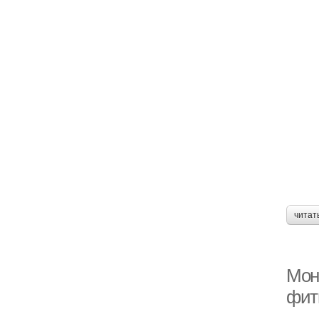
читат
Мон
фит