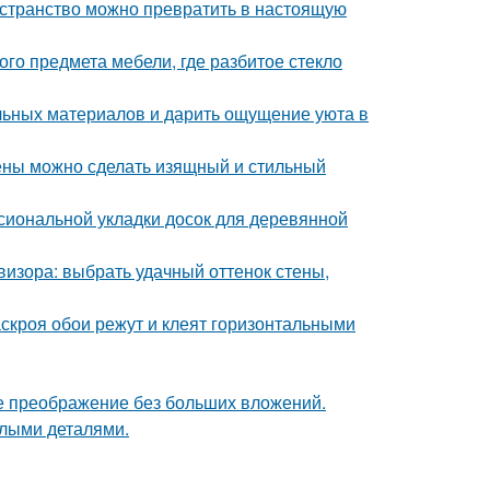
ространство можно превратить в настоящую
го предмета мебели, где разбитое стекло
альных материалов и дарить ощущение уюта в
тены можно сделать изящный и стильный
сиональной укладки досок для деревянной
визора: выбрать удачный оттенок стены,
скроя обои режут и клеят горизонтальными
е преображение без больших вложений.
елыми деталями.