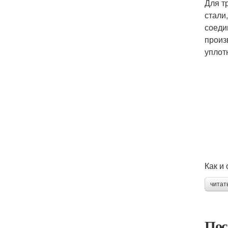
Для т
стали
соеди
произ
уплот
Как и
читат
Пос