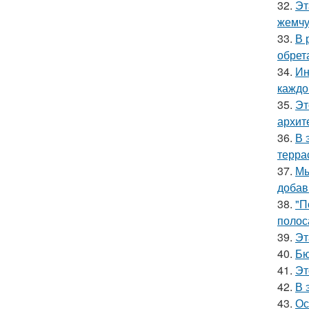
32.
Эт
жемчу
33.
В 
обрет
34.
Ин
каждо
35.
Эт
архит
36.
В 
терра
37.
Мы
добав
38.
"П
полос
39.
Эт
40.
Бю
41.
Эт
42.
В 
43.
Ос