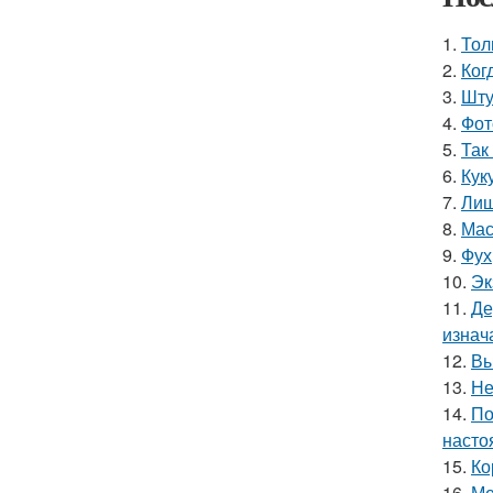
1.
Тол
2.
Ког
3.
Шту
4.
Фот
5.
Так
6.
Кук
7.
Лиш
8.
Мас
9.
Фух
10.
Эк
11.
Де
изнач
12.
Вы
13.
Не
14.
По
насто
15.
Ко
16.
Ме