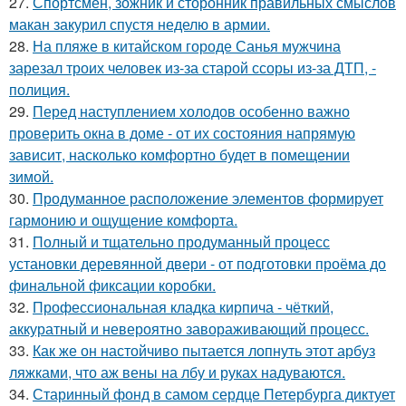
27.
Спортсмен, зожник и сторонник правильных смыслов
макан закурил спустя неделю в армии.
28.
На пляже в китайском городе Санья мужчина
зарезал троих человек из-за старой ссоры из-за ДТП, -
полиция.
29.
Перед наступлением холодов особенно важно
проверить окна в доме - от их состояния напрямую
зависит, насколько комфортно будет в помещении
зимой.
30.
Продуманное расположение элементов формирует
гармонию и ощущение комфорта.
31.
Полный и тщательно продуманный процесс
установки деревянной двери - от подготовки проёма до
финальной фиксации коробки.
32.
Профессиональная кладка кирпича - чёткий,
аккуратный и невероятно завораживающий процесс.
33.
Как же он настойчиво пытается лопнуть этот арбуз
ляжками, что аж вены на лбу и руках надуваются.
34.
Старинный фонд в самом сердце Петербурга диктует