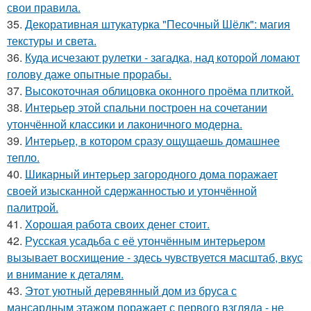
свои правила.
35.
Декоративная штукатурка "Песочный Шёлк": магия
текстуры и света.
36.
Куда исчезают рулетки - загадка, над которой ломают
голову даже опытные прорабы.
37.
Высокоточная облицовка оконного проёма плиткой.
38.
Интерьер этой спальни построен на сочетании
утончённой классики и лаконичного модерна.
39.
Интерьер, в котором сразу ощущаешь домашнее
тепло.
40.
Шикарный интерьер загородного дома поражает
своей изысканной сдержанностью и утончённой
палитрой.
41.
Хорошая работа своих денег стоит.
42.
Русская усадьба с её утончённым интерьером
вызывает восхищение - здесь чувствуется масштаб, вкус
и внимание к деталям.
43.
Этот уютный деревянный дом из бруса с
мансардным этажом поражает с первого взгляда - не