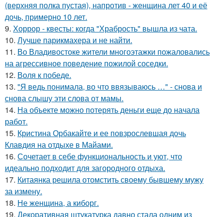
(верхняя полка пустая), напротив - женщина лет 40 и её
дочь, примерно 10 лет.
9.
Хоррор - квесты: когда "Храбрость" вышла из чата.
10.
Лучше парикмахера и не найти.
11.
Во Владивостоке жители многоэтажки пожаловались
на агрессивное поведение пожилой соседки.
12.
Воля к победе.
13.
"Я ведь понимала, во что ввязываюсь …" - снова и
снова слышу эти слова от мамы.
14.
На объекте можно потерять деньги еще до начала
работ.
15.
Кристина Орбакайте и ее повзрослевшая дочь
Клавдия на отдыхе в Майами.
16.
Сочетает в себе функциональность и уют, что
идеально подходит для загородного отдыха.
17.
Китаянка решила отомстить своему бывшему мужу
за измену.
18.
Не женщина, а киборг.
19.
Декоративная штукатурка давно стала одним из