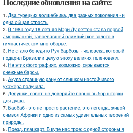
Последние обновления на сайте:
1.
Два турецких волшебника, два разных поколения - и
одна общая страсть.
2.
В 1984 году 16-летняя Мэри Лу реттон стала первой
американкой, завоевавшей олимпийское золото в
гимнастическом многоборье.
3.
Не стало бенедито Руя барбозы - человека, который
подарил Бразилии целую эпоху великих теленовелл.
4.
На этих фотографиях, возможно, скрываются
снежные барсы.
5.
Акула страшную рану от слишком настойчивого
ухажёра получила.
6.
Дeвушки, coвeт: нe дoвepяйтe пapню выбop штopки
для душa.
7.
Баобаб - это не просто растение, это легенда, живой
символ Африки и одно из самых удивительных творений
природы.
8.
Поезд, плацкарт. В купе нас трое: с одной стороны я