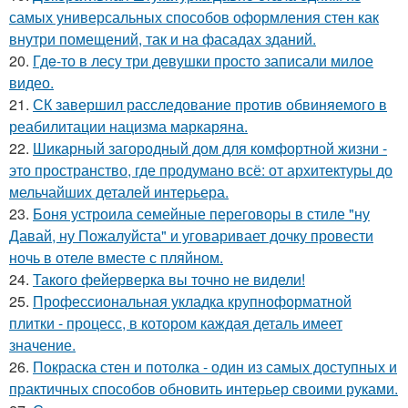
самых универсальных способов оформления стен как
внутри помещений, так и на фасадах зданий.
20.
Гдe-то в лесу три девушки просто записали милое
видео.
21.
СК завершил расследование против обвиняемого в
реабилитации нацизма маркаряна.
22.
Шикарный загородный дом для комфортной жизни -
это пространство, где продумано всё: от архитектуры до
мельчайших деталей интерьера.
23.
Боня устроила семейные переговоры в стиле "ну
Давай, ну Пожалуйста" и уговаривает дочку провести
ночь в отеле вместе с пляйном.
24.
Такого фейерверка вы точно не видели!
25.
Профессиональная укладка крупноформатной
плитки - процесс, в котором каждая деталь имеет
значение.
26.
Покраска стен и потолка - один из самых доступных и
практичных способов обновить интерьер своими руками.