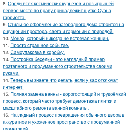
8.
Среди всех космических курьезов и розыгрышей
первое место по праву принадлежит шутке Оуэна
гарриотта.
9.
Стильное оформление загородного дома строится на
ощущении простора, света и гармонии с природой.
10.
Монах, который никогда не встречал женщин.
11.
Просто страшное событие.
12.
Самоупаковка в коробку.
13.
Постройка беседки - это наглядный пример
поэтапного и продуманного строительства своими
руками.
14.
Теперь вы знаете что делать, если у вас отключат
интернет!
15.
Полная замена ванны - дорогостоящий и трудоёмкий
процесс, который часто требует демонтажа плитки и
масштабного ремонта ванной комнаты.
16.
Наглядный процесс превращения обычного двора в
аккуратное и ухоженное пространство с продуманной
геометрией.