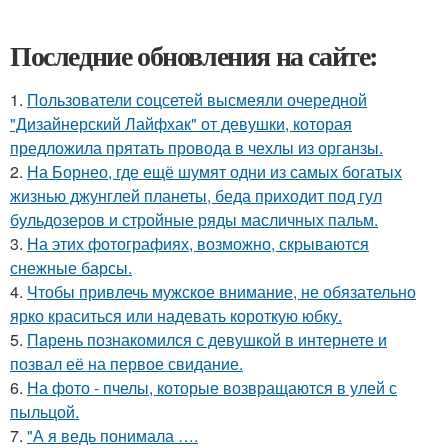
Последние обновления на сайте:
1.
Пользователи соцсетей высмеяли очередной
"Дизайнерский Лайфхак" от девушки, которая
предложила прятать провода в чехлы из органзы.
2.
На Борнео, где ещё шумят одни из самых богатых
жизнью джунглей планеты, беда приходит под гул
бульдозеров и стройные ряды масличных пальм.
3.
На этих фотографиях, возможно, скрываются
снежные барсы.
4.
Чтобы привлечь мужское внимание, не обязательно
ярко краситься или надевать короткую юбку.
5.
Пaрень познакомился с девушкой в интернете и
позвал её на первое свидание.
6.
На фото - пчелы, которые возвращаются в улей с
пыльцой.
7.
"А я ведь понимала ….