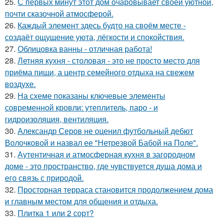
25.
С первых минут этот дом очаровывает своей уютной,
почти сказочной атмосферой.
26.
Каждый элемент здесь будто на своём месте -
создаёт ощущение уюта, лёгкости и спокойствия.
27.
Облицовка ванны - отличная работа!
28.
Летняя кухня - столовая - это не просто место для
приёма пищи, а центр семейного отдыха на свежем
воздухе.
29.
На схеме показаны ключевые элементы
современной кровли: утеплитель, паро - и
гидроизоляция, вентиляция.
30.
Александр Серов не оценил футбольный дебют
Волочковой и назвал ее "Нетрезвой Бабой на Поле".
31.
Аутентичная и атмосферная кухня в загородном
доме - это пространство, где чувствуется душа дома и
его связь с природой.
32.
Просторная терраса становится продолжением дома
и главным местом для общения и отдыха.
33.
Плитка 1 или 2 сорт?