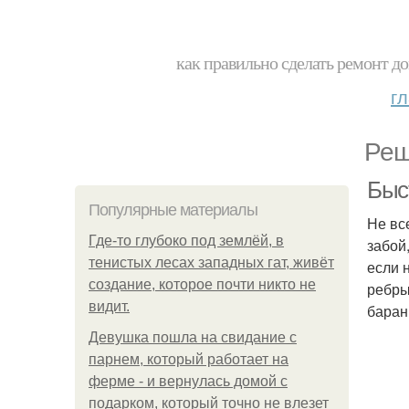
как правильно сделать ремонт до
г
Реш
Быс
Популярные материалы
Не вс
Где-то глубоко под землёй, в
забой
тенистых лесах западных гат, живёт
если 
создание, которое почти никто не
ребры
видит.
баран
Девушка пошла на свидание с
парнем, который работает на
ферме - и вернулась домой с
подарком, который точно не влезет