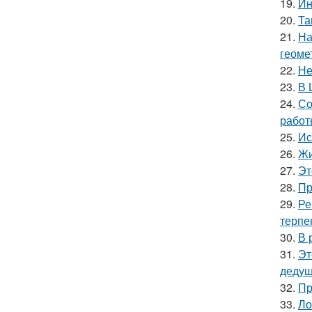
19.
Ин
20.
Та
21.
На
геоме
22.
Не
23.
В 
24.
Со
работ
25.
Ис
26.
Жи
27.
Эт
28.
Пр
29.
Ре
терпе
30.
В 
31.
Эт
дедуш
32.
Пр
33.
Ло