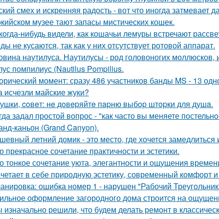
ский смех и искренняя радость - вот что иногда затмевает 
окийском музее тают запасы мистических кошек.
когда-нибудь видели, как кошачьи лемуры встречают рассве
ды не кусаются, так как у них отсутствует ротовой аппарат.
овина наутилуса. Наутилусы - род головоногих моллюсков,
ус помпилиус (Nautilus Pompilius.
орический момент: сразу 486 участников банды MS - 13 од
а исчезли майские жуки?
ушки, coвeт: нe дoвepяйтe пapню выбop штopки для душa.
гда задал простой вопрос - "как часто вы меняете постельн
анд-каньон (Grand Canyon).
шевный летний домик - это место, где хочется замедлиться 
о прекрасное сочетание практичности и эстетики.
о тонкое сочетание уюта, элегантности и ощущения времен
четает в себе природную эстетику, современный комфорт и
анировка: ошибка номер 1 - нарушен "Рабочий Треугольник
ильное оформление загородного дома строится на ощущении
 изначально решили, что будем делать ремонт в классическ