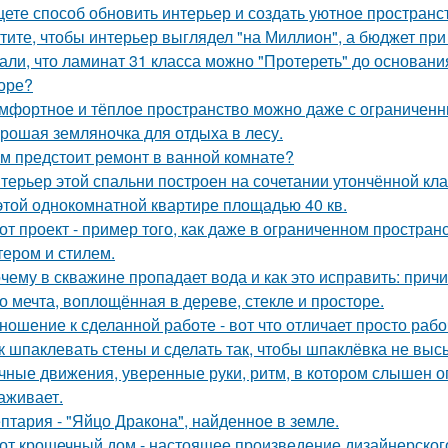
ете способ обновить интерьер и создать уютное пространс
тите, чтобы интерьер выглядел "на Миллион", а бюджет пр
али, что ламинат 31 класса можно "Протереть" до основания 
оре?
мфортное и тёплое пространство можно даже с ограниченн
рошая земляночка для отдыха в лесу.
м предстоит ремонт в ванной комнате?
терьер этой спальни построен на сочетании утончённой кла
этой однокомнатной квартире площадью 40 кв.
от проект - пример того, как даже в ограниченном простра
тером и стилем.
чему в скважине пропадает вода и как это исправить: прич
о мечта, воплощённая в дереве, стекле и просторе.
ношение к сделанной работе - вот что отличает просто рабо
к шпаклевать стены и сделать так, чтобы шпаклёвка не вы
чные движения, уверенные руки, ритм, в котором слышен оп
аживает.
птария - "Яйцо Дракона", найденное в земле.
от крошечный дом - настоящее произведение дизайнерского