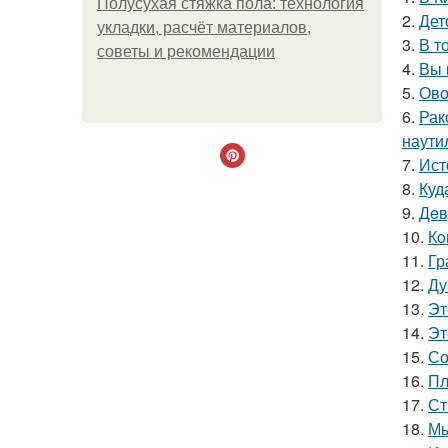
Полусухая стяжка пола: технология
2.
Дет
укладки, расчёт материалов,
3.
В т
советы и рекомендации
4.
Вы 
5.
Ово
6.
Рак
наутил
7.
Ист
8.
Куд
9.
Дeв
10.
Кo
11.
Гр
12.
Ду
13.
Эт
14.
Эт
15.
Со
16.
Пл
17.
Ст
18.
Мы