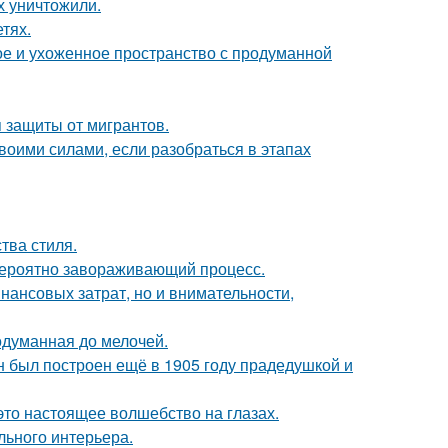
х уничтожили.
тях.
е и ухоженное пространство с продуманной
 защиты от мигрантов.
воими силами, если разобраться в этапах
тва стиля.
евероятно завораживающий процесс.
нансовых затрат, но и внимательности,
одуманная до мелочей.
н был построен ещё в 1905 году прадедушкой и
это настоящее волшебство на глазах.
льного интерьера.