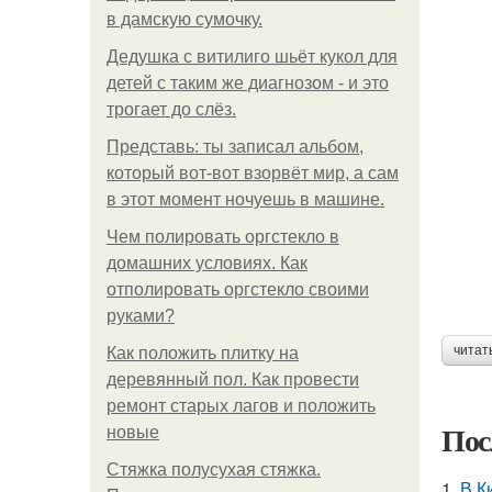
в дамскую сумочку.
Дедушка с витилиго шьёт кукол для
детей с таким же диагнозом - и это
трогает до слёз.
Представь: ты записал альбом,
который вот-вот взорвёт мир, а сам
в этот момент ночуешь в машине.
Чем полировать оргстекло в
домашних условиях. Как
отполировать оргстекло своими
руками?
читат
Как положить плитку на
деревянный пол. Как провести
ремонт старых лагов и положить
Пос
новые
Стяжка полусухая стяжка.
1.
В К