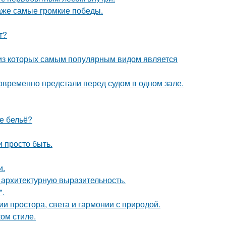
даже самые громкие победы.
т?
 из которых самым популярным видом является
новременно предстали перед судом в одном зале.
oе бельё?
и просто быть.
и.
 архитектурную выразительность.
".
 простора, света и гармонии с природой.
ом стиле.