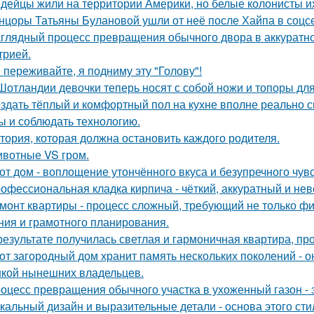
дейцы жили на территории Америки, но белые колонисты и
нцоры Татьяны Булановой ушли от неё после Хайпа в соцсе
глядный процесс превращения обычного двора в аккуратно
трией.
 переживайте, я подниму эту "Голову"!
Шотландии девочки теперь носят с собой ножи и топоры для
здать тёплый и комфортный пол на кухне вполне реально с
ы и соблюдать технологию.
тория, которая должна остановить каждого родителя.
вотные VS гром.
от дом - воплощение утончённого вкуса и безупречного чувс
офессиональная кладка кирпича - чёткий, аккуратный и н
монт квартиры - процесс сложный, требующий не только фи
ния и грамотного планирования.
результате получилась светлая и гармоничная квартира, пр
от загородный дом хранит память нескольких поколений - о
кой нынешних владельцев.
оцесс превращения обычного участка в ухоженный газон - 
кальный дизайн и выразительные детали - основа этого сти