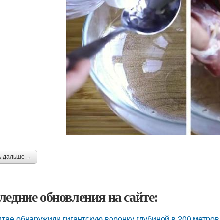
ь дальше →
ледние обновления на сайте:
итaе обнаружили гигaнтскую воронку глубиной в 200 метро