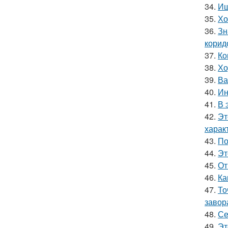
34.
Ищ
35.
Хо
36.
Зн
корид
37.
Ко
38.
Хо
39.
Ва
40.
Ин
41.
В 
42.
Эт
харак
43.
По
44.
Эт
45.
От
46.
Ка
47.
То
завор
48.
Се
49.
Эт