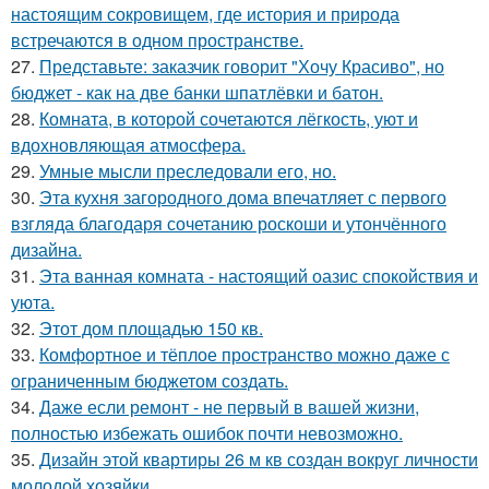
настоящим сокровищем, где история и природа
встречаются в одном пространстве.
27.
Представьте: заказчик говорит "Хочу Красиво", но
бюджет - как на две банки шпатлёвки и батон.
28.
Комната, в которой сочетаются лёгкость, уют и
вдохновляющая атмосфера.
29.
Умные мысли преследовали его, но.
30.
Эта кухня загородного дома впечатляет с первого
взгляда благодаря сочетанию роскоши и утончённого
дизайна.
31.
Эта ванная комната - настоящий оазис спокойствия и
уюта.
32.
Этот дом площадью 150 кв.
33.
Комфортное и тёплое пространство можно даже с
ограниченным бюджетом создать.
34.
Даже если ремонт - не первый в вашей жизни,
полностью избежать ошибок почти невозможно.
35.
Дизайн этой квартиры 26 м кв создан вокруг личности
молодой хозяйки.