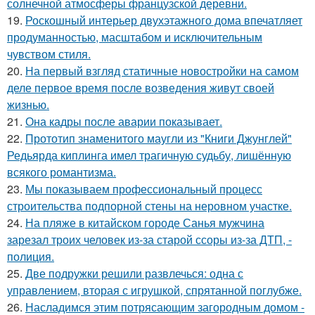
солнечной атмосферы французской деревни.
19.
Роскошный интерьер двухэтажного дома впечатляет
продуманностью, масштабом и исключительным
чувством стиля.
20.
На первый взгляд статичные новостройки на самом
деле первое время после возведения живут своей
жизнью.
21.
Она кадры после аварии показывает.
22.
Прототип знаменитого маугли из "Книги Джунглей"
Редьярда киплинга имел трагичную судьбу, лишённую
всякого романтизма.
23.
Мы показываем профессиональный процесс
строительства подпорной стены на неровном участке.
24.
На пляже в китайском городе Санья мужчина
зарезал троих человек из-за старой ссоры из-за ДТП, -
полиция.
25.
Две подружки решили развлечься: одна с
управлением, вторая с игрушкой, спрятанной поглубже.
26.
Насладимся этим потрясающим загородным домом -