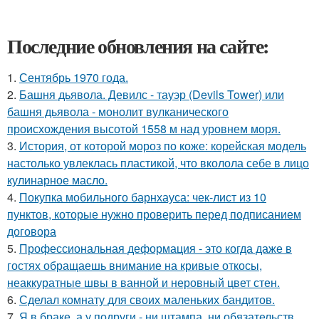
Последние обновления на сайте:
1.
Сентябрь 1970 года.
2.
Башня дьявола. Девилс - тауэр (Devils Tower) или
башня дьявола - монолит вулканического
происхождения высотой 1558 м над уровнем моря.
3.
История, от которой мороз по коже: корейская модель
настолько увлеклась пластикой, что вколола себе в лицо
кулинарное масло.
4.
Покупка мобильного барнхауса: чек-лист из 10
пунктов, которые нужно проверить перед подписанием
договора
5.
Профессиональная деформация - это когда даже в
гостях обращаешь внимание на кривые откосы,
неаккуратные швы в ванной и неровный цвет стен.
6.
Сделал комнату для своих маленьких бандитов.
7.
Я в браке, а у подруги - ни штампа, ни обязательств,