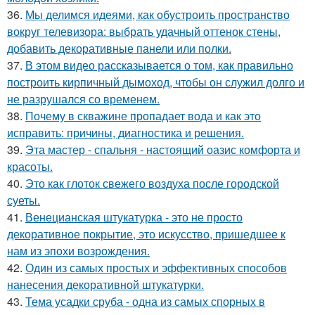
36.
Мы делимся идеями, как обустроить пространство
вокруг телевизора: выбрать удачный оттенок стены,
добавить декоративные панели или полки.
37.
В этом видео рассказывается о том, как правильно
построить кирпичный дымоход, чтобы он служил долго и
не разрушался со временем.
38.
Почему в скважине пропадает вода и как это
исправить: причины, диагностика и решения.
39.
Эта мастер - спальня - настоящий оазис комфорта и
красоты.
40.
Это как глоток свежего воздуха после городской
суеты.
41.
Венецианская штукатурка - это не просто
декоративное покрытие, это искусство, пришедшее к
нам из эпохи возрождения.
42.
Один из самых простых и эффективных способов
нанесения декоративной штукатурки.
43.
Тема усадки сруба - одна из самых спорных в