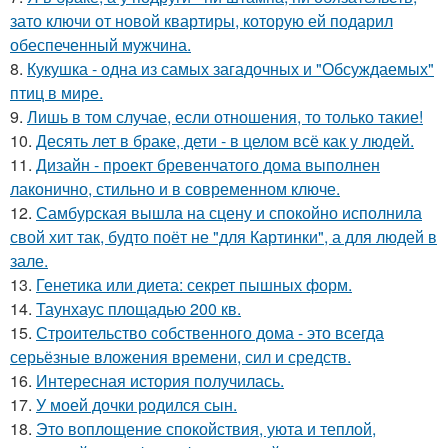
зато ключи от новой квартиры, которую ей подарил
обеспеченный мужчина.
8.
Кукушка - одна из самых загадочных и "Обсуждаемых"
птиц в мире.
9.
Лишь в том случае, если отношения, то только такие!
10.
Десять лет в браке, дети - в целом всё как у людей.
11.
Дизайн - проект бревенчатого дома выполнен
лаконично, стильно и в современном ключе.
12.
Самбурская вышла на сцену и спокойно исполнила
свой хит так, будто поёт не "для Картинки", а для людей в
зале.
13.
Генетика или диета: секрет пышных форм.
14.
Таунхаус площадью 200 кв.
15.
Строительство собственного дома - это всегда
серьёзные вложения времени, сил и средств.
16.
Интересная история получилась.
17.
У моей дочки родился сын.
18.
Это воплощение спокойствия, уюта и теплой,