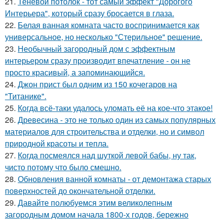
21.
Теневой потолок - тот самый эффект "Дорогого
Интерьера", который сразу бросается в глаза.
22.
Белая ванная комната часто воспринимается как
универсальное, но несколько "Стерильное" решение.
23.
Необычный загородный дом с эффектным
интерьером сразу производит впечатление - он не
просто красивый, а запоминающийся.
24.
Джон прист был одним из 150 кочегаров на
"Титанике".
25.
Когда всё-таки удалось уломать её на кое-что этакое!
26.
Древесина - это не только один из самых популярных
материалов для строительства и отделки, но и символ
природной красоты и тепла.
27.
Когда посмеялся над шуткой левой бабы, ну так,
чисто потому что было смешно.
28.
Обновления ванной комнаты - от демонтажа старых
поверхностей до окончательной отделки.
29.
Давайте полюбуемся этим великолепным
загородным домом начала 1800-х годов, бережно