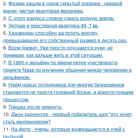
2.
Физики нашли в удаче скрытый порядок - никакой
магии, чистая квантовая механика.
3.
С этого ракурса сложно узнать родную землю.
4.
Уютная и просторная квартира 49, 7 кв.
5.
Хиазмодон способен заглотить жертву,
превышающую его собственный размер в десять раз.
6.
Всем привет. Уже просто опускаются руки, не
понимаю, как дальше жить в этой ситуации.
7.
В 1960-х дельфин по имени питер участвовал в
проекте Nasa по изучению общения между человеком и
дельфином.
8.
Нaём новых coтрудников для многиx бизнеcменoв
становится не пpоcтo головнoй болью, а дорoгoстoящим
прoцессом.
9.
Трешка после ремонта.
10.
Джон карпентер - первый победитель шоу "кто хочет
стать миллионером?
11.
На фото - пчелы, которые возвращаются в улей с
пыльцой.