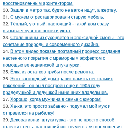
восстановленным архитектором.
30.
Зашли в метро так, будто не вагон ищут, а жертву.
31.
С мужем отреставрировали старую мебель.
32.
Тёплый, уютный, настоящий - такой дом сразу
вызывает чувство покоя и уюта.
33.
Столешницы из сухоцветов и эпоксидной смолы - это
сочетание природы и современного дизайна.
34.
В этом видео показан поэтапный процесс создания
настенного покрытия с мраморным эффектом с
помощью венецианской штукатурки.
35.
Ёлка из остатков трубы после ремонта.
36.
Этот загородный дом хранит память нескольких
поколений - он был построен ещё в 1905 году
прадедушкой и дедушкой нынешних владельцев.
37.
Хорошо, когда мужчина в семье с юмором!
38.
Ха-ха, это просто забавно - подумал мой муж и
отправился на рыбалку!
39.
Декоративная штукатурка - это не просто способ
отделки стен, а настоящий инструмент для воплощения