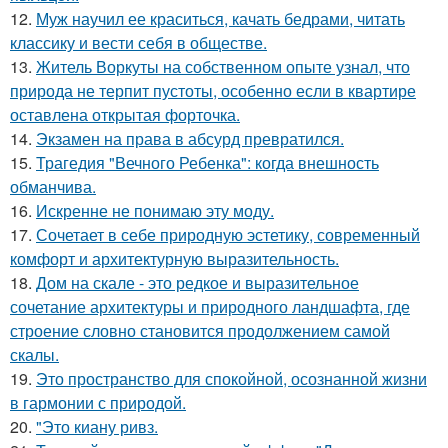
12.
Муж научил ее краситься, качать бедрами, читать
классику и вести себя в обществе.
13.
Житель Воркуты на собственном опыте узнал, что
природа не терпит пустоты, особенно если в квартире
оставлена открытая форточка.
14.
Экзамен на права в абсурд превратился.
15.
Трагедия "Вечного Ребенка": когда внешность
обманчива.
16.
Искренне не понимаю эту моду.
17.
Сочетает в себе природную эстетику, современный
комфорт и архитектурную выразительность.
18.
Дом на скале - это редкое и выразительное
сочетание архитектуры и природного ландшафта, где
строение словно становится продолжением самой
скалы.
19.
Это пространство для спокойной, осознанной жизни
в гармонии с природой.
20.
"Это киану ривз.