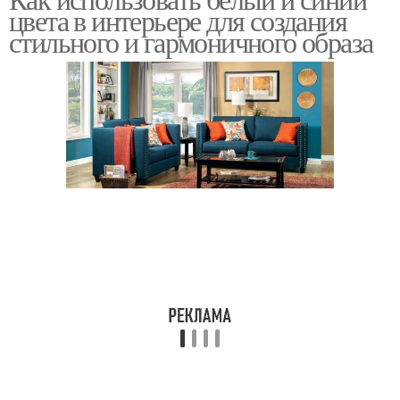
гармоничного
Тёплые цвета
цвета в интерьере для создания
сочетания
стильного и гармоничного образа
Теплые цветы