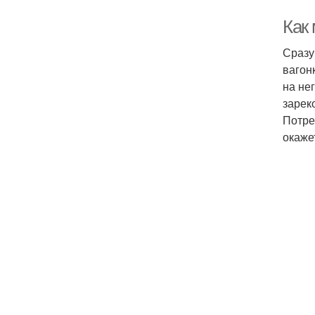
Как 
Сразу
вагон
на не
зарек
Потре
окаже