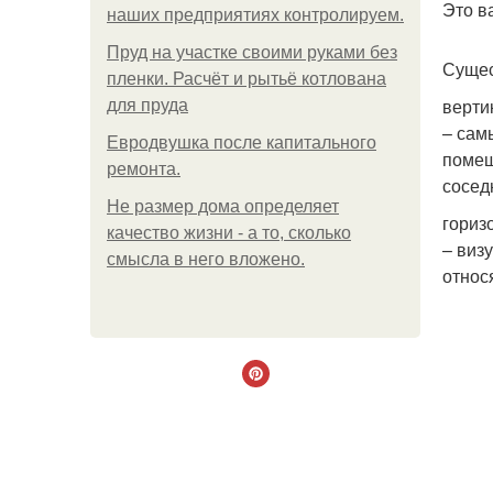
Это в
наших предприятиях контролируем.
Пруд на участке своими руками без
Сущес
пленки. Расчёт и рытьё котлована
верти
для пруда
– сам
Евродвушка после капитального
помещ
ремонта.
сосед
Не размер дома определяет
гориз
качество жизни - а то, сколько
– виз
смысла в него вложено.
относ