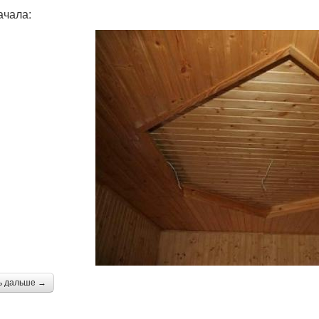
ачала:
ь дальше →