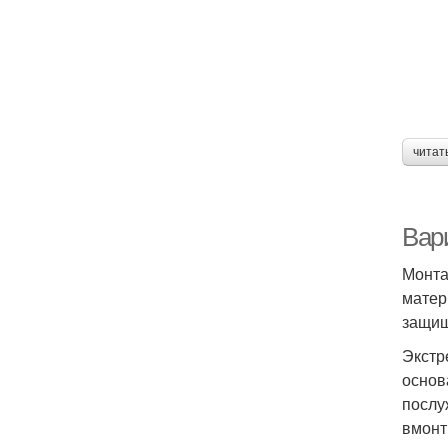
читат
Вар
Монта
матер
защищ
Экстр
основ
послу
вмонт