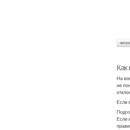
читат
Как 
На во
не по
откло
Если 
Подго
Если 
прави