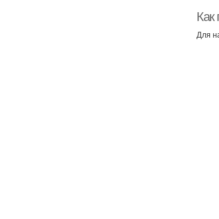
Как 
Для н