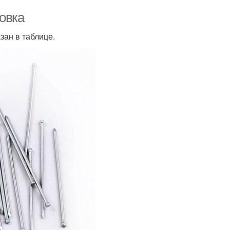
товка
зан в таблице.