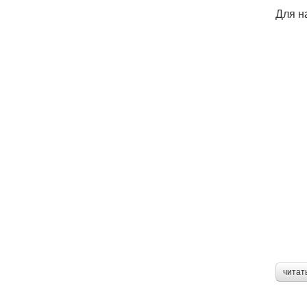
Для н
читат