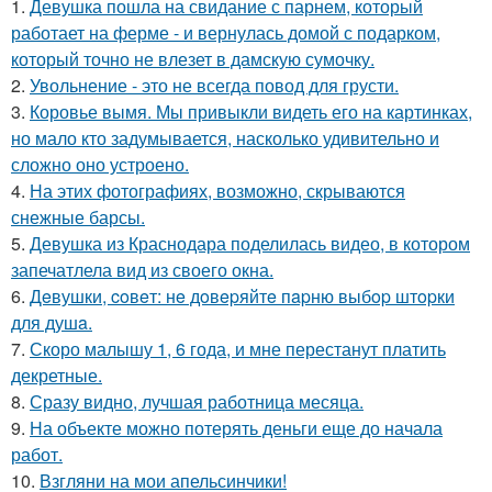
1.
Девушка пошла на свидание с парнем, который
работает на ферме - и вернулась домой с подарком,
который точно не влезет в дамскую сумочку.
2.
Увольнение - это не всегда повод для грусти.
3.
Коровье вымя. Мы привыкли видеть его на картинках,
но мало кто задумывается, насколько удивительно и
сложно оно устроено.
4.
На этих фотографиях, возможно, скрываются
снежные барсы.
5.
Девушка из Краснодара поделилась видео, в котором
запечатлела вид из своего окна.
6.
Дeвушки, coвeт: нe дoвepяйтe пapню выбop штopки
для душa.
7.
Скоро малышу 1, 6 года, и мне перестанут платить
декретные.
8.
Сразу видно, лучшая работница месяца.
9.
На объекте можно потерять деньги еще до начала
работ.
10.
Взгляни на мои апельсинчики!