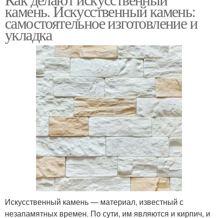
Камень для раковины
камень. Искусственный камень:
искусственного камня
самостоятельное изготовление и
укладка
Камень для
Столешницы из
столешницы
кварцевого агломерата
Столешницы из
Акриловый камень
акрилового камня
Формы для камня
Искусственный камень — материал, известный с
незапамятных времен. По сути, им являются и кирпич, и