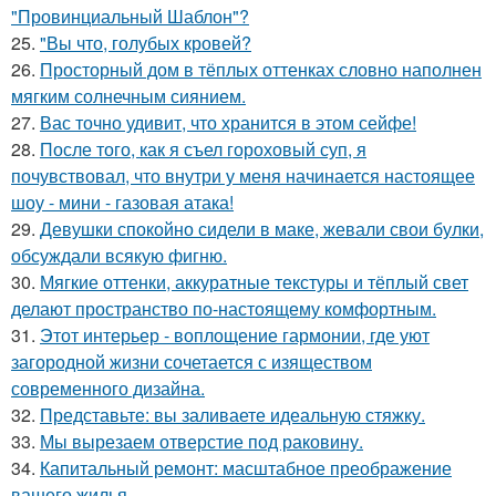
"Провинциальный Шаблон"?
25.
"Вы что, голубых кровей?
26.
Просторный дом в тёплых оттенках словно наполнен
мягким солнечным сиянием.
27.
Вас точно удивит, что хранится в этом сейфе!
28.
После того, как я съел гороховый суп, я
почувствовал, что внутри у меня начинается настоящее
шоу - мини - газовая атака!
29.
Девушки спокойно сидели в маке, жевали свои булки,
обсуждали всякую фигню.
30.
Мягкие оттенки, аккуратные текстуры и тёплый свет
делают пространство по-настоящему комфортным.
31.
Этот интерьер - воплощение гармонии, где уют
загородной жизни сочетается с изяществом
современного дизайна.
32.
Представьте: вы заливаете идеальную стяжку.
33.
Мы вырезаем отверстие под раковину.
34.
Капитальный ремонт: масштабное преображение
вашего жилья.