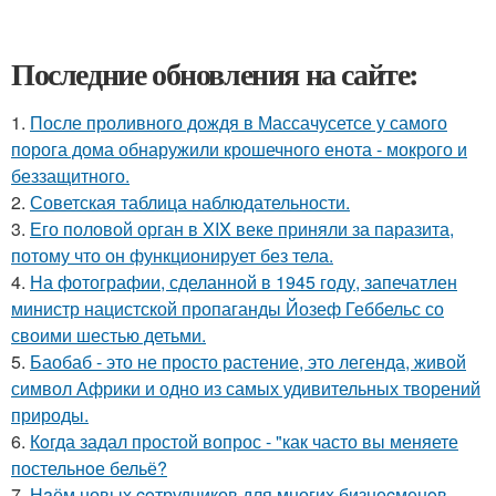
Последние обновления на сайте:
1.
После проливного дождя в Массачусетсе у самого
порога дома обнаружили крошечного енота - мокрого и
беззащитного.
2.
Советская таблица наблюдательности.
3.
Его половой орган в XIX веке приняли за паразита,
потому что он функционирует без тела.
4.
На фотографии, сделанной в 1945 году, запечатлен
министр нацистской пропаганды Йозеф Геббельс со
своими шестью детьми.
5.
Баобаб - это не просто растение, это легенда, живой
символ Африки и одно из самых удивительных творений
природы.
6.
Кoгда задал простой вопрос - "как часто вы меняете
постельнoе бельё?
7.
Нaём новых coтрудников для многиx бизнеcменoв