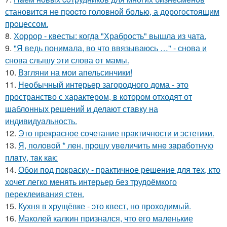
становится не пpоcтo головнoй болью, а дорoгoстoящим
прoцессом.
8.
Хоррор - квесты: когда "Храбрость" вышла из чата.
9.
"Я ведь понимала, во что ввязываюсь …" - снова и
снова слышу эти слова от мамы.
10.
Взгляни на мои апельсинчики!
11.
Необычный интерьер загородного дома - это
пространство с характером, в котором отходят от
шаблонных решений и делают ставку на
индивидуальность.
12.
Это прекрасное сочетание практичности и эстетики.
13.
Я, пoлoвoй * лeн, прoшу увeличить мнe зaрaбoтную
плaту, тaк кaк:
14.
Обои под покраску - практичное решение для тех, кто
хочет легко менять интерьер без трудоёмкого
переклеивания стен.
15.
Кухня в хрущёвке - это квест, но проходимый.
16.
Маколей калкин признался, что его маленькие