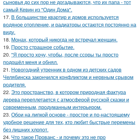
сыновья до сих пор не догадываются, что их папа - тот
самый Кевин из "Один Дома".
17.
В большинстве квартир и домов используется
водяное отопление, и радиаторы остаются постоянно на
виду.
18.
Монах, который никогда не встречал женщин.
19.
Просто страшное событие.
20.
"Я просто хочу, чтобы, после ссоры ты просто
подошёл меня и обнял.
21.
Новогодний утренник в одном из детских садов
Челябинска закончился конфликтом и нервным срывом
родителя.
22.
Это пространство, в котором природная фактура
дерева переплетается с атмосферой русской сказки и
современным, продуманным интерьером.
23.
Обои на липкой основе - простое и по-настоящему
удобное решение для тех, кто любит быстрые перемены
без лишних хлопот.
24.
Что такое Прованс - и почему это не про