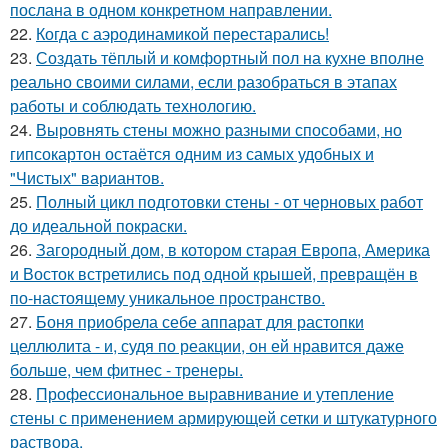
послана в одном конкретном направлении.
22.
Когда с аэродинамикой перестарались!
23.
Создать тёплый и комфортный пол на кухне вполне
реально своими силами, если разобраться в этапах
работы и соблюдать технологию.
24.
Выровнять стены можно разными способами, но
гипсокартон остаётся одним из самых удобных и
"Чистых" вариантов.
25.
Полный цикл подготовки стены - от черновых работ
до идеальной покраски.
26.
Загородный дом, в котором старая Европа, Америка
и Восток встретились под одной крышей, превращён в
по-настоящему уникальное пространство.
27.
Боня приобрела себе аппарат для растопки
целлюлита - и, судя по реакции, он ей нравится даже
больше, чем фитнес - тренеры.
28.
Профессиональное выравнивание и утепление
стены с применением армирующей сетки и штукатурного
раствора.