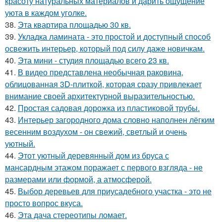
красоту натуральных материалов и дарить ощущение
уюта в каждом уголке.
38.
Эта квартира площадью 30 кв.
39.
Укладка ламината - это простой и доступный способ
освежить интерьер, который под силу даже новичкам.
40.
Эта мини - студия площадью всего 23 кв.
41.
В видео представлена необычная раковина,
облицованная 3D-плиткой, которая сразу привлекает
внимание своей архитектурной выразительностью.
42.
Простая садовая дорожка из пластиковой трубы.
43.
Интерьер загородного дома словно наполнен лёгким
весенним воздухом - он свежий, светлый и очень
уютный.
44.
Этот уютный деревянный дом из бруса с
мансардным этажом поражает с первого взгляда - не
размерами или формой, а атмосферой.
45.
Выбор деревьев для приусадебного участка - это не
просто вопрос вкуса.
46.
Эта дача стереотипы ломает.