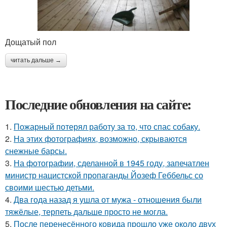
Дощатый пол
читать дальше →
Последние обновления на сайте:
1.
Пожарный потерял работу за то, что спас собаку.
2.
На этих фотографиях, возможно, скрываются
снежные барсы.
3.
На фотографии, сделанной в 1945 году, запечатлен
министр нацистской пропаганды Йозеф Геббельс со
своими шестью детьми.
4.
Два года назад я ушла от мужа - отношения были
тяжёлые, терпеть дальше просто не могла.
5.
После перенесённого ковида прошло уже около двух