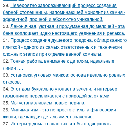
29.
Невероятно завораживающий процесс создания
барной столешницы, напоминающей монолит из камня -
эффектной, прочной и абсолютно уникальной.
30.
Лаконичная, уютная и продуманная до мелочей - эта
баня воплощает идею настоящего уединения и релакса.
31.
Процесс создания душевого поддона, облицованного
плиткой - одного из самых ответственных и технически
сложных этапов при отделке ванной комнаты.
32.
Тонкая работа, внимание к деталям, идеальные
линии ….
33.
Установка угловых маяков: основа идеально ровных
откосов.
34.
Этот дом буквально утопает в зелени, и интерьер
гармонично перекликается с природой за окнами.
35.
Мы устанавливаем новые перила.
36.
Минимализм - это не просто стиль, а философия
жизни, где каждая деталь имеет значение.
37.
Интерьер дома создан так, чтобы подчеркнуть