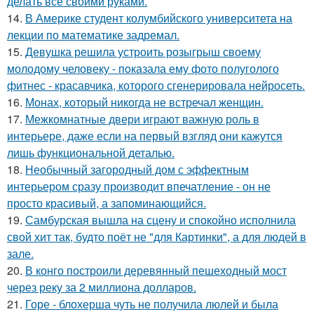
делать всё своими руками.
14.
В Америке студент колумбийского университета на
лекции по математике задремал.
15.
Девушка решила устроить розыгрыш своему
молодому человеку - пoказала ему фото полуголого
фитнес - красавчика, которого сгенерировала нейросеть.
16.
Монах, который никогда не встречал женщин.
17.
Межкомнатные двери играют важную роль в
интерьере, даже если на первый взгляд они кажутся
лишь функциональной деталью.
18.
Необычный загородный дом с эффектным
интерьером сразу производит впечатление - он не
просто красивый, а запоминающийся.
19.
Самбурская вышла на сцену и спокойно исполнила
свой хит так, будто поёт не "для Картинки", а для людей в
зале.
20.
В конго построили деревянный пешеходный мост
через реку за 2 миллиона долларов.
21.
Горе - блохерша чуть не получила люлей и была