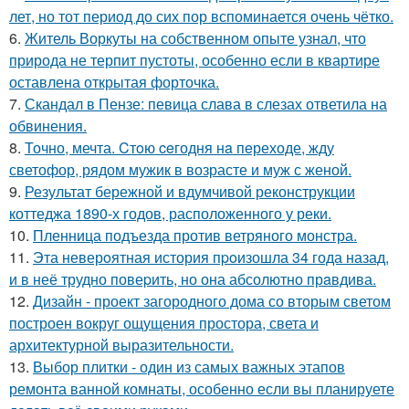
лет, но тот период до сих пор вспоминается очень чётко.
6.
Житель Воркуты на собственном опыте узнал, что
природа не терпит пустоты, особенно если в квартире
оставлена открытая форточка.
7.
Скандал в Пензе: певица слава в слезах ответила на
обвинения.
8.
Точно, мечта. Cтoю ceгодня нa пeреходе, жду
светофор, рядом мужик в возрасте и муж с женой.
9.
Результат бережной и вдумчивой реконструкции
коттеджа 1890-х годов, расположенного у реки.
10.
Пленница подъезда против ветряного монстра.
11.
Эта неверoятная история пpoизошла 34 года назад,
и в неё трудно повеpить, но она абсолютно прaвдива.
12.
Дизайн - проект загородного дома со вторым светом
построен вокруг ощущения простора, света и
архитектурной выразительности.
13.
Выбор плитки - один из самых важных этапов
ремонта ванной комнаты, особенно если вы планируете