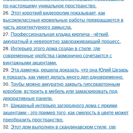
по-настоящему уникальное пространство.
26.
Этот короткий видеоролик показывает, как
высококлассные кровельные работы превращаются в
часть архитектурного замысла.
27.
Профессиональная кладка кирпича - чёткий,
аккуратный и невероятно завораживающий процесс.
28.
Интерьер этого дома создан в стиле, где
современные удобства гармонично сочетаются с
винтажными акцентами.
29.
Эта дамочка, решила доказать, что она Юлий Цезарь
и показать, как умеет делать много дел одновременно.
30.
Трубы можно аккуратно закрыть гипсокартонным
коробом, встроить в мебель или замаскировать под
декоративные панели.
31.
Шикарный интерьер загородного дома с яркими
акцентами - это пример того, как смелость в цвете может
преобразить пространство.
32.
Этот дом выполнен в скандинавском стиле, где