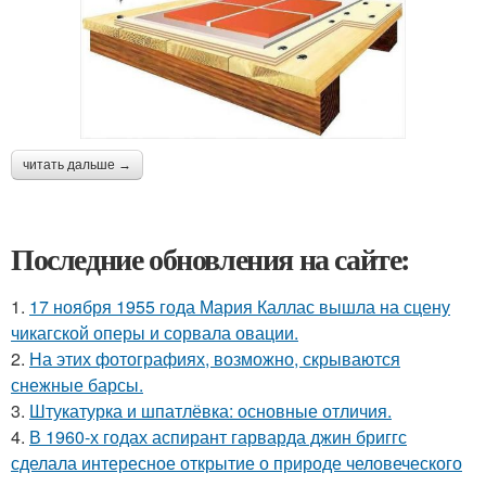
читать дальше →
Последние обновления на сайте:
1.
17 ноября 1955 года Мария Каллас вышла на сцену
чикагской оперы и сорвала овации.
2.
На этих фотографиях, возможно, скрываются
снежные барсы.
3.
Штукатурка и шпатлёвка: основные отличия.
4.
В 1960-х годах аспирант гарварда джин бриггс
сделала интересное открытие о природе человеческого