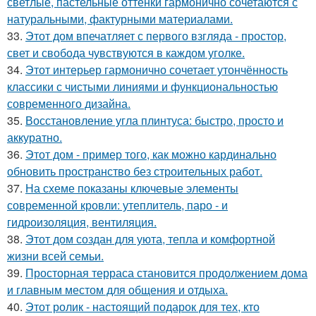
светлые, пастельные оттенки гармонично сочетаются с
натуральными, фактурными материалами.
33.
Этот дом впечатляет с первого взгляда - простор,
свет и свобода чувствуются в каждом уголке.
34.
Этот интерьер гармонично сочетает утончённость
классики с чистыми линиями и функциональностью
современного дизайна.
35.
Восстановление угла плинтуса: быстро, просто и
аккуратно.
36.
Этот дом - пример того, как можно кардинально
обновить пространство без строительных работ.
37.
На схеме показаны ключевые элементы
современной кровли: утеплитель, паро - и
гидроизоляция, вентиляция.
38.
Этот дом создан для уюта, тепла и комфортной
жизни всей семьи.
39.
Просторная терраса становится продолжением дома
и главным местом для общения и отдыха.
40.
Этот ролик - настоящий подарок для тех, кто