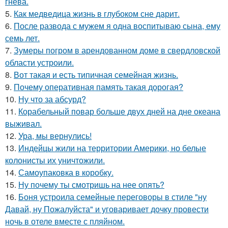
гнева.
5.
Как медведица жизнь в глубоком сне дарит.
6.
После развода с мужем я одна воспитываю сына, ему
семь лет.
7.
Зумеры погром в арендованном доме в свердловской
области устроили.
8.
Вот такая и есть типичная семейная жизнь.
9.
Почему оперативная память такая дорогая?
10.
Ну что за абсурд?
11.
Корабельный повар больше двух дней на дне океана
выживал.
12.
Ура, мы вернулись!
13.
Индейцы жили на территории Америки, но белые
колонисты их уничтожили.
14.
Самоупаковка в коробку.
15.
Ну почему ты смотришь на нее опять?
16.
Боня устроила семейные переговоры в стиле "ну
Давай, ну Пожалуйста" и уговаривает дочку провести
ночь в отеле вместе с пляйном.