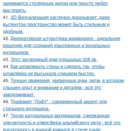
занимается столярным делом или просто любит
мастерить.
41.
3D-Визуализация наглядно доказывает: даже
вытянутое пространство может быть стильным и
удобным.
42.
Декоративная штукатурка марморино - идеальное
решение для создания изысканных и роскошных
интерьеров.
43.
Этот загородный дом площадью 305 кв.
44.
Как шпаклевать стены и сделать так, чтобы
шпаклёвка не высыхала слишком быстро.
45.
Точные движения, уверенные руки, ритм, в котором
слышен опыт и внимание к деталям - всё это
завораживает.
46.
Трафарет "Лофт" - современный акцент для
стильного интерьера.
47.
Тепло натуральных материалов, сдержанная
элегантность и атмосфера альпийского уюта - всё это
воплотилось в ванной комнате в стиле шале.