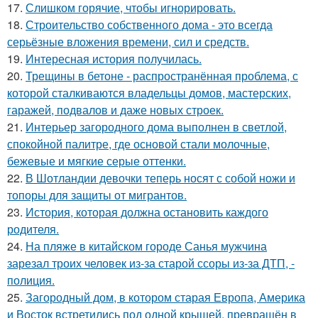
17.
Слишком горячие, чтобы игнорировать.
18.
Строительство собственного дома - это всегда
серьёзные вложения времени, сил и средств.
19.
Интересная история получилась.
20.
Трещины в бетоне - распространённая проблема, с
которой сталкиваются владельцы домов, мастерских,
гаражей, подвалов и даже новых строек.
21.
Интерьер загородного дома выполнен в светлой,
спокойной палитре, где основой стали молочные,
бежевые и мягкие серые оттенки.
22.
В Шотландии девочки теперь носят с собой ножи и
топоры для защиты от мигрантов.
23.
История, которая должна остановить каждого
родителя.
24.
На пляже в китайском городе Санья мужчина
зарезал троих человек из-за старой ссоры из-за ДТП, -
полиция.
25.
Загородный дом, в котором старая Европа, Америка
и Восток встретились под одной крышей, превращён в