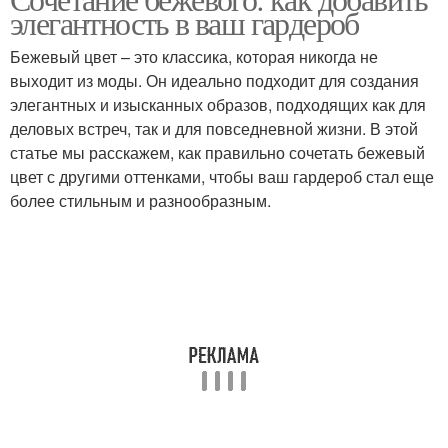
Внимание на ткань
Нейтральные цветы
элегантность в ваш гардероб
Бежевый цвет – это классика, которая никогда не
выходит из моды. Он идеально подходит для создания
элегантных и изысканных образов, подходящих как для
Цвета в одежде
Года с бежевым цветом
деловых встреч, так и для повседневной жизни. В этой
статье мы расскажем, как правильно сочетать бежевый
цвет с другими оттенками, чтобы ваш гардероб стал еще
более стильным и разнообразным.
Цветы с яркими и
Цветы в одежде
Современные ткани
Цветы с узорами
Комбинации с бежевым
Базовые цветы
цветом