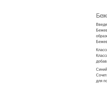
Беж
Введ
Бежев
образ
Бежев
Класс
Класс
добав
Синий
Сочет
для п