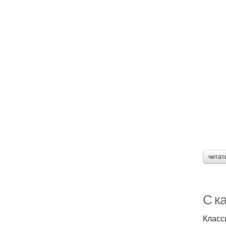
читат
С к
Класс