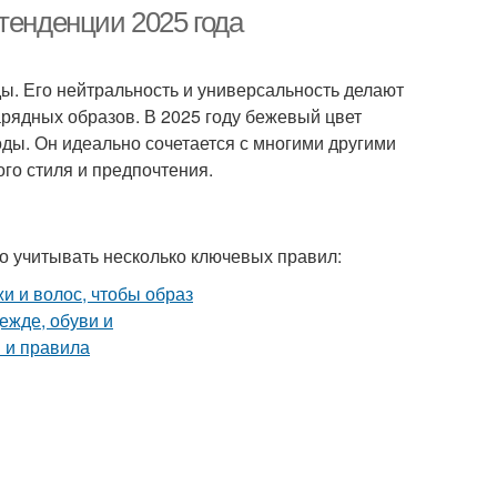
тенденции 2025 года
ды. Его нейтральность и универсальность делают
ты в маленькой
Цвета для интерьера
арядных образов. В 2025 году бежевый цвет
ды. Он идеально сочетается с многими другими
го стиля и предпочтения.
но учитывать несколько ключевых правил: