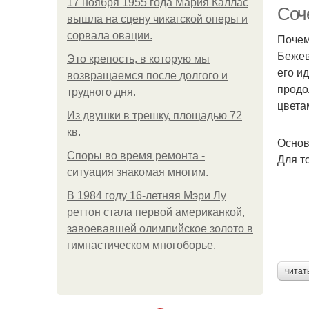
17 ноября 1955 года Мария Каллас
Соч
вышла на сцену чикагской оперы и
сорвала овации.
Почем
Бежев
Это крепость, в которую мы
его и
возвращаемся после долгого и
продо
трудного дня.
цвета
Из двушки в трешку, площадью 72
кв.
Основ
Споры во время ремонта -
Для т
ситуация знакомая многим.
В 1984 году 16-летняя Мэри Лу
реттон стала первой американкой,
завоевавшей олимпийское золото в
гимнастическом многоборье.
читат