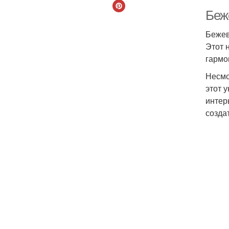
Беж
Бежев
Этот 
гармо
Несмо
этот 
интер
созда