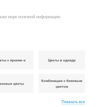
 также море полезной информации.
еты с яркими и
Цветы в одежде
Комбинации с бежевым
азовые цветы
цветом
Показать все
ет в интерьере
Цветы в качестве