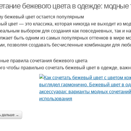
етание бежевого цвета в одежде: модные 
у бежевый цвет остается популярным
ый цвет — это классика, которая никогда не выходит из мо
Цветы в интерьере
Цветы с мебелью
Цве
деальным выбором для создания как повседневных, так и н
лжает быть одним из самых популярных оттенков в мире мо
ми, позволяя создавать бесчисленные комбинации для любо
Цветы в сочетании
Цветы для создания
ные правила сочетания бежевого цвета
ого чтобы правильно сочетать бежевый цвет в одежде, важ
ь дальше →