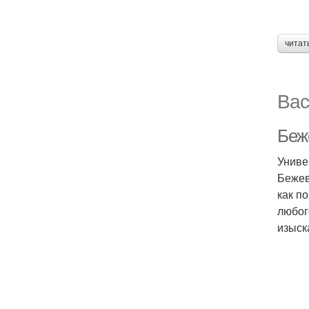
читат
Вас
Беж
Униве
Бежев
как п
любог
изыск