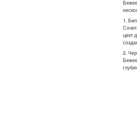
Бежев
неско
1. Бе
Сочет
цвет 
созда
2. Че
Бежев
глуби