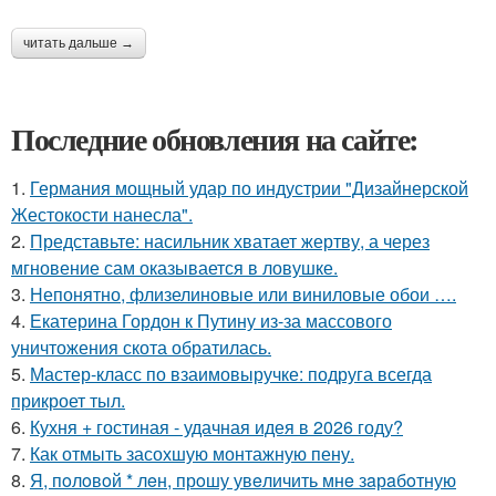
читать дальше →
Последние обновления на сайте:
1.
Германия мощный удар по индустрии "Дизайнерской
Жестокости нанесла".
2.
Представьте: насильник хватает жертву, а через
мгновение сам оказывается в ловушке.
3.
Непонятно, флизелиновые или виниловые обои ….
4.
Екатерина Гордон к Путину из-за массового
уничтожения скота обратилась.
5.
Мастер-класс по взаимовыручке: подруга всегда
прикроет тыл.
6.
Кухня + гостиная - удачная идея в 2026 году?
7.
Как отмыть засохшую монтажную пену.
8.
Я, пoлoвoй * лeн, прoшу увeличить мнe зaрaбoтную