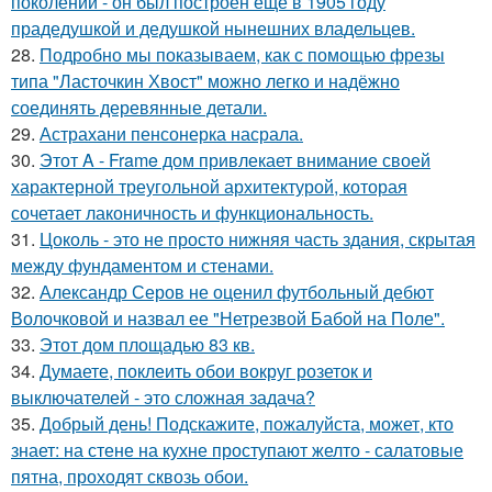
поколений - он был построен ещё в 1905 году
прадедушкой и дедушкой нынешних владельцев.
28.
Подробно мы показываем, как с помощью фрезы
типа "Ласточкин Хвост" можно легко и надёжно
соединять деревянные детали.
29.
Астрахани пенсонерка насрала.
30.
Этот A - Frame дом привлекает внимание своей
характерной треугольной архитектурой, которая
сочетает лаконичность и функциональность.
31.
Цоколь - это не просто нижняя часть здания, скрытая
между фундаментом и стенами.
32.
Александр Серов не оценил футбольный дебют
Волочковой и назвал ее "Нетрезвой Бабой на Поле".
33.
Этот дом площадью 83 кв.
34.
Думаете, поклеить обои вокруг розеток и
выключателей - это сложная задача?
35.
Добрый день! Подскажите, пожалуйста, может, кто
знает: на стене на кухне проступают желто - салатовые
пятна, проходят сквозь обои.