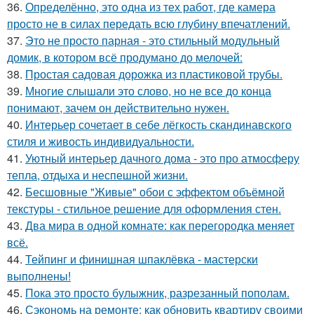
36.
Определённо, это одна из тех работ, где камера
просто не в силах передать всю глубину впечатлений.
37.
Это не просто парная - это стильный модульный
домик, в котором всё продумано до мелочей:
38.
Простая садовая дорожка из пластиковой трубы.
39.
Многие слышали это слово, но не все до конца
понимают, зачем он действительно нужен.
40.
Интерьер сочетает в себе лёгкость скандинавского
стиля и живость индивидуальности.
41.
Уютный интерьер дачного дома - это про атмосферу
тепла, отдыха и неспешной жизни.
42.
Бесшовные "Живые" обои с эффектом объёмной
текстуры - стильное решение для оформления стен.
43.
Два мира в одной комнате: как перегородка меняет
всё.
44.
Тейпинг и финишная шпаклёвка - мастерски
выполнены!
45.
Пока это просто булыжник, разрезанный пополам.
46.
Сэкономь на ремонте: как обновить квартиру своими