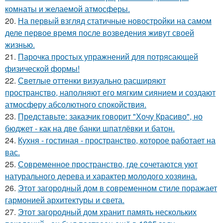
комнаты и желаемой атмосферы.
20.
На первый взгляд статичные новостройки на самом
деле первое время после возведения живут своей
жизнью.
21.
Парочка простых упражнений для потрясающей
физической формы!
22.
Светлые оттенки визуально расширяют
пространство, наполняют его мягким сиянием и создают
атмосферу абсолютного спокойствия.
23.
Представьте: заказчик говорит "Хочу Красиво", но
бюджет - как на две банки шпатлёвки и батон.
24.
Кухня - гостиная - пространство, которое работает на
вас.
25.
Современное пространство, где сочетаются уют
натурального дерева и характер молодого хозяина.
26.
Этот загородный дом в современном стиле поражает
гармонией архитектуры и света.
27.
Этот загородный дом хранит память нескольких