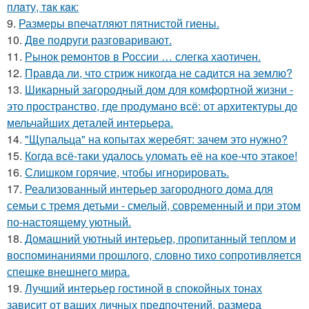
плaту, тaк кaк:
9.
Размеры впечатляют пятнистой гиены.
10.
Две подруги разговаривают.
11.
Рынок ремонтов в России … слегка хаотичен.
12.
Правда ли, что стриж никогда не садится на землю?
13.
Шикарный загородный дом для комфортной жизни -
это пространство, где продумано всё: от архитектуры до
мельчайших деталей интерьера.
14.
"Щупальца" на копытах жеребят: зачем это нужно?
15.
Когда всё-таки удалось уломать её на кое-что этакое!
16.
Слишком горячие, чтобы игнорировать.
17.
Реализованный интерьер загородного дома для
семьи с тремя детьми - смелый, современный и при этом
по-настоящему уютный.
18.
Домашний уютный интерьер, пропитанный теплом и
воспоминаниями прошлого, словно тихо сопротивляется
спешке внешнего мира.
19.
Лучший интерьер гостиной в спокойных тонах
зависит от ваших личных предпочтений, размера